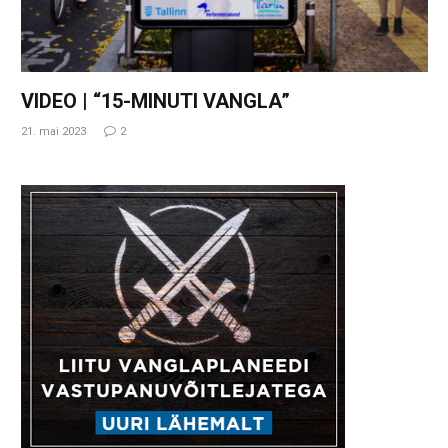
VIDEO | “15-MINUTI VANGLA”
21. mai 2023
2