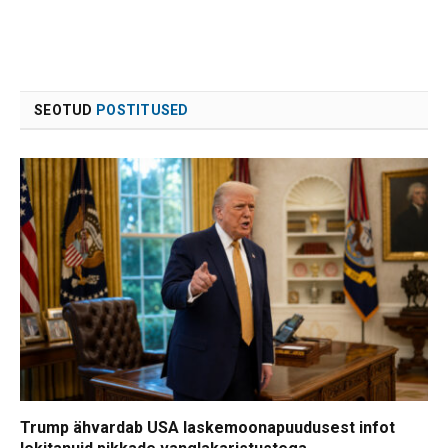
SEOTUD
POSTITUSED
Trump ähvardab USA laskemoonapuudusest infot