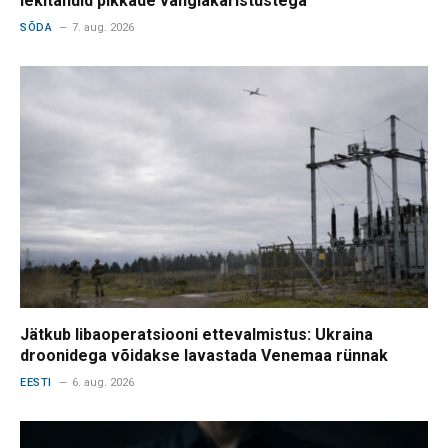
lekitanuid pikkade vanglakaristustega
SÕDA
7. aug. 2026
Jätkub libaoperatsiooni ettevalmistus: Ukraina
droonidega võidakse lavastada Venemaa rünnak
EESTI
6. aug. 2026