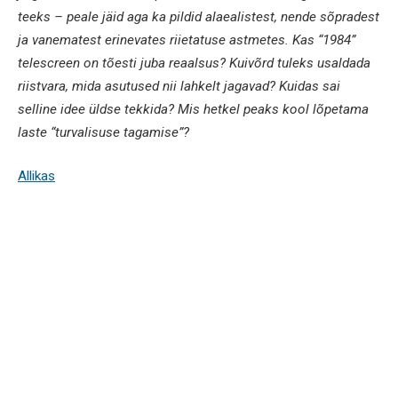
teeks – peale jäid aga ka pildid alaealistest, nende sõpradest
ja vanematest erinevates riietatuse astmetes. Kas “1984”
telescreen
on tõesti juba reaalsus? Kuivõrd tuleks usaldada
riistvara, mida asutused nii lahkelt jagavad? Kuidas sai
selline idee üldse tekkida? Mis hetkel peaks kool lõpetama
laste “turvalisuse tagamise”?
Allikas