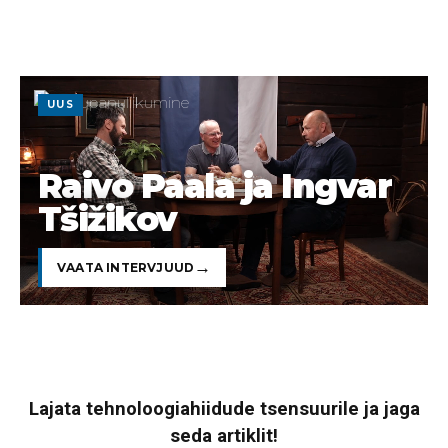
UUS
Raivo Paala ja Ingvar
Tšižikov
VAATA INTERVJUUD
Lajata tehnoloogiahiidude tsensuurile ja jaga
seda artiklit!