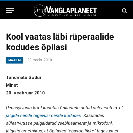
Kool vaatas läbi rüperaalide
kodudes õpilasi
20. veebr. 2010
MAAILM
Tundmatu Sõdur
Minut
20. veebruar 2010
Pennsylvania kool kasutas õpilastele antud sülearvuteid, et
jälgida nende tegevusi nende kodudes
. Kasutades
sülearvutisse paigaldatud veebikaamerat ja mikrofoni,
jälgisid ametnikud, et õpilased “ebasobilikke” tegevusi ei