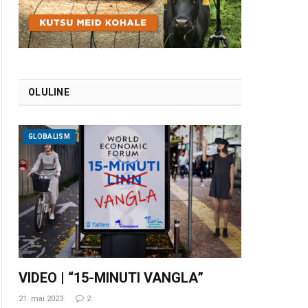
OLULINE
GLOBALISM
VIDEO | “15-MINUTI VANGLA”
21. mai 2023
2