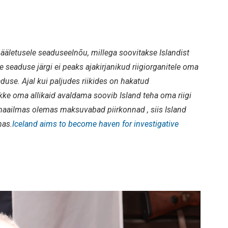
hääletusele seaduseelnõu, millega soovitakse Islandist
 seaduse järgi ei peaks ajakirjanikud riigiorganitele oma
duse. Ajal kui paljudes riikides on hakatud
ke oma allikaid avaldama soovib Island teha oma riigi
aailmas olemas maksuvabad piirkonnad , siis Island
mas.
Iceland aims to become haven for investigative