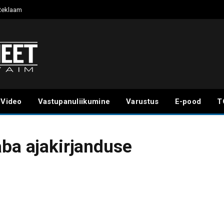
Reklaam
Video
Vastupanuliikumine
Varustus
E-pood
T
aba ajakirjanduse