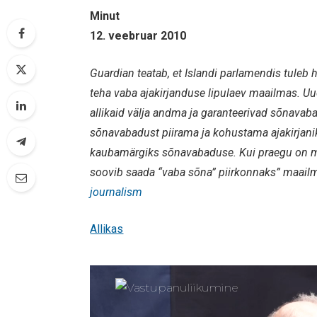
Minut
12. veebruar 2010
Guardian teatab, et Islandi parlamendis tuleb 
teha vaba ajakirjanduse lipulaev maailmas. Uue
allikaid välja andma ja garanteerivad sõnavaba
sõnavabadust piirama ja kohustama ajakirjanik
kaubamärgiks sõnavabaduse. Kui praegu on m
soovib saada “vaba sõna” piirkonnaks” maail
journalism
Allikas