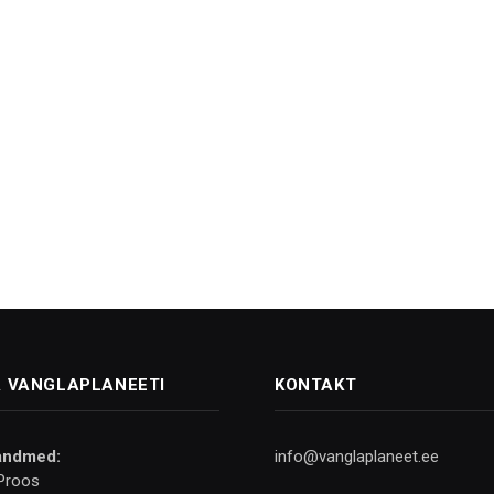
 VANGLAPLANEETI
KONTAKT
andmed:
info@vanglaplaneet.ee
Proos