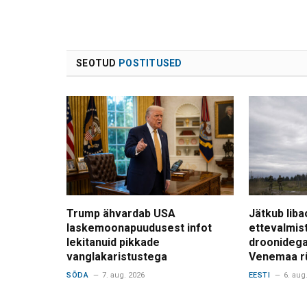
SEOTUD
POSTITUSED
Trump ähvardab USA
Jätkub liba
laskemoonapuudusest infot
ettevalmis
lekitanuid pikkade
droonidega
vanglakaristustega
Venemaa r
SÕDA
7. aug. 2026
EESTI
6. aug