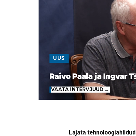
UUS
Raivo Paala ja Ingvar T
VAATA INTERVJUUD
Lajata tehnoloogiahiidude