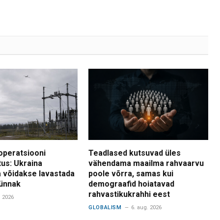
operatsiooni
Teadlased kutsuvad üles
tus: Ukraina
vähendama maailma rahvaarvu
 võidakse lavastada
poole võrra, samas kui
ünnak
demograafid hoiatavad
rahvastikukrahhi eest
. 2026
GLOBALISM
6. aug. 2026