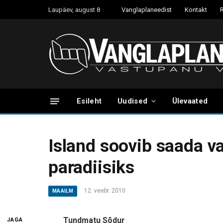
Laupäev, august 8
Vanglaplaneedist
Kontakt
Esileht
Uudised
Ülevaated
Island soovib saada v
paradiisiks
12. veebr. 2010
MAAILM
Tundmatu Sõdur
JAGA