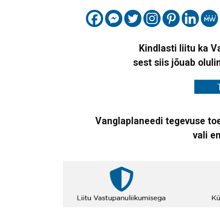
Kindlasti liitu ka 
sest siis jõuab oluli
Vanglaplaneedi tegevuse toe
vali e