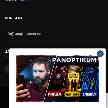
Vaata lisaks
siit
KONTAKT
info@vanglaplaneet.ee
JÄLGI SOTSIAALMEEDIAS
Facebook
X
Instagram
YouTube
Telegram
(Twitter)
Vanglaplaneet - Vastupanu Vaim