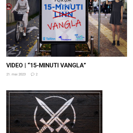
VIDEO | “15-MINUTI VANGLA”
21. mai 2023
2