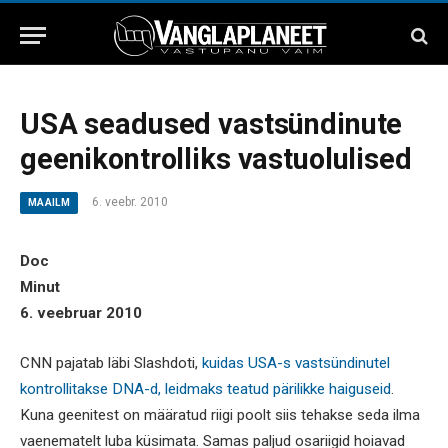
USA seadused vastsündinute
geenikontrolliks vastuolulised
6. veebr. 2010
MAAILM
Doc
Minut
6. veebruar 2010
CNN pajatab läbi Slashdoti,
kuidas USA-s vastsündinutel
kontrollitakse DNA-d, leidmaks teatud pärilikke haiguseid
.
Kuna geenitest on määratud riigi poolt siis tehakse seda ilma
vaenematelt luba küsimata. Samas paljud osariigid hoiavad