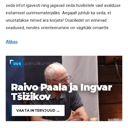
seda infot igavesti ning jagavad seda huvilistele vaid avalduse
esitamisel uurimismaterjaliks. Aegajalt juhtub ka seda, et
unustatakse nimed ära korjata! Osariikidel on erinevad
seadused, nendes orienteerumine on vägitükk omaette.
Allikas
UUS
Raivo Paala ja Ingvar
Tšižikov
VAATA INTERVJUUD