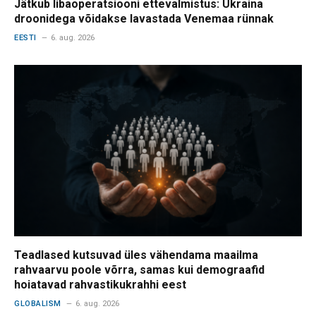
Jätkub libaoperatsiooni ettevalmistus: Ukraina
droonidega võidakse lavastada Venemaa rünnak
EESTI
6. aug. 2026
Teadlased kutsuvad üles vähendama maailma
rahvaarvu poole võrra, samas kui demograafid
hoiatavad rahvastikukrahhi eest
GLOBALISM
6. aug. 2026