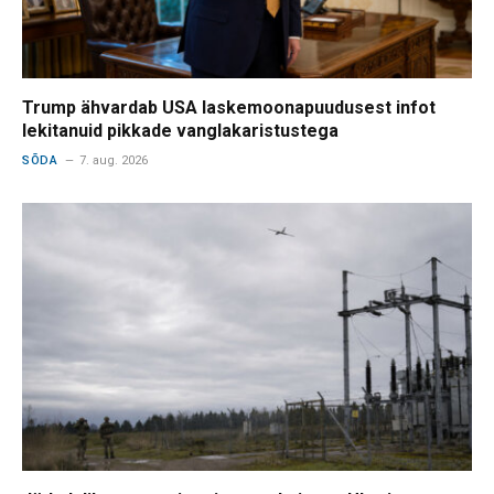
Trump ähvardab USA laskemoonapuudusest infot
lekitanuid pikkade vanglakaristustega
SÕDA
7. aug. 2026