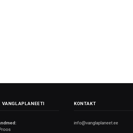
 VANGLAPLANEETI
KONTAKT
andmed:
info@vanglaplaneet.ee
Proos