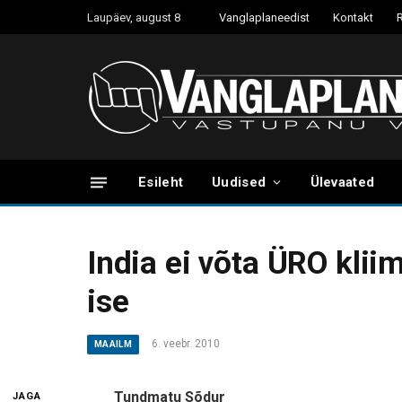
Laupäev, august 8
Vanglaplaneedist
Kontakt
Esileht
Uudised
Ülevaated
India ei võta ÜRO klii
ise
6. veebr. 2010
MAAILM
Tundmatu Sõdur
JAGA