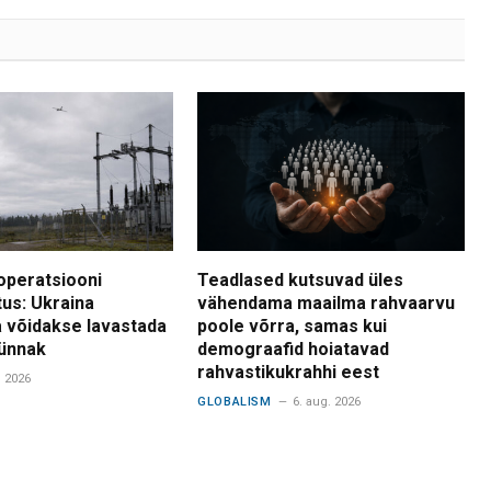
operatsiooni
Teadlased kutsuvad üles
tus: Ukraina
vähendama maailma rahvaarvu
 võidakse lavastada
poole võrra, samas kui
ünnak
demograafid hoiatavad
rahvastikukrahhi eest
. 2026
GLOBALISM
6. aug. 2026