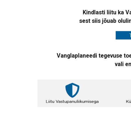
Kindlasti liitu ka 
sest siis jõuab oluli
Vanglaplaneedi tegevuse toe
vali e