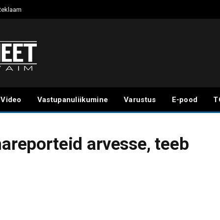
Reklaam
Video
Vastupanuliikumine
Varustus
E-pood
T
mareporteid arvesse, teeb