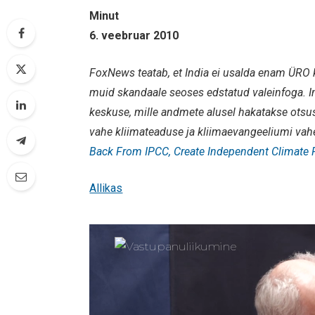
Minut
6. veebruar 2010
FoxNews teatab, et India ei usalda enam ÜRO 
muid skandaale seoses edstatud valeinfoga. I
keskuse, mille andmete alusel hakatakse otsus
vahe kliimateaduse ja kliimaevangeeliumi vahe
Back From IPCC, Create Independent Climate 
Allikas