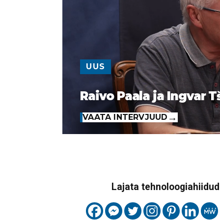
UUS
Raivo Paala ja Ingvar T
VAATA INTERVJUUD
Lajata tehnoloogiahiidude