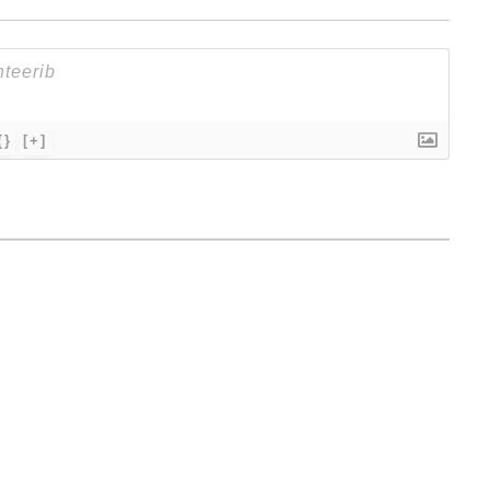
{}
[+]