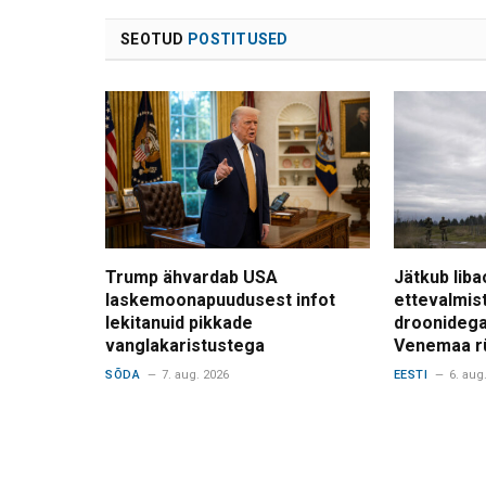
SEOTUD
POSTITUSED
Trump ähvardab USA
Jätkub liba
laskemoonapuudusest infot
ettevalmis
lekitanuid pikkade
droonidega
vanglakaristustega
Venemaa r
SÕDA
7. aug. 2026
EESTI
6. aug