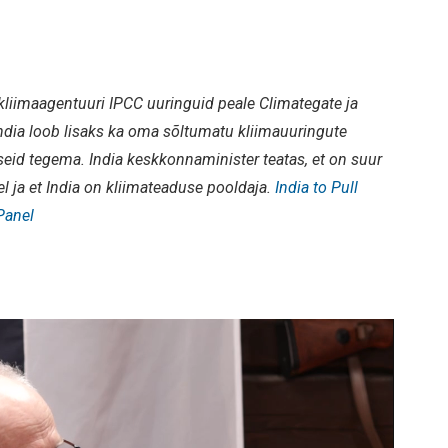
kliimaagentuuri IPCC uuringuid peale Climategate ja
ndia loob lisaks ka oma sõltumatu kliimauuringute
eid tegema. India keskkonnaminister teatas, et on suur
l ja et India on kliimateaduse pooldaja.
India to Pull
Panel