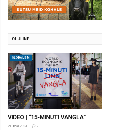
OLULINE
GLOBALISM
VIDEO | “15-MINUTI VANGLA”
21. mai 2023
2