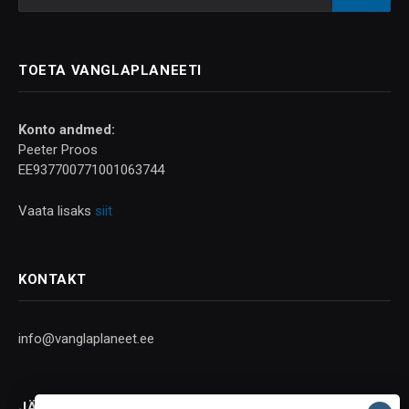
TOETA VANGLAPLANEETI
Konto andmed:
Peeter Proos
EE937700771001063744
Vaata lisaks
siit
KONTAKT
info@vanglaplaneet.ee
JÄLGI SOTSIAALMEEDIAS