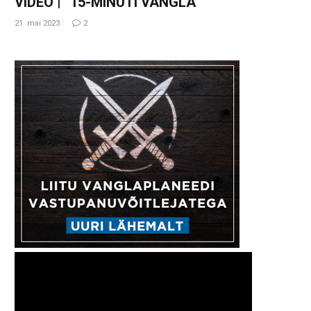
VIDEO | “15-MINUTI VANGLA”
21. mai 2023
2