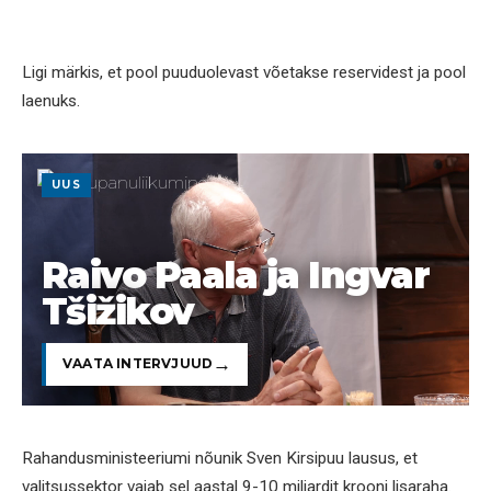
Ligi märkis, et pool puuduolevast võetakse reservidest ja pool
laenuks.
UUS
Raivo Paala ja Ingvar
Tšižikov
VAATA INTERVJUUD
Rahandusministeeriumi nõunik Sven Kirsipuu lausus, et
valitsussektor vajab sel aastal 9-10 miljardit krooni lisaraha.