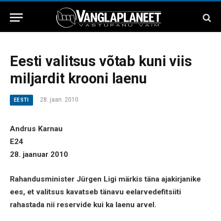
Eesti valitsus võtab kuni viis
miljardit krooni laenu
28. jaan. 2010
EESTI
Andrus Karnau
E24
28. jaanuar 2010
Rahandusminister Jürgen Ligi märkis täna ajakirjanike
ees, et valitsus kavatseb tänavu eelarvedefitsiiti
rahastada nii reservide kui ka laenu arvel.