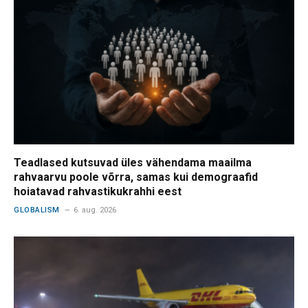
Teadlased kutsuvad üles vähendama maailma
rahvaarvu poole võrra, samas kui demograafid
hoiatavad rahvastikukrahhi eest
GLOBALISM
6. aug. 2026