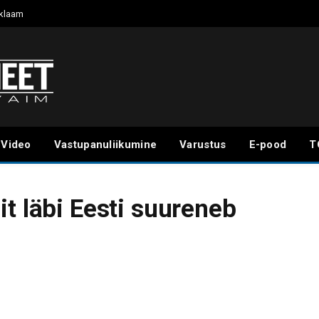
klaam
Video
Vastupanuliikumine
Varustus
E-pood
T
t läbi Eesti suureneb