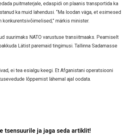
ada puitmaterjale, edaspidi on plaanis transportida ka
listanud ka muid lahendusi. “Ma loodan väga, et esimesed
n konkurentsivõimelised,” märkis minister.
usnud suurimaks NATO varustuse transiitmaaks. Peamiselt
 pakkuda Lätist paremaid tingimusi. Tallinna Sadamasse
d, ei tea esialgu keegi. Et Afganistani operatsiooni
ustusevedude lõppemist lähemal ajal oodata.
 tsensuurile ja jaga seda artiklit!