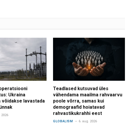
operatsiooni
Teadlased kutsuvad üles
tus: Ukraina
vähendama maailma rahvaarvu
 võidakse lavastada
poole võrra, samas kui
ünnak
demograafid hoiatavad
rahvastikukrahhi eest
. 2026
GLOBALISM
6. aug. 2026