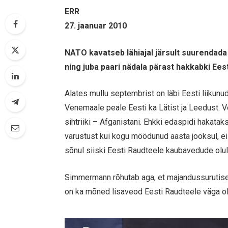
ERR
27. jaanuar 2010
NATO kavatseb lähiajal järsult suurendada
ning juba paari nädala pärast hakkabki Ees
Alates mullu septembrist on läbi Eesti liikunu
Venemaale peale Eesti ka Lätist ja Leedust. V
sihtriiki – Afganistani. Ehkki edaspidi haka
varustust kui kogu möödunud aasta jooksul, e
sõnul siiski Eesti Raudteele kaubavedude olu
Simmermann rõhutab aga, et majandussurutis
on ka mõned lisaveod Eesti Raudteele väga ol