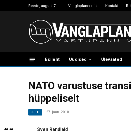
Reede, august 7
Vanglaplaneedist
Kontakt
Re
Esileht
Uudised
Ülevaated
NATO varustuse transii
hüppeliselt
27. jaan. 2010
EESTI
Sven Randlaid
JAGA