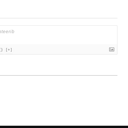
{}
[+]