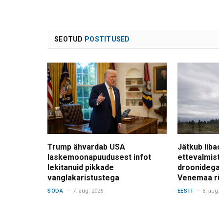
SEOTUD
POSTITUSED
Trump ähvardab USA
Jätkub liba
laskemoonapuudusest infot
ettevalmis
lekitanuid pikkade
droonidega
vanglakaristustega
Venemaa r
SÕDA
7. aug. 2026
EESTI
6. aug