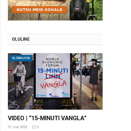
OLULINE
GLOBALISM
VIDEO | “15-MINUTI VANGLA”
21. mai 2023
2