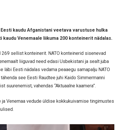
 Eesti kaudu Afganistani veetava varustuse hulka
ti kaudu Venemaale liikuma 200 konteinerit nädalas.
d 269 sellist konteinerit. NATO konteinerid sisenevad
enemaalt liiguvad need edasi Usbekistani ja sealt juba
takse läbi Eesti nädalas vedama peaaegu samapalju NATO
i tähenda see Eesti Raudtee juhi Kaido Simmermanni
list suurenemist, vahendas “Aktuaalne kaamera”.
e ja Venemaa vedude üldise kokkukuivamise tingimustes
ulised.