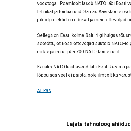
veostega. Peamiselt laseb NATO läbi Eesti ved
tehnikat ja toiduaineid. Samas Aaviskoo ei vä
pilootprojektid on edukad ja meie ettevõtjad o
Sellega on Eesti kolme Balti riigi hulgas tõ
seetõttu, et Eesti ettevõtjad suutsid NATO-le
on kogunenud juba 700 NATO konteinerit.
Kauaks NATO kaubaveod läbi Eesti kestma jääva
lõppu aga veel ei paista, pole ilmselt ka var
Allikas
Lajata tehnoloogiahiidude