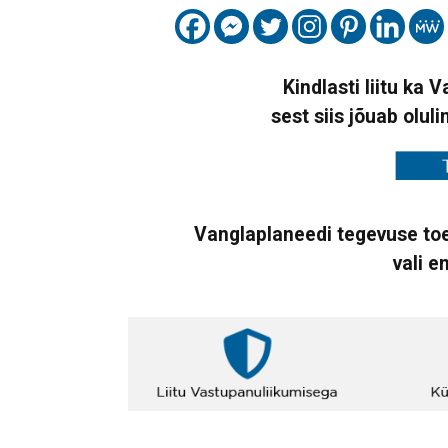
Kindlasti liitu ka 
sest siis jõuab oluli
Vanglaplaneedi tegevuse toe
vali e