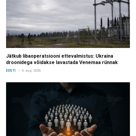
Jätkub libaoperatsiooni ettevalmistus: Ukraina
droonidega võidakse lavastada Venemaa rünnak
EESTI
6. aug. 2026