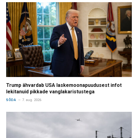
Trump ähvardab USA laskemoonapuudusest infot
lekitanuid pikkade vanglakaristustega
SÕDA
7. aug. 2026