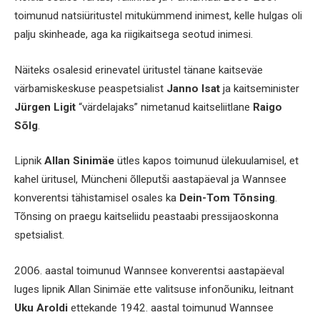
toimunud natsiüritustel mitukümmend inimest, kelle hulgas oli
palju skinheade, aga ka riigikaitsega seotud inimesi.
Näiteks osalesid erinevatel üritustel tänane kaitseväe
värbamiskeskuse peaspetsialist
Janno Isat
ja kaitseminister
Jürgen Ligit
“värdelajaks” nimetanud kaitseliitlane
Raigo
Sõlg
.
Lipnik
Allan Sinimäe
ütles kapos toimunud ülekuulamisel, et
kahel üritusel, Müncheni õlleputši aastapäeval ja Wannsee
konverentsi tähistamisel osales ka
Dein-Tom Tõnsing
.
Tõnsing on praegu kaitseliidu peastaabi pressijaoskonna
spetsialist.
2006. aastal toimunud Wannsee konverentsi aastapäeval
luges lipnik Allan Sinimäe ette valitsuse infonõuniku, leitnant
Uku Aroldi
ettekande 1942. aastal toimunud Wannsee