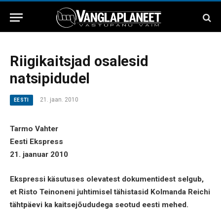
Riigikaitsjad osalesid
natsipidudel
21. jaan. 2010
EESTI
Tarmo Vahter
Eesti Ekspress
21. jaanuar 2010
Ekspressi käsutuses olevatest dokumentidest selgub,
et Risto Teinoneni juhtimisel tähistasid Kolmanda Reichi
tähtpäevi ka kaitsejõududega seotud eesti mehed.