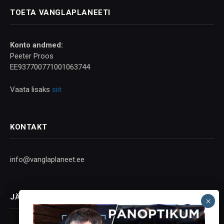
TOETA VANGLAPLANEETI
Konto andmed:
Peeter Proos
EE937700771001063744
Vaata lisaks
siit
KONTAKT
info@vanglaplaneet.ee
JÄLGI SOTSIAALMEEDIAS