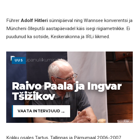
Führer
Adolf Hitleri
sünnipäeval ning Wannsee konverentsi ja
Müncheni õlleputši aastapäevadel käis isegi riigiametnikke. Ei
puudunud ka sotside, Keskerakonna ja IRLi liikmed.
UUS
Raivo Paala ja Ingvar
Tšižikov
VAATA INTERVJUUD
Kokku osales Tartus, Tallinnas ja Pärnumaal 2006-2007