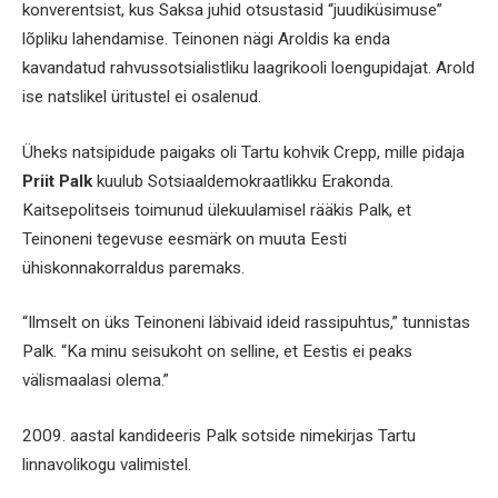
konverentsist, kus Saksa juhid otsustasid “juudiküsimuse”
lõpliku lahendamise. Teinonen nägi Aroldis ka enda
kavandatud rahvussotsialistliku laagrikooli loengupidajat. Arold
ise natslikel üritustel ei osalenud.
Üheks natsipidude paigaks oli Tartu kohvik Crepp, mille pidaja
Priit Palk
kuulub Sotsiaaldemokraatlikku Erakonda.
Kaitsepolitseis toimunud ülekuulamisel rääkis Palk, et
Teinoneni tegevuse eesmärk on muuta Eesti
ühiskonnakorraldus paremaks.
“Ilmselt on üks Teinoneni läbivaid ideid rassipuhtus,” tunnistas
Palk. “Ka minu seisukoht on selline, et Eestis ei peaks
välismaalasi olema.”
2009. aastal kandideeris Palk sotside nimekirjas Tartu
linnavolikogu valimistel.