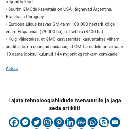
miljonil hektaril.
• Suurim GMOde kasvataja on USA, järgnevad Argentina,
Brasiilia ja Paraguay.
• Euroopa Liidus kasvas GM-taimi 108 000 hektaril, kõige
enam Hispaanias (79 000 ha) ja Tšehhis (8400 ha).
• Kuigi väidetakse, et GMO kasvatamisel kasutatakse vähem
pestitsiide, on uuringud näidanud, et GM-taimedele on viimase
13 aasta jooksul kulunud 144 miljonit kg rohkem kemikaale.
Allikas
Lajata tehnoloogiahiidude tsensuurile ja jaga
seda artiklit!