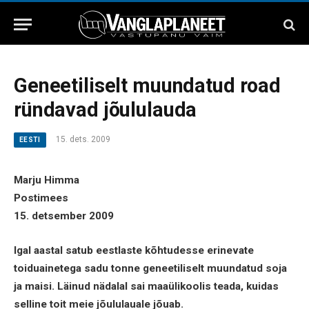
Geneetiliselt muundatud road
ründavad jõululauda
15. dets. 2009
EESTI
Marju Himma
Postimees
15. detsember 2009
Igal aastal satub eestlaste kõhtudesse erinevate
toiduainetega sadu tonne geneetiliselt muundatud soja
ja maisi. Läinud nädalal sai maaülikoolis teada, kuidas
selline toit meie jõululauale jõuab.