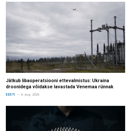
Jätkub libaoperatsiooni ettevalmistus: Ukraina
droonidega võidakse lavastada Venemaa rünnak
EESTI
6. aug. 2026