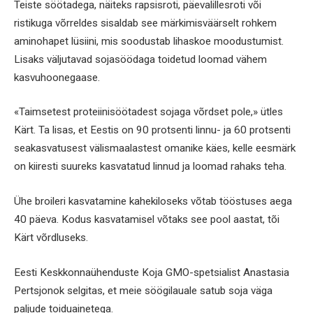
Teiste söötadega, näiteks rapsisroti, päevalillesroti või
ristikuga võrreldes sisaldab see märkimisväärselt rohkem
aminohapet lüsiini, mis soodustab lihaskoe moodustumist.
Lisaks väljutavad sojasöödaga toidetud loomad vähem
kasvuhoonegaase.
«Taimsetest proteiinisöötadest sojaga võrdset pole,» ütles
Kärt. Ta lisas, et Eestis on 90 protsenti linnu- ja 60 protsenti
seakasvatusest välismaalastest omanike käes, kelle eesmärk
on kiiresti suureks kasvatatud linnud ja loomad rahaks teha.
Ühe broileri kasvatamine kahekiloseks võtab tööstuses aega
40 päeva. Kodus kasvatamisel võtaks see pool aastat, tõi
Kärt võrdluseks.
Eesti Keskkonnaühenduste Koja GMO-spetsialist Anastasia
Pertsjonok selgitas, et meie söögilauale satub soja väga
paljude toiduainetega.