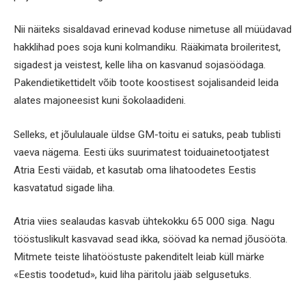
Nii näiteks sisaldavad erinevad koduse nimetuse all müüdavad
hakklihad poes soja kuni kolmandiku. Rääkimata broileritest,
sigadest ja veistest, kelle liha on kasvanud sojasöödaga.
Pakendietikettidelt võib toote koostisest sojalisandeid leida
alates majoneesist kuni šokolaadideni.
Selleks, et jõululauale üldse GM-toitu ei satuks, peab tublisti
vaeva nägema. Eesti üks suurimatest toiduainetootjatest
Atria Eesti väidab, et kasutab oma lihatoodetes Eestis
kasvatatud sigade liha.
Atria viies sealaudas kasvab ühtekokku 65 000 siga. Nagu
tööstuslikult kasvavad sead ikka, söövad ka nemad jõusööta.
Mitmete teiste lihatööstuste pakenditelt leiab küll märke
«Eestis toodetud», kuid liha päritolu jääb selgusetuks.