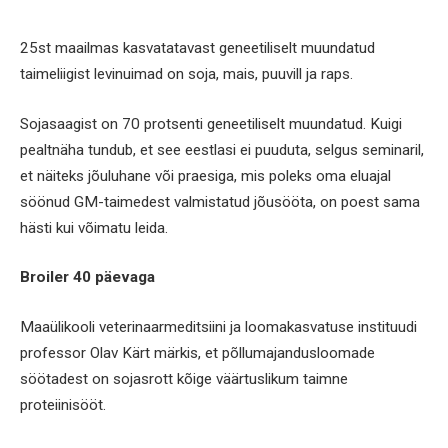
25st maailmas kasvatatavast geneetiliselt muundatud
taimeliigist levinuimad on soja, mais, puuvill ja raps.
Sojasaagist on 70 protsenti geneetiliselt muundatud. Kuigi
pealtnäha tundub, et see eestlasi ei puuduta, selgus seminaril,
et näiteks jõuluhane või praesiga, mis poleks oma eluajal
söönud GM-taimedest valmistatud jõusööta, on poest sama
hästi kui võimatu leida.
Broiler 40 päevaga
Maaülikooli veterinaarmeditsiini ja loomakasvatuse instituudi
professor Olav Kärt märkis, et põllumajandusloomade
söötadest on sojasrott kõige väärtuslikum taimne
proteiinisööt.