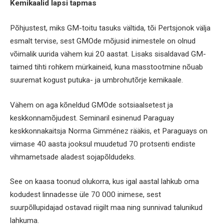
Kemikaalid lapsi tapmas
Põhjustest, miks GM-toitu tasuks vältida, tõi Pertsjonok välja
esmalt tervise, sest GMOde mõjusid inimestele on olnud
võimalik uurida vähem kui 20 aastat. Lisaks sisaldavad GM-
taimed tihti rohkem mürkaineid, kuna masstootmine nõuab
suuremat kogust putuka- ja umbrohutõrje kemikaale.
Vähem on aga kõneldud GMOde sotsiaalsetest ja
keskkonnamõjudest. Seminaril esinenud Paraguay
keskkonnakaitsja Norma Gimménez rääkis, et Paraguays on
viimase 40 aasta jooksul muudetud 70 protsenti endiste
vihmametsade aladest sojapõldudeks.
See on kaasa toonud olukorra, kus igal aastal lahkub oma
kodudest linnadesse üle 70 000 inimese, sest
suurpõllupidajad ostavad riigilt maa ning sunnivad talunikud
lahkuma.