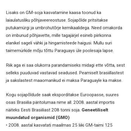
Lisaks on GM-soja kasvatamine kaasa toonud ka
laiaulatusliku põhjaveereostuse. Sojapõlde pritsitakse
putukamürgi ja umbrohutõrje kemikaalidega. Need omakorda
on imbunud põhjavette, mille tagajärjel esineb piirkonna
elanikel sageli vähki ja hingamisteede haigusi. Mullu suri
taimemürkide mõju tõttu Paraguays üle poolesaja lapse.
Riik aga ei saa olukorra parandamiseks midagi ette võtta, sest
selleks puuduvad vastavad seadused. Peamiselt brasiillastest
ja sakslastest maaomanikud ei maksa Paraguayle ka makse.
Kogu sojapõldude saak eksporditakse Euroopasse, suures
osas Brasiilia päritolumaa nime all. 2008. aastal importis
näiteks Eesti Brasiiliast 208 tonni soja.
Geneetiliselt
muundatud organismid (GMO)
• 2008. aastal kasvatati maailmas 25 liiki GM-taimi 125