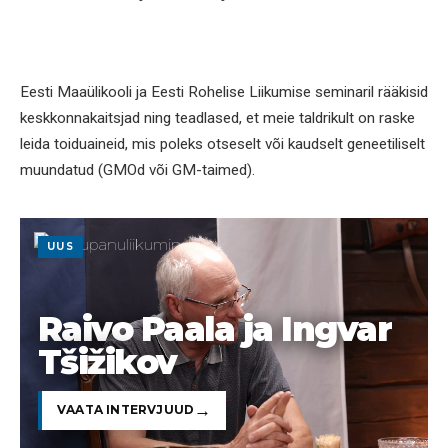
Eesti Maaülikooli ja Eesti Rohelise Liikumise seminaril rääkisid
keskkonnakaitsjad ning teadlased, et meie taldrikult on raske
leida toiduaineid, mis poleks otseselt või kaudselt geneetiliselt
muundatud (GMOd või GM-taimed).
UUS
Raivo Paala ja Ingvar
Tšižikov
VAATA INTERVJUUD