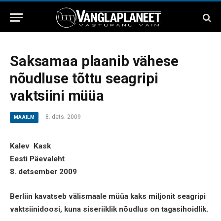
Saksamaa plaanib vähese
nõudluse tõttu seagripi
vaktsiini müüa
8. dets. 2009
MAAILM
Kalev Kask
Eesti Päevaleht
8. detsember 2009
Berliin kavatseb välismaale müüa kaks miljonit seagripi
vaktsiinidoosi, kuna siseriiklik nõudlus on tagasihoidlik.