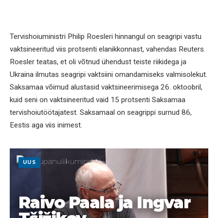
Tervishoiuministri Philip Roesleri hinnangul on seagripi vastu
vaktsineeritud viis protsenti elanikkonnast, vahendas Reuters.
Roesler teatas, et oli võtnud ühendust teiste riikidega ja
Ukraina ilmutas seagripi vaktsiini omandamiseks valmisolekut.
Saksamaa võimud alustasid vaktsineerimisega 26. oktoobril,
kuid seni on vaktsineeritud vaid 15 protsenti Saksamaa
tervishoiutöötajatest. Saksamaal on seagrippi surnud 86,
Eestis aga viis inimest.
UUS
Raivo Paala ja Ingvar