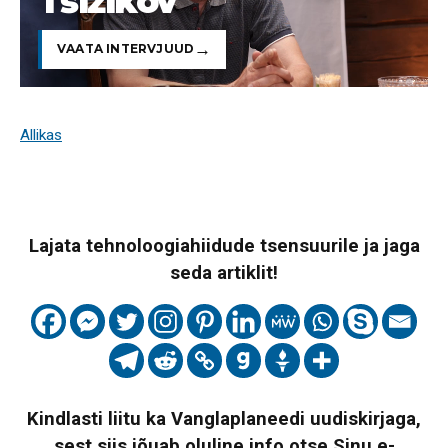
Tšižikov
VAATA INTERVJUUD
Allikas
Lajata tehnoloogiahiidude tsensuurile ja jaga
seda artiklit!
Kindlasti liitu ka Vanglaplaneedi uudiskirjaga,
sest siis jõuab oluline info otse Sinu e-