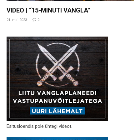
VIDEO | “15-MINUTI VANGLA”
21. mai 2023
2
Esitusloendis pole ühtegi videot.