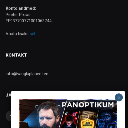
Konto andmed:
Peeter Proos
EE937700771001063744
Vaata lisaks
siit
KONTAKT
info@vanglaplaneet.ee
JÄLGI SOTSIAALMEEDIAS
Facebook
X
Instagram
YouTube
Telegram
(Twitter)