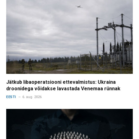
Jätkub libaoperatsiooni ettevalmistus: Ukraina
droonidega võidakse lavastada Venemaa rünnak
EESTI
6. aug. 2026