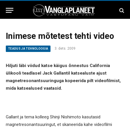
Inimese mõtetest tehti video
3. dets. 2009
TEADUS JA TEHNOLOOGIA
Hiljuti läbi viidud katse käigus õnnestus California
ülikooli teadlasel Jack Gallantil katsealuste ajust
magnetresonantsuuringuga kopeerida pilt videofilmist,
mida katsealused vaatasid.
Gallant ja tema kolleeg Shinji Nishimoto kasutasid
magnetresonantsuuringut, et skaneerida kahe videofilmi