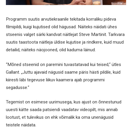
Programm suutis arvutiekraanile tekitada korraliku pideva
filmipildi, kuigi kujutised olid hägusad. Näiteks näidati ühes
stseenis valget särki kandvat näitlejat Steve Martinit. Tarkvara
suutis taastoota näitleja üldise kujutise ja rindkere, kuid muud
detailid, näiteks näojooned, olid kaduma läinud.
“Mõned stseenid on paremini tuvastatavad kui teised,“ ütles
Gallant. „Juttu ajavaid nägusid saame päris hästi pildile, kuid
kiiresti läbi tegevuse liikuv kaamera ajab programmi
segadusse.“
Tegemist on esimese uurimusega, kus ajust on õnnestunud
uuesti kätte saada patsiendi vaadatav videopilt, mis annab
lootust, et tulevikus on ehk võimalik ka oma unenägusid
teistele näidata.