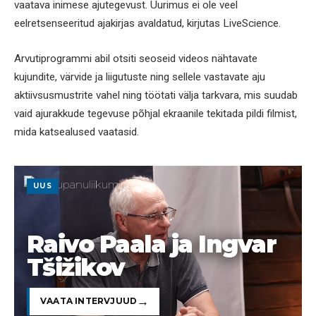
vaatava inimese ajutegevust. Uurimus ei ole veel
eelretsenseeritud ajakirjas avaldatud, kirjutas LiveScience.
Arvutiprogrammi abil otsiti seoseid videos nähtavate
kujundite, värvide ja liigutuste ning sellele vastavate aju
aktiivsusmustrite vahel ning töötati välja tarkvara, mis suudab
vaid ajurakkude tegevuse põhjal ekraanile tekitada pildi filmist,
mida katsealused vaatasid.
UUS
Raivo Paala ja Ingvar
Tšižikov
VAATA INTERVJUUD