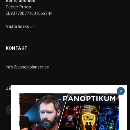
Konto andmed:
Peeter Proos
EE937700771001063744
Vaata lisaks
siit
KONTAKT
info@vanglaplaneet.ee
JÄLGI SOTSIAALMEEDIAS
Facebook
X
Instagram
YouTube
Telegram
(Twitter)