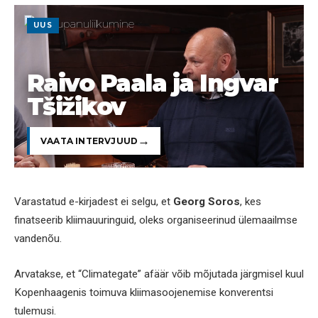
UUS
Raivo Paala ja Ingvar
Tšižikov
VAATA INTERVJUUD
Varastatud e-kirjadest ei selgu, et
Georg Soros
, kes
finatseerib kliimauuringuid, oleks organiseerinud ülemaailmse
vandenõu.
Arvatakse, et “Climategate” afäär võib mõjutada järgmisel kuul
Kopenhaagenis toimuva kliimasoojenemise konverentsi
tulemusi.