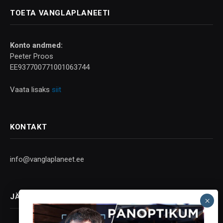
TOETA VANGLAPLANEETI
Konto andmed:
Peeter Proos
EE937700771001063744
Vaata lisaks
siit
KONTAKT
info@vanglaplaneet.ee
JÄLGI SOTSIAALMEEDIAS