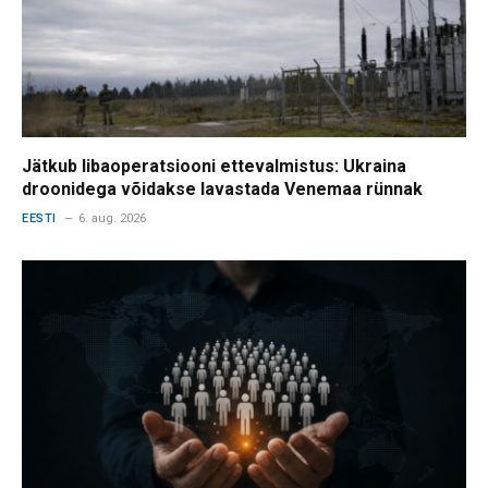
Jätkub libaoperatsiooni ettevalmistus: Ukraina
droonidega võidakse lavastada Venemaa rünnak
EESTI
6. aug. 2026