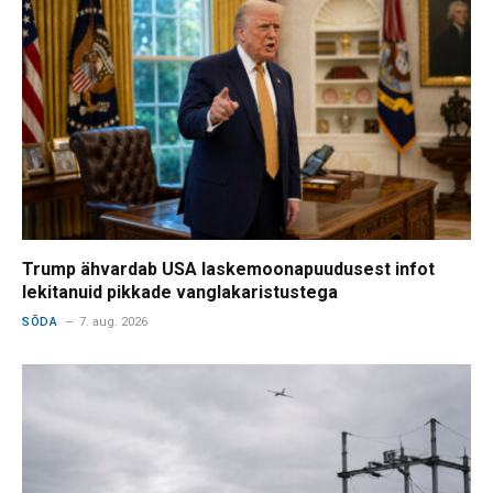
Trump ähvardab USA laskemoonapuudusest infot
lekitanuid pikkade vanglakaristustega
SÕDA
7. aug. 2026