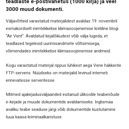
teadlaste e-postivahetus (1000 kirja) ja veel
3000 muud dokumenti.
Väljavõtteid varastatud materjalidest avaldas 19. novembril
esmakordselt inimtekkelise kliimasoojenemise kriitiline blogi
“Air Vent”. Avaldatud kirjalõikudest võib välja lugeda, et
teadlased tegelesid uurimisandmete võltsimisega,
võimendades inimtekkelise kliimasoojenemise andmeid.
Kogu varastatud materjal rippus lühikest aega Vene häkkerite
FTP-serveris. Nüüdseks on materjalid levinud interneti
erinevatesse serveritesse.
Mitmed ajakirjadusväljaanded esitanud ülikoolile teabenõude
e-kirjade ja muude dokumentide avaldamiseks. Inglismaa
avaliku teabe seaduse järgi võib dokumentide kustutamine
tuua kaasa kriminaalkaristuse.