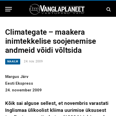
Climategate – maakera
inimtekkelise soojenemise
andmeid võidi võltsida
24. nov. 2009
MAAILM
Margus Järv
Eesti Ekspress
24. november 2009
Kõik sai alguse sellest, et novembris varastati
Inglismaa ülikoolist kliima uurimise üksusest