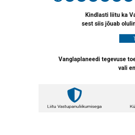
Kindlasti liitu ka 
sest siis jõuab oluli
Vanglaplaneedi tegevuse toe
vali e