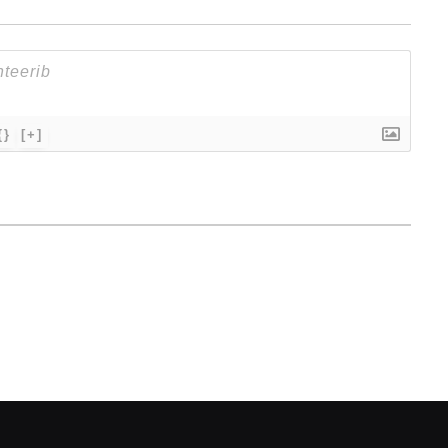
{}
[+]