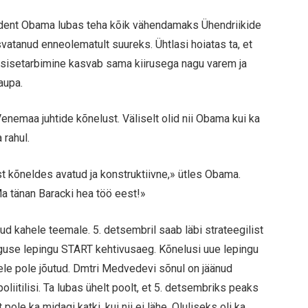
dent Obama lubas teha kõik vähendamaks Ühendriikide
vatanud enneolematult suureks. Ühtlasi hoiatas ta, et
A sisetarbimine kasvab sama kiirusega nagu varem ja
aupa.
 Venemaa juhtide kõnelust. Väliselt olid nii Obama kui ka
rahul.
 kõneldes avatud ja konstruktiivne,» ütles Obama.
a tänan Baracki hea töö eest!»
tud kahele teemale. 5. detsembril saab läbi strateegilist
eguse lepingu START kehtivusaeg. Kõnelusi uue lepingu
pele pole jõutud. Dmtri Medvedevi sõnul on jäänud
poliitilisi. Ta lubas ühelt poolt, et 5. detsembriks peaks
pole ka midagi katki, kui nii ei lähe. Oluliseks oli ka