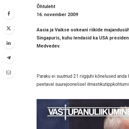
Õhtuleht
16. november 2009
Aasia ja Vaikse ookeani riikide majandusü
Singapuris, kuhu lendasid ka USA presiden
Medvedev.
Paraku ei suutnud 21 riigijuhi kõnelused and
peetaval suurejoonelisel ilmastikutippkohtumi