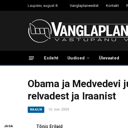
Laupäev, august 8
Vanglaplaneedist
Kontakt
Esileht
Uudised
Ülevaated
Obama ja Medvedevi j
relvadest ja Iraanist
16. nov. 2009
MAAILM
Tõnis Erilaid
JAGA