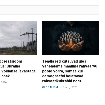
operatsiooni
Teadlased kutsuvad üles
tus: Ukraina
vähendama maailma rahvaarvu
 võidakse lavastada
poole võrra, samas kui
ünnak
demograafid hoiatavad
rahvastikukrahhi eest
. 2026
GLOBALISM
6. aug. 2026