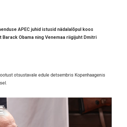
henduse APEC juhid istusid nädalalõpul koos
t Barack Obama ning Venemaa riigijuht Dmitri
a lootust otsustavale edule detsembris Kopenhaagenis
sel.