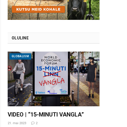
OLULINE
GLOBALISM
VIDEO | “15-MINUTI VANGLA”
21. mai 2023
2