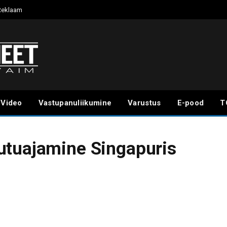
Reklaam
Video
Vastupanuliikumine
Varustus
E-pood
T
utuajamine Singapuris