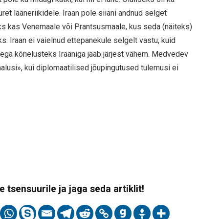
et lääneriikidele. Iraan pole siiani andnud selget
eks kas Venemaale või Prantsusmaale, kus seda (näiteks)
 Iraan ei vaielnud ettepanekule selgelt vastu, kuid
aega kõnelusteks Iraaniga jääb järjest vähem. Medvedev
malusi», kui diplomaatilised jõupingutused tulemusi ei
 tsensuurile ja jaga seda artiklit!