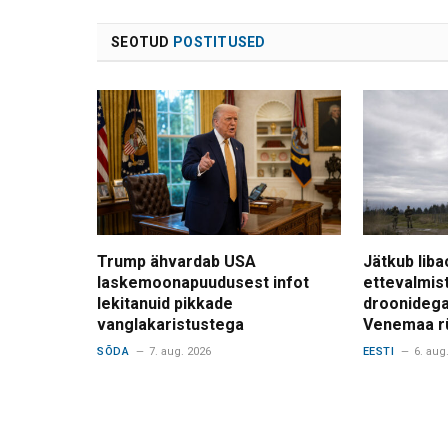
SEOTUD
POSTITUSED
Trump ähvardab USA
Jätkub liba
laskemoonapuudusest infot
ettevalmis
lekitanuid pikkade
droonidega
vanglakaristustega
Venemaa r
SÕDA
7. aug. 2026
EESTI
6. aug