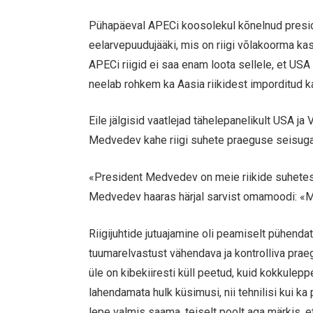
Pühapäeval APECi koosolekul kõnelnud presi
eelarvepuudujääki, mis on riigi võlakoorma kas
APECi riigid ei saa enam loota sellele, et US
neelab rohkem ka Aasia riikidest imporditud k
Eile jälgisid vaatlejad tähelepanelikult USA ja
Medvedev kahe riigi suhete praeguse seisuga 
«President Medvedev on meie riikide suhetest
Medvedev haaras härjal sarvist omamoodi: «M
Riigijuhtide jutuajamine oli peamiselt pühenda
tuumarelvastust vähendava ja kontrolliva pra
üle on kibekiiresti küll peetud, kuid kokkulep
lahendamata hulk küsimusi, nii tehnilisi kui ka 
lepe valmis saama, teiselt poolt aga märkis, et 