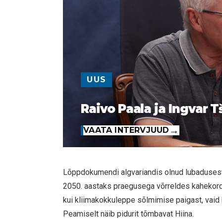
UUS
Raivo Paala ja Ingvar T
VAATA INTERVJUUD
Lõppdokumendi algvariandis olnud lubaduses
2050. aastaks praegusega võrreldes kahekord
kui kliimakokkuleppe sõlmimise paigast, vaid
Peamiselt näib pidurit tõmbavat Hiina.