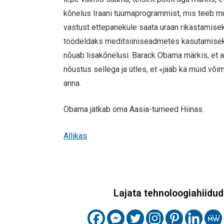
kõnelus Iraani tuumaprogrammist, mis teeb mur
vastust ettepanekule saata uraan rikastamis
töödeldaks meditsiiniseadmetes kasutamiseks.
nõuab lisakõnelusi. Barack Obama märkis, et 
nõustus sellega ja ütles, et «jääb ka muid või
anna.
Obama jätkab oma Aasia-turneed Hiinas.
Allikas
Lajata tehnoloogiahiidude