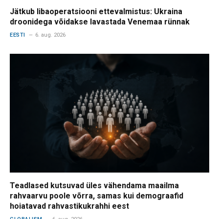
Jätkub libaoperatsiooni ettevalmistus: Ukraina
droonidega võidakse lavastada Venemaa rünnak
EESTI
6. aug. 2026
Teadlased kutsuvad üles vähendama maailma
rahvaarvu poole võrra, samas kui demograafid
hoiatavad rahvastikukrahhi eest