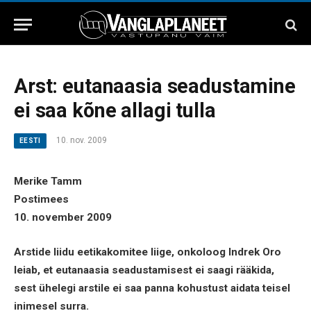
Arst: eutanaasia seadustamine
ei saa kõne allagi tulla
10. nov. 2009
EESTI
Merike Tamm
Postimees
10. november 2009
Arstide liidu eetikakomitee liige, onkoloog Indrek Oro
leiab, et eutanaasia seadustamisest ei saagi rääkida,
sest ühelegi arstile ei saa panna kohustust aidata teisel
inimesel surra.