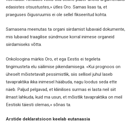
edasistes otsustustes,» ütles Oro. Samas lisas ta, et
praeguses õigusruumis ei ole sellel fikseeritud kohta.
Sarnasena meenutas ta organi siirdamist lubavaid dokumente,
mis lubavad traagilise sündmuse korral inimese organeid
siirdamiseks võtta.
Onkoloogina märkis Oro, et ega Eestis ei tegeleta
tingimusteta elu säilimise pikendamisega. «Kui prognoos on
üheselt mõistetavalt pessimistlik, siis sellisel juhul laseb
tavapraktika ikka inimesel hääbuda, nagu loodus seda ette
näeb. Paljud pelgavad, et kliinilises surmas ei lasta neil siit
ilmast lahkuda, kuid ma usun, et mõistlik tavapraktika on meil
Eestiski täiesti olemas,» sõnas ta.
Arstide deklaratsioon keelab eutanaasia