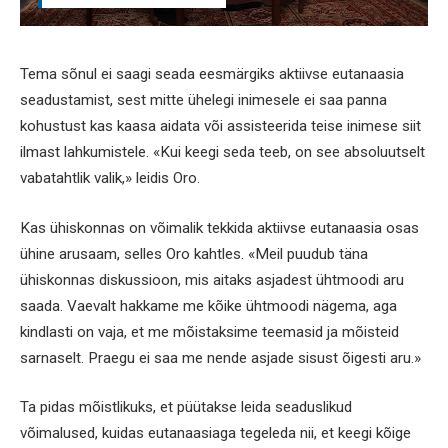
Tema sõnul ei saagi seada eesmärgiks aktiivse eutanaasia
seadustamist, sest mitte ühelegi inimesele ei saa panna
kohustust kas kaasa aidata või assisteerida teise inimese siit
ilmast lahkumistele. «Kui keegi seda teeb, on see absoluutselt
vabatahtlik valik,» leidis Oro.
Kas ühiskonnas on võimalik tekkida aktiivse eutanaasia osas
ühine arusaam, selles Oro kahtles. «Meil puudub täna
ühiskonnas diskussioon, mis aitaks asjadest ühtmoodi aru
saada. Vaevalt hakkame me kõike ühtmoodi nägema, aga
kindlasti on vaja, et me mõistaksime teemasid ja mõisteid
sarnaselt. Praegu ei saa me nende asjade sisust õigesti aru.»
Ta pidas mõistlikuks, et püütakse leida seaduslikud
võimalused, kuidas eutanaasiaga tegeleda nii, et keegi kõige