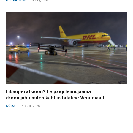
GLOBALISM
6. aug. 2026
Libaoperatsioon? Leipzigi lennujaama
droonijuhtumites kahtlustatakse Venemaad
SÕDA
6. aug. 2026