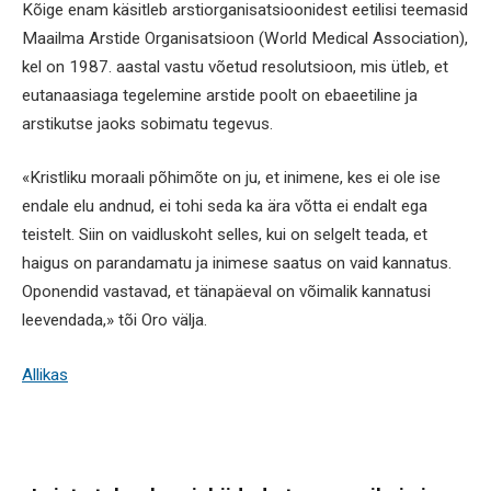
Kõige enam käsitleb arstiorganisatsioonidest eetilisi teemasid
Maailma Arstide Organisatsioon (World Medical Association),
kel on 1987. aastal vastu võetud resolutsioon, mis ütleb, et
eutanaasiaga tegelemine arstide poolt on ebaeetiline ja
arstikutse jaoks sobimatu tegevus.
«Kristliku moraali põhimõte on ju, et inimene, kes ei ole ise
endale elu andnud, ei tohi seda ka ära võtta ei endalt ega
teistelt. Siin on vaidluskoht selles, kui on selgelt teada, et
haigus on parandamatu ja inimese saatus on vaid kannatus.
Oponendid vastavad, et tänapäeval on võimalik kannatusi
leevendada,» tõi Oro välja.
Allikas