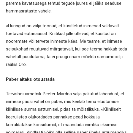
parema kavatsusega tehtud tegude juures ei jääks seaduse
hammasrataste vahele.
«Uuringud on välja toonud, et küsitletud inimesed valdavalt
toetavad eutanaasiat. Kriitikud jälle ütlevad, et küsitud on
nooremate või tervete inimeste käes. Me teame, et inimese
seisukohad muutuvad märgatavalt, kui see teema hakkab teda
vahetult puudutama, ta ei pruugi enam mõelda samamoodi,»
rääkis Oro.
Paber aitaks otsustada
Tervishoiuametnik Peeter Mardna välja pakutud lahendust, et
inimese passi vahel on paber, mis keelab tema elustamise
kliinilisse surma sattumisel, pidas ta mõistlikuks. «Kliiniliselt
keerulistes olukordades pannakse pead kokku ja
korraldatakse konsiiliumid, et maandada inimliku eksimise
võimalusi. Kindlasti võiks olla selline paber üheks argumendiks