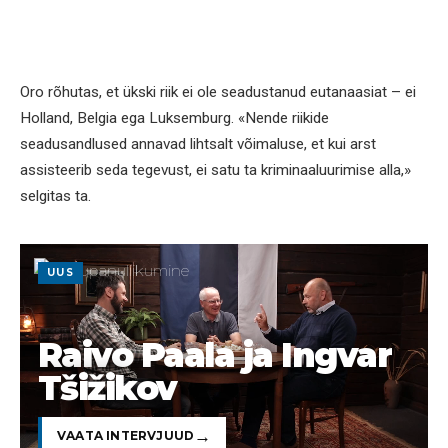
Oro rõhutas, et ükski riik ei ole seadustanud eutanaasiat – ei
Holland, Belgia ega Luksemburg. «Nende riikide
seadusandlused annavad lihtsalt võimaluse, et kui arst
assisteerib seda tegevust, ei satu ta kriminaaluurimise alla,»
selgitas ta.
UUS
Raivo Paala ja Ingvar
Tšižikov
VAATA INTERVJUUD