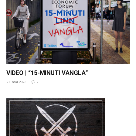
VIDEO | “15-MINUTI VANGLA”
21. mai 2023
2