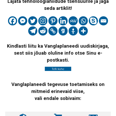
Lajata tehnoloogiahiidude tsensuurile ja jaga
seda artiklit!
Kindlasti liitu ka Vanglaplaneedi uudiskirjaga,
sest siis jõuab oluline info otse Sinu e-
postkasti.
Vanglaplaneedi tegevuse toetamiseks on
mitmeid erinevaid viise,
vali endale sobivaim: