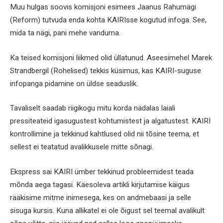
Muu hulgas soovis komisjoni esimees ­Jaanus Rahumägi
(Reform) tutvuda enda ­kohta ­KAIRIsse kogutud infoga. See,
mida ta nägi, pani mehe vanduma.
Ka teised komisjoni liikmed olid üllatunud. Aseesimehel Marek
Strandbergil (Rohelised) tekkis küsimus, kas KAIRI-suguse
infopanga pidamine on üldse seaduslik.
Tavaliselt saadab riigikogu mitu korda nädalas laiali
pressiteateid igasugustest kohtumistest ja algatustest. KAIRI
kontrollimine ja tekkinud kahtlused olid nii tõsine teema, et
sellest ei teatatud avalikkusele mitte sõnagi.
Ekspress sai KAIRI ümber tekkinud probleemidest teada
mõnda aega tagasi. Käesoleva artikli kirjutamise käigus
rääkisime mitme inimesega, kes on andmebaasi ja selle
sisuga kursis. Kuna allikatel ei ole õigust sel teemal avalikult