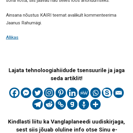
sõna võtta, siis jäävad nad selles loos anonüümseks.
Ainsana nõustus KAIRI teemat avalikult kommenteerima
Jaanus Rahumägi.
Allikas
Lajata tehnoloogiahiidude tsensuurile ja jaga
seda artiklit!
Kindlasti liitu ka Vanglaplaneedi uudiskirjaga,
sest siis jõuab oluline info otse Sinu e-