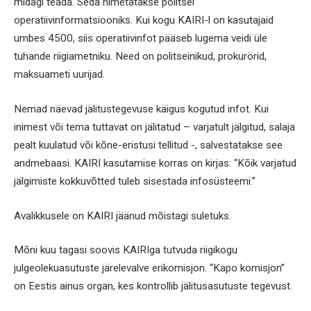
midagi teada. Seda nimetatakse politsei
operatiivinformatsiooniks. Kui kogu KAIRI-l on kasutajaid
umbes 4500, siis operatiivinfot pääseb lugema veidi üle
tuhande riigiametniku. Need on politseinikud, prokurörid,
maksuameti uurijad.
Nemad näevad jälitustegevuse käigus kogutud infot. Kui
inimest või tema tuttavat on jälitatud – varjatult jälgitud, salaja
pealt kuulatud või kõne-eristusi tellitud -, salvestatakse see
andmebaasi. KAIRI kasutamise korras on kirjas: “Kõik varjatud
jälgimiste kokkuvõtted tuleb sisestada infosüsteemi.”
Avalikkusele on KAIRI jäänud mõistagi suletuks.
Mõni kuu tagasi soovis KAIRIga tutvuda riigikogu
julgeolekuasutuste järelevalve erikomisjon. “Kapo komisjon”
on Eestis ainus organ, kes kontrollib jälitusasutuste tegevust.