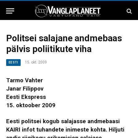
Politsei salajane andmebaas
pälvis poliitikute viha
15. okt. 2009
EESTI
Tarmo Vahter
Janar Filippov
Eesti Ekspress
15. oktoober 2009
Eesti politsei kogub salajasse andmebaasi
KAIRI infot tuhandete inimeste kohta. Hiljuti