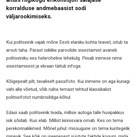
andis riigikogu erikomisjon salajase
korralduse andmebaasist sodi
väljarookimiseks.
Kui politseinik vajab mõne Eesti elaniku kohta teavet, istub ta
arvuti taha. Pärast isiklike paroolide sisestamist avaneb
politseiniku ees heleroheline lehekülg. Piisab inimese nime
sisestamisest ja ekraan täitub infoga.
Kõigepealt pilt, tavaliselt passifoto. Kui inimene on aga kunagi
vahi alla võetud, võib näha temast tehtud klassikalist
politseifotot numbrisildiga kõhul.
Edasi saab politseinik teada, millise autoga talle huvipakkuv
isik sõidab. Kus elab. Millist kinnisvara omab. Kes on tema
perekonnaliikmed. Mõnel juhul: missugune on tema kuritegelik
minevik. See kõik on iseenesest süütute faktide kogum, mida