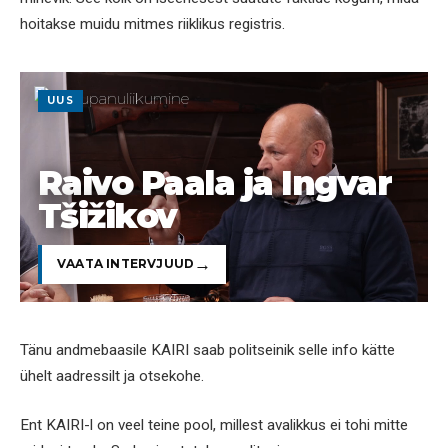
hoitakse muidu mitmes riiklikus registris.
UUS
Raivo Paala ja Ingvar
Tšižikov
VAATA INTERVJUUD
Tänu andmebaasile KAIRI saab politseinik selle info kätte
ühelt aadressilt ja otsekohe.
Ent KAIRI-l on veel teine pool, millest avalikkus ei tohi mitte