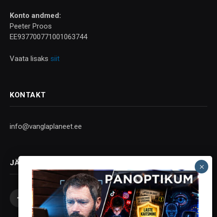
Konto andmed:
Peeter Proos
EE937700771001063744
Vaata lisaks
siit
KONTAKT
info@vanglaplaneet.ee
JÄLGI SOTSIAALMEEDIAS
Facebook
X
Instagram
YouTube
Telegram
(Twitter)