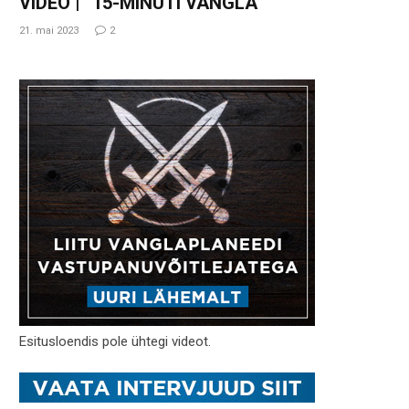
VIDEO | “15-MINUTI VANGLA”
21. mai 2023
2
Esitusloendis pole ühtegi videot.