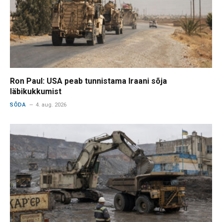
Ron Paul: USA peab tunnistama Iraani sõja
läbikukkumist
SÕDA
4. aug. 2026