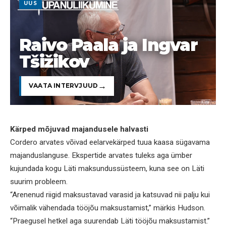
UUS
Raivo Paala ja Ingvar
Tšižikov
VAATA INTERVJUUD
Kärped mõjuvad majandusele halvasti
Cordero arvates võivad eelarvekärped tuua kaasa sügavama
majanduslanguse. Ekspertide arvates tuleks aga ümber
kujundada kogu Läti maksundussüsteem, kuna see on Läti
suurim probleem.
“Arenenud riigid maksustavad varasid ja katsuvad nii palju kui
võimalik vähendada tööjõu maksustamist,” märkis Hudson.
“Praegusel hetkel aga suurendab Läti tööjõu maksustamist.”