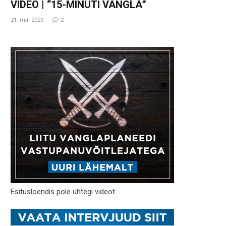
VIDEO | “15-MINUTI VANGLA”
21. mai 2023
2
Esitusloendis pole ühtegi videot.