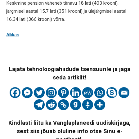
Keskmine pension väheneb tänavu 18 lati (403 krooni),
järgmisel aastal 15,7 lati (351 krooni) ja ülejärgmisel aastal
16,34 lati (366 krooni) võrra.
Allikas
Lajata tehnoloogiahiidude tsensuurile ja jaga
seda artiklit!
Kindlasti liitu ka Vanglaplaneedi uudiskirjaga,
sest siis jõuab oluline info otse Sinu e-