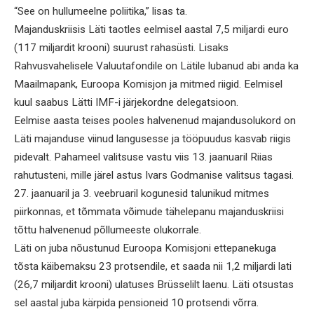
“See on hullumeelne poliitika,” lisas ta.
Majanduskriisis Läti taotles eelmisel aastal 7,5 miljardi euro
(117 miljardit krooni) suurust rahasüsti. Lisaks
Rahvusvahelisele Valuutafondile on Lätile lubanud abi anda ka
Maailmapank, Euroopa Komisjon ja mitmed riigid. Eelmisel
kuul saabus Lätti IMF-i järjekordne delegatsioon.
Eelmise aasta teises pooles halvenenud majandusolukord on
Läti majanduse viinud langusesse ja tööpuudus kasvab riigis
pidevalt. Pahameel valitsuse vastu viis 13. jaanuaril Riias
rahutusteni, mille järel astus Ivars Godmanise valitsus tagasi.
27. jaanuaril ja 3. veebruaril kogunesid talunikud mitmes
piirkonnas, et tõmmata võimude tähelepanu majanduskriisi
tõttu halvenenud põllumeeste olukorrale.
Läti on juba nõustunud Euroopa Komisjoni ettepanekuga
tõsta käibemaksu 23 protsendile, et saada nii 1,2 miljardi lati
(26,7 miljardit krooni) ulatuses Brüsselilt laenu. Läti otsustas
sel aastal juba kärpida pensioneid 10 protsendi võrra.