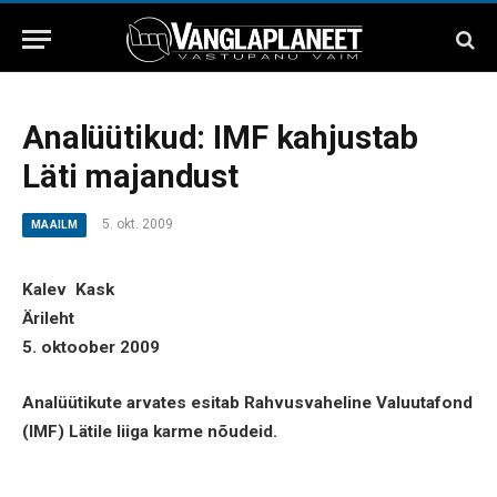
Analüütikud: IMF kahjustab
Läti majandust
5. okt. 2009
MAAILM
Kalev Kask
Ärileht
5. oktoober 2009
Analüütikute arvates esitab Rahvusvaheline Valuutafond
(IMF) Lätile liiga karme nõudeid.