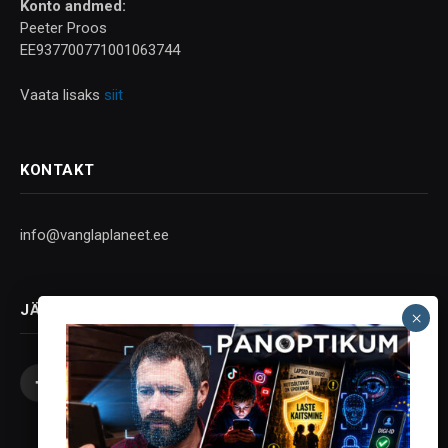
Konto andmed:
Peeter Proos
EE937700771001063744
Vaata lisaks
siit
KONTAKT
info@vanglaplaneet.ee
JÄLGI SOTSIAALMEEDIAS
Facebook
X
Instagram
YouTube
Telegram
(Twitter)