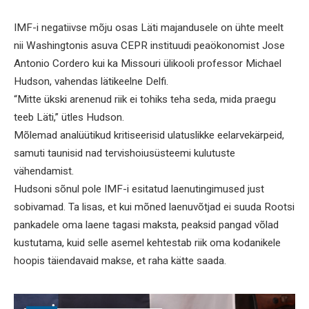
IMF-i negatiivse mõju osas Läti majandusele on ühte meelt
nii Washingtonis asuva CEPR instituudi peaökonomist Jose
Antonio Cordero kui ka Missouri ülikooli professor Michael
Hudson, vahendas lätikeelne Delfi.
“Mitte ükski arenenud riik ei tohiks teha seda, mida praegu
teeb Läti,” ütles Hudson.
Mõlemad analüütikud kritiseerisid ulatuslikke eelarvekärpeid,
samuti taunisid nad tervishoiusüsteemi kulutuste
vähendamist.
Hudsoni sõnul pole IMF-i esitatud laenutingimused just
sobivamad. Ta lisas, et kui mõned laenuvõtjad ei suuda Rootsi
pankadele oma laene tagasi maksta, peaksid pangad võlad
kustutama, kuid selle asemel kehtestab riik oma kodanikele
hoopis täiendavaid makse, et raha kätte saada.