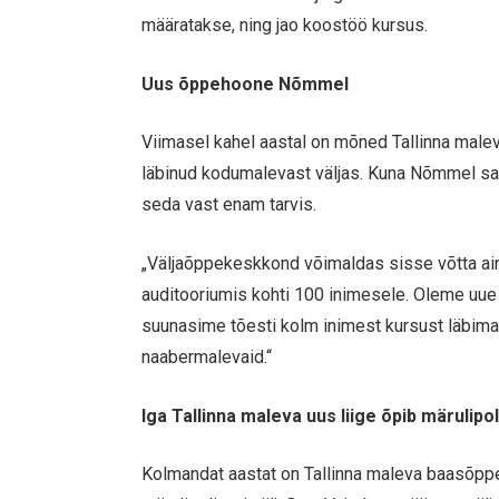
määratakse, ning jao koostöö kursus.
Uus õppehoone Nõmmel
Viimasel kahel aastal on mõned Tallinna male
läbinud kodumalevast väljas. Kuna Nõmmel sai
seda vast enam tarvis.
„Väljaõppekeskkond võimaldas sisse võtta ain
auditooriumis kohti 100 inimesele. Oleme uue 
suunasime tõesti kolm inimest kursust läbima
naabermalevaid.“
Iga Tallinna maleva uus liige õpib märulipo
Kolmandat aastat on Tallinna maleva baasõpp