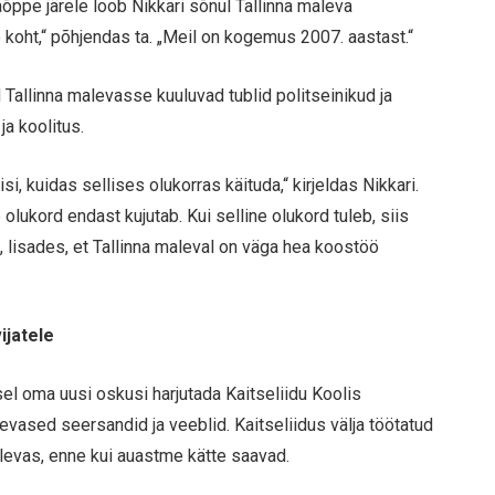
aõppe järele loob Nikkari sõnul Tallinna maleva
e koht,“ põhjendas ta. „Meil on kogemus 2007. aastast.“
Tallinna malevasse kuuluvad tublid politseinikud ja
ja koolitus.
, kuidas sellises olukorras käituda,“ kirjeldas Nikkari.
olukord endast kujutab. Kui selline olukord tuleb, siis
, lisades, et Tallinna maleval on väga hea koostöö
ijatele
 oma uusi oskusi harjutada Kaitseliidu Koolis
evased seersandid ja veeblid. Kaitseliidus välja töötatud
levas, enne kui auastme kätte saavad.