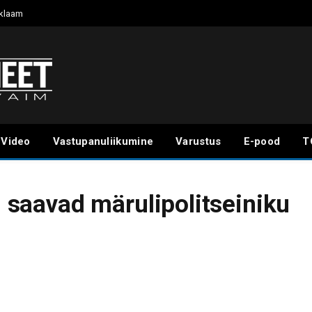
klaam
Video
Vastupanuliikumine
Varustus
E-pood
T
ed saavad märulipolitseiniku