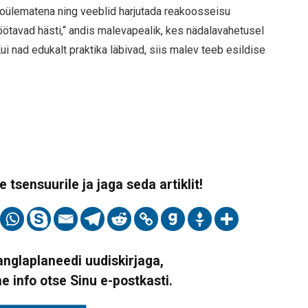
aoülematena ning veeblid harjutada reakoosseisu
Töötavad hästi,“ andis malevapealik, kes nädalavahetusel
i nad edukalt praktika läbivad, siis malev teeb esildise
 tsensuurile ja jaga seda artiklit!
Vanglaplaneedi uudiskirjaga,
ne info otse Sinu e-postkasti.