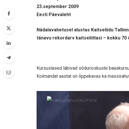
23.september 2009
Eesti Päevaleht
Nädalavahetusel alustas Kaitseliidu Talli
tänavu rekordarv kaitseliitlasi – kokku 70 
Kursuslased läbivad sõdurioskuste baaskursu
Kolmandat aastat on õppekavas ka massirahutu