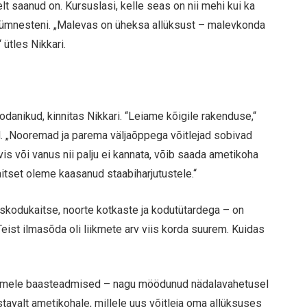
t saanud on. Kursuslasi, kelle seas on nii mehi kui ka
jakümnesteni. „Malevas on üheksa allüksust – malevkonda
 ütles Nikkari.
danikud, kinnitas Nikkari. “Leiame kõigile rakenduse,“
id. „Nooremad ja parema väljaõppega võitlejad sobivad
is või vanus nii palju ei kannata, võib saada ametikoha
itset oleme kaasanud staabiharjutustele.“
iskodukaitse, noorte kotkaste ja kodutütardega – on
Teist ilmasõda oli liikmete arv viis korda suurem. Kuidas
ikmele baasteadmised – nagu möödunud nädalavahetusel
stavalt ametikohale, millele uus võitleja oma allüksuses