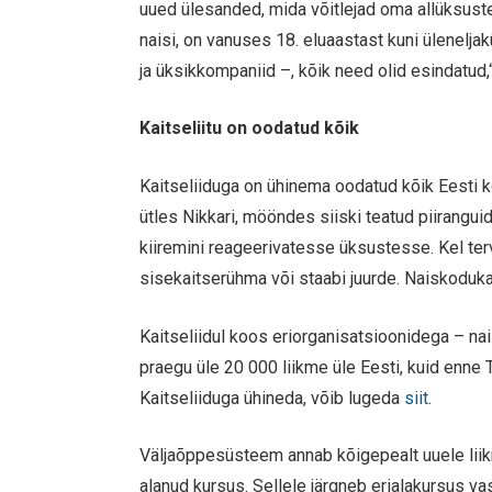
uued ülesanded, mida võitlejad oma allüksustel
naisi, on vanuses 18. eluaastast kuni ülenel
ja üksikkompaniid –, kõik need olid esindatud,“
Kaitseliitu on oodatud kõik
Kaitseliiduga on ühinema oodatud kõik Eesti ko
ütles Nikkari, mööndes siiski teatud piirangu
kiiremini reageerivatesse üksustesse. Kel terv
sisekaitserühma või staabi juurde. Naiskoduka
Kaitseliidul koos eriorganisatsioonidega – na
praegu üle 20 000 liikme üle Eesti, kuid enne 
Kaitseliiduga ühineda, võib lugeda
siit
.
Väljaõppesüsteem annab kõigepealt uuele li
alanud kursus. Sellele järgneb erialakursus va