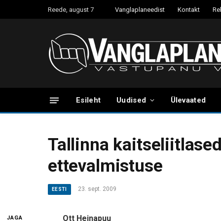
Reede, august 7
Vanglaplaneedist
Kontakt
Re
Esileht
Uudised
Ülevaated
Tallinna kaitseliitlas
ettevalmistuse
23. sept. 2009
EESTI
Ott Heinapuu
JAGA