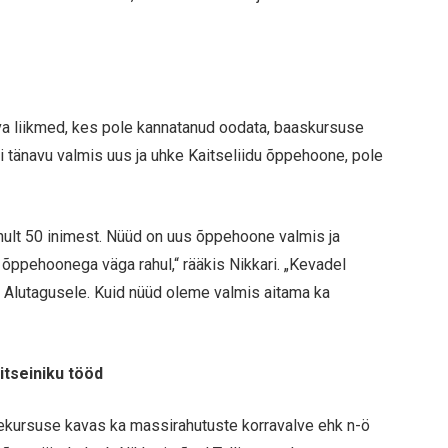
va liikmed, kes pole kannatanud oodata, baaskursuse
 tänavu valmis uus ja uhke Kaitseliidu õppehoone, pole
ult 50 inimest. Nüüd on uus õppehoone valmis ja
õppehoonega väga rahul,“ rääkis Nikkari. „Kevadel
 Alutagusele. Kuid nüüd oleme valmis aitama ka
litseiniku tööd
ekursuse kavas ka massirahutuste korravalve ehk n-ö