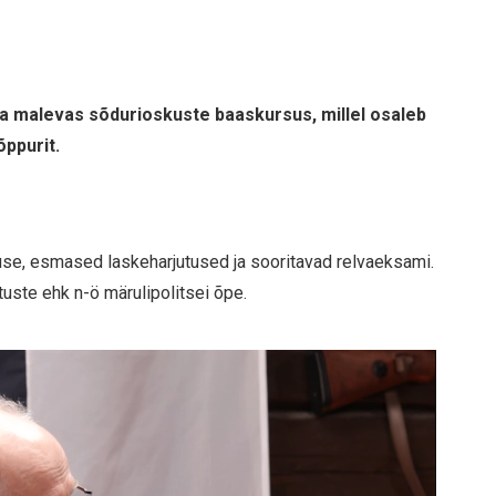
nna malevas sõdurioskuste baaskursus, millel osaleb
õppurit.
se, esmased laskeharjutused ja sooritavad relvaeksami.
ste ehk n-ö märulipolitsei õpe.