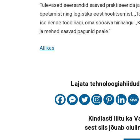
Tulevased seersandid saavad praktiseerida j
õpetamist ning logistika eest hoolitsemist. „
ise nende tööd nägi, oma soosiva hinnangu. „Ku
ja mehed saavad pagunid peale.“
Allikas
Lajata tehnoloogiahiidude
Kindlasti liitu ka 
sest siis jõuab oluli