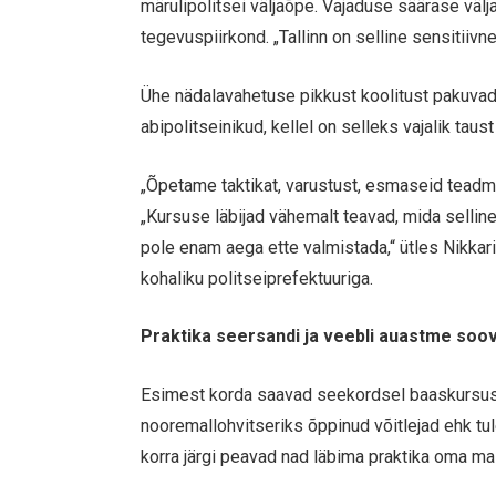
märulipolitsei väljaõpe. Vajaduse säärase välj
tegevuspiirkond. „Tallinn on selline sensitiivn
Ühe nädalavahetuse pikkust koolitust pakuvad 
abipolitseinikud, kellel on selleks vajalik taust 
„Õpetame taktikat, varustust, esmaseid teadmisi
„Kursuse läbijad vähemalt teavad, mida selline 
pole enam aega ette valmistada,“ ütles Nikkari
kohaliku politseiprefektuuriga.
Praktika seersandi ja veebli auastme soov
Esimest korda saavad seekordsel baaskursusel
nooremallohvitseriks õppinud võitlejad ehk tul
korra järgi peavad nad läbima praktika oma ma