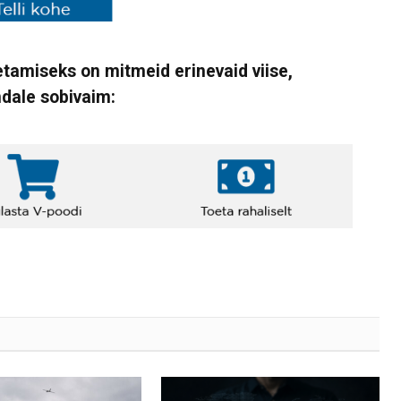
tamiseks on mitmeid erinevaid viise,
ndale sobivaim: