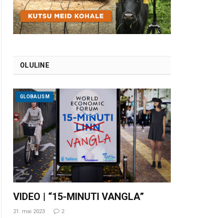
OLULINE
GLOBALISM
VIDEO | “15-MINUTI VANGLA”
21. mai 2023
2