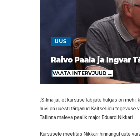
UUS
Raivo Paala ja Ingvar T
VAATA INTERVJUUD
„Silma jäi, et kursuse läbijate hulgas on mehi,
huvi on uuesti tärganud Kaitseliidu tegevuse va
Tallinna maleva pealik major Eduard Nikkari.
Kursusele meelitas Nikkari hinnangul uute vär