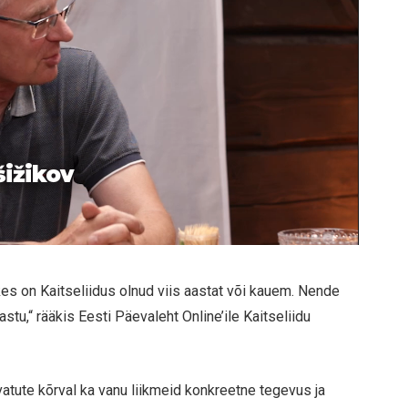
šižikov
 kes on Kaitseliidus olnud viis aastat või kauem. Nende
stu,“ rääkis Eesti Päevaleht Online’ile Kaitseliidu
vatute kõrval ka vanu liikmeid konkreetne tegevus ja