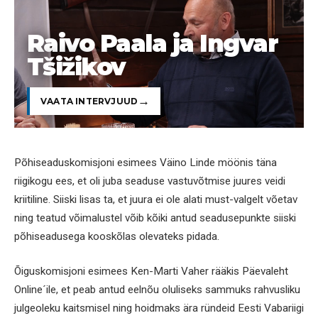
Raivo Paala ja Ingvar
Tšižikov
VAATA INTERVJUUD
Põhiseaduskomisjoni esimees Väino Linde möönis täna
riigikogu ees, et oli juba seaduse vastuvõtmise juures veidi
kriitiline. Siiski lisas ta, et juura ei ole alati must-valgelt võetav
ning teatud võimalustel võib kõiki antud seadusepunkte siiski
põhiseadusega kooskõlas olevateks pidada.
Õiguskomisjoni esimees Ken-Marti Vaher rääkis Päevaleht
Online´ile, et peab antud eelnõu oluliseks sammuks rahvusliku
julgeoleku kaitsmisel ning hoidmaks ära ründeid Eesti Vabariigi