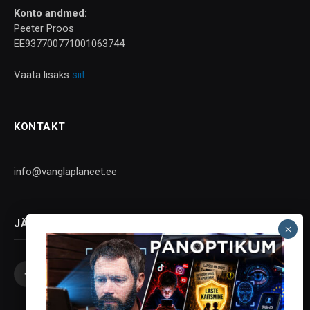
Konto andmed:
Peeter Proos
EE937700771001063744
Vaata lisaks
siit
KONTAKT
info@vanglaplaneet.ee
JÄLGI SOTSIAALMEEDIAS
Facebook
X
Instagram
YouTube
Telegram
(Twitter)