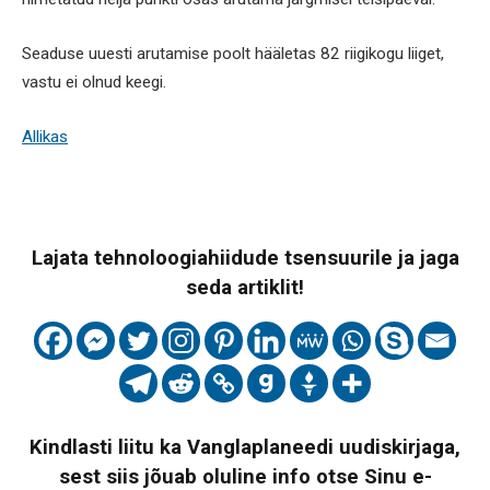
Seaduse uuesti arutamise poolt hääletas 82 riigikogu liiget,
vastu ei olnud keegi.
Allikas
Lajata tehnoloogiahiidude tsensuurile ja jaga
seda artiklit!
Kindlasti liitu ka Vanglaplaneedi uudiskirjaga,
sest siis jõuab oluline info otse Sinu e-