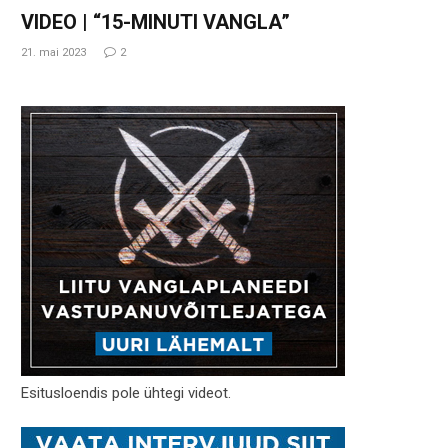
VIDEO | “15-MINUTI VANGLA”
21. mai 2023
2
Esitusloendis pole ühtegi videot.