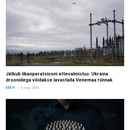
Jätkub libaoperatsiooni ettevalmistus: Ukraina
droonidega võidakse lavastada Venemaa rünnak
EESTI
6. aug. 2026