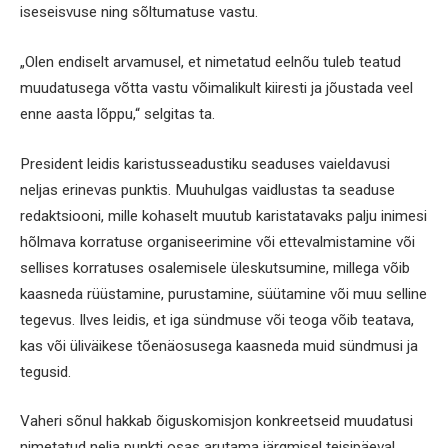
iseseisvuse ning sõltumatuse vastu.
„Olen endiselt arvamusel, et nimetatud eelnõu tuleb teatud
muudatusega võtta vastu võimalikult kiiresti ja jõustada veel
enne aasta lõppu,“ selgitas ta.
President leidis karistusseadustiku seaduses vaieldavusi
neljas erinevas punktis. Muuhulgas vaidlustas ta seaduse
redaktsiooni, mille kohaselt muutub karistatavaks palju inimesi
hõlmava korratuse organiseerimine või ettevalmistamine või
sellises korratuses osalemisele üleskutsumine, millega võib
kaasneda rüüstamine, purustamine, süütamine või muu selline
tegevus. Ilves leidis, et iga sündmuse või teoga võib teatava,
kas või üliväikese tõenäosusega kaasneda muid sündmusi ja
tegusid.
Vaheri sõnul hakkab õiguskomisjon konkreetseid muudatusi
nimetatud nelja punkti osas arutama järgmisel teisipäeval.