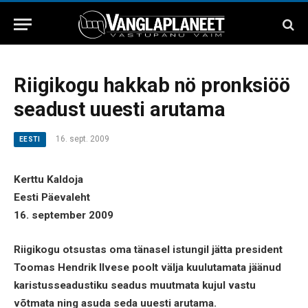
Riigikogu hakkab nö pronksiöö
seadust uuesti arutama
16. sept. 2009
EESTI
Kerttu Kaldoja
Eesti Päevaleht
16. september 2009
Riigikogu otsustas oma tänasel istungil jätta president
Toomas Hendrik Ilvese poolt välja kuulutamata jäänud
karistusseadustiku seadus muutmata kujul vastu
võtmata ning asuda seda uuesti arutama.