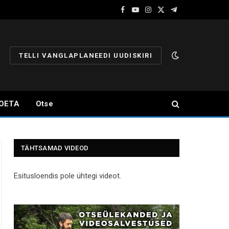
Facebook
YouTube
Instagram
X
Telegram
(Twitter)
TELLI VANGLAPLANEEDI UUDISKIRI
OETA
Otse
TÄHTSAMAD VIDEOD
Esitusloendis pole ühtegi videot.