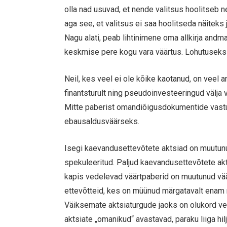
olla nad usuvad, et nende valitsus hoolitseb n
aga see, et valitsus ei saa hoolitseda näitek
Nagu alati, peab lihtinimene oma allkirja andm
keskmise pere kogu vara väärtus. Lohutuseks 
Neil, kes veel ei ole kõike kaotanud, on vee
finantsturult ning pseudoinvesteeringud välja 
Mitte paberist omandiõigusdokumentide vastu
ebausaldusväärseks.
Isegi kaevandusettevõtete aktsiad on muutunud
spekuleeritud. Paljud kaevandusettevõtete akt
kapis vedelevad väärtpaberid on muutunud vää
ettevõtteid, kes on müünud märgatavalt enam r
Väiksemate aktsiaturgude jaoks on olukord vee
aktsiate „omanikud“ avastavad, paraku liiga hil