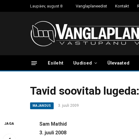
Laupäev, august 8
Vanglaplaneedist
Kontakt
Esileht
Uudised
Ülevaated
Tavid soovitab luged
3. juuli 2009
MAJANDUS
Sam Mathid
JAGA
3. juuli 2008