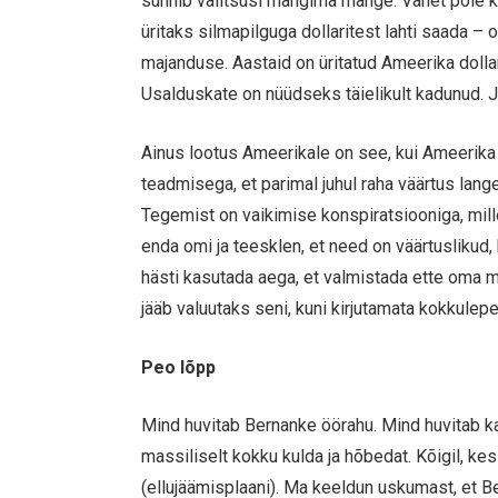
sunnib valitsusi mängima mänge. Vahet pole k
üritaks silmapilguga dollaritest lahti saada – 
majanduse. Aastaid on üritatud Ameerika dollar
Usalduskate on nüüdseks täielikult kadunud. Ja
Ainus lootus Ameerikale on see, kui Ameerika d
teadmisega, et parimal juhul raha väärtus lange
Tegemist on vaikimise konspiratsiooniga, mil
enda omi ja teesklen, et need on väärtuslikud,
hästi kasutada aega, et valmistada ette oma 
jääb valuutaks seni, kuni kirjutamata kokkulep
Peo lõpp
Mind huvitab Bernanke öörahu. Mind huvitab k
massiliselt kokku kulda ja hõbedat. Kõigil, ke
(ellujäämisplaani). Ma keeldun uskumast, et B