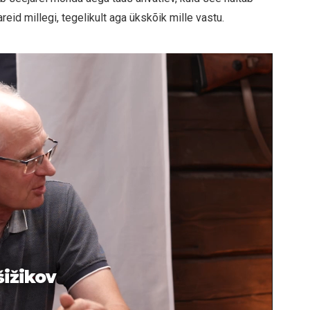
reid millegi, tegelikult aga ükskõik mille vastu.
šižikov