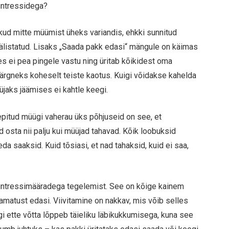
intressidega?
kud mitte müümist üheks variandis, ehkki sunnitud
välistatud. Lisaks „Saada pakk edasi“ mängule on käimas
kes ei pea pingele vastu ning üritab kõikidest oma
le järgneks koheselt teiste kaotus. Kuigi võidakse kahelda
jaks jäämises ei kahtle keegi.
pitud müügi vaherau üks põhjuseid on see, et
d osta nii palju kui müüjad tahavad. Kõik loobuksid
a saaksid. Kuid tõsiasi, et nad tahaksid, kuid ei saa,
b intressimääradega tegelemist. See on kõige kainem
matust edasi. Viivitamine on nakkav, mis võib selles
gi ette võtta lõppeb täieliku läbikukkumisega, kuna see