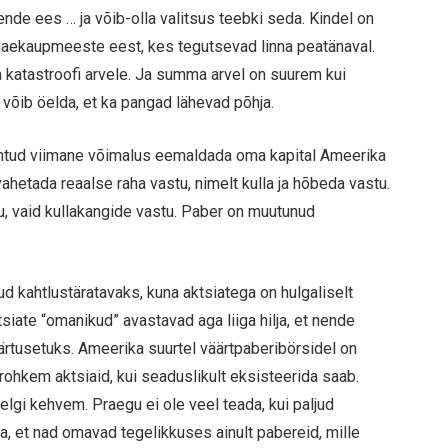
ende ees … ja võib-olla valitsus teebki seda. Kindel on
s jaekaupmeeste eest, kes tegutsevad linna peatänaval.
a katastroofi arvele. Ja summa arvel on suurem kui
võib öelda, et ka pangad lähevad põhja.
l antud viimane võimalus eemaldada oma kapital Ameerika
vahetada reaalse raha vastu, nimelt kulla ja hõbeda vastu.
, vaid kullakangide vastu. Paber on muutunud
 kahtlustäratavaks, kuna aktsiatega on hulgaliselt
siate “omanikud” avastavad aga liiga hilja, et nende
rtusetuks. Ameerika suurtel väärtpaberibörsidel on
ohkem aktsiaid, kui seaduslikult eksisteerida saab.
lgi kehvem. Praegu ei ole veel teada, kui paljud
ja, et nad omavad tegelikkuses ainult pabereid, mille