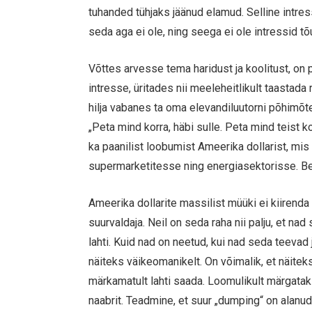
tuhanded tühjaks jäänud elamud. Selline intres
seda aga ei ole, ning seega ei ole intressid tõ
Võttes arvesse tema haridust ja koolitust, on
intresse, üritades nii meeleheitlikult taasta
hilja vabanes ta oma elevandiluutorni põhimõt
„Peta mind korra, häbi sulle. Peta mind teist 
ka paanilist loobumist Ameerika dollarist, mis
supermarketitesse ning energiasektorisse. Be
Ameerika dollarite massilist müüki ei kiirenda
suurvaldaja. Neil on seda raha nii palju, et n
lahti. Kuid nad on neetud, kui nad seda teevad 
näiteks väikeomanikelt. On võimalik, et näiteks
märkamatult lahti saada. Loomulikult märgatak
naabrit. Teadmine, et suur „dumping“ on alanu