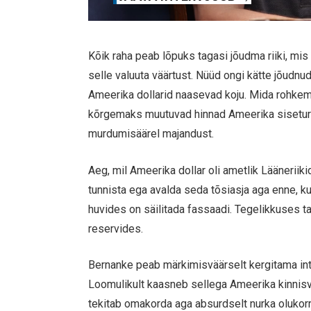
Kõik raha peab lõpuks tagasi jõudma riiki, mis 
selle valuuta väärtust. Nüüd ongi kätte jõudnud
Ameerika dollarid naasevad koju. Mida rohke
kõrgemaks muutuvad hinnad Ameerika siseturu
murdumisäärel majandust.
Aeg, mil Ameerika dollar oli ametlik Lääneriiki
tunnista ega avalda seda tõsiasja aga enne, ku
huvides on säilitada fassaadi. Tegelikkuses 
reservides.
Bernanke peab märkimisväärselt kergitama intr
Loomulikult kaasneb sellega Ameerika kinnisv
tekitab omakorda aga absurdselt nurka olukorr