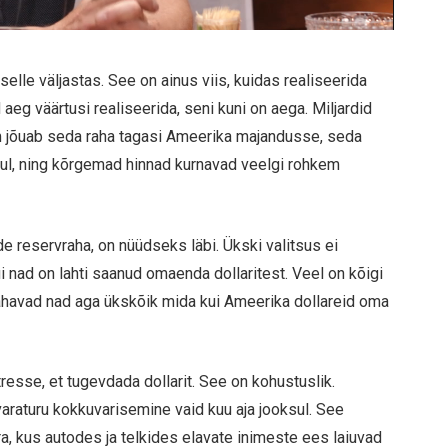
selle väljastas. See on ainus viis, kuidas realiseerida
 aeg väärtusi realiseerida, seni kuni on aega. Miljardid
m jõuab seda raha tagasi Ameerika majandusse, seda
l, ning kõrgemad hinnad kurnavad veelgi rohkem
de reservraha, on nüüdseks läbi. Ükski valitsus ei
i nad on lahti saanud omaenda dollaritest. Veel on kõigi
tahavad nad aga ükskõik mida kui Ameerika dollareid oma
esse, et tugevdada dollarit. See on kohustuslik.
araturu kokkuvarisemine vaid kuu aja jooksul. See
a, kus autodes ja telkides elavate inimeste ees laiuvad