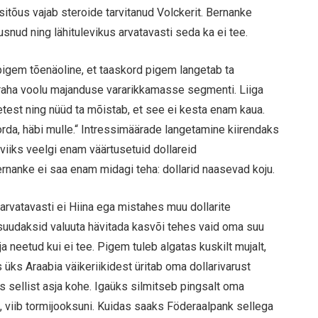
sitõus vajab steroide tarvitanud Volckerit. Bernanke
usnud ning lähitulevikus arvatavasti seda ka ei tee.
 pigem tõenäoline, et taaskord pigem langetab ta
da raha voolu majanduse vararikkamasse segmenti. Liiga
etest ning nüüd ta mõistab, et see ei kesta enam kaua.
korda, häbi mulle.“ Intressimäärade langetamine kiirendaks
 viiks veelgi enam väärtusetuid dollareid
rnanke ei saa enam midagi teha: dollarid naasevad koju.
 arvatavasti ei Hiina ega mistahes muu dollarite
ad suudaksid valuuta hävitada kasvõi tehes vaid oma suu
ja neetud kui ei tee. Pigem tuleb algatas kuskilt mujalt,
 üks Araabia väikeriikidest üritab oma dollarivarust
s sellist asja kohe. Igaüks silmitseb pingsalt oma
d, viib tormijooksuni. Kuidas saaks Föderaalpank sellega