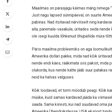
Maailmas on parasjagu käimas mäng nimega “S
Just nagu lapsed sünnipäeval, on suurte Amee
pabinas. Nad itsitavad närviliselt ning kardava
alla, paremale-vasakule, üritades seda nende k
ole isegi kuulda lõhkenud õhupallide müra tõtt
Päris maailma probleemiks on aga loomulikult 
Ameerika dollari pakke, mida nad kõik üritavad
nende endi käes, rääkimata siis pakist, mida pa
olukorda, kus nende kätte jääb suur patakas ra
neid ka halvas valguses.
Kõik loodavad, et torm möödub peagi. Kõik ka
müüke, kuid samas kardavad jääda ka viimaseks
saada. Sama kiiresti, kui nad suudavad oma pak
Ameerika Ühendriikidesse. USA eksport tundub