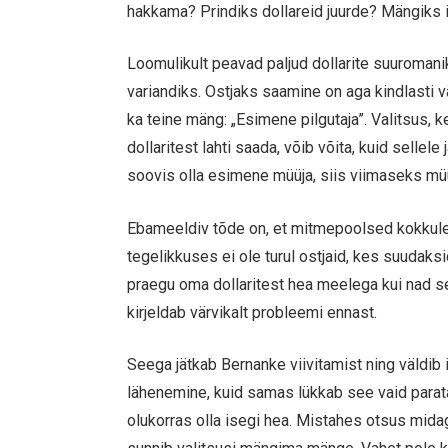
hakkama? Prindiks dollareid juurde? Mängiks 
Loomulikult peavad paljud dollarite suuromani
variandiks. Ostjaks saamine on aga kindlasti 
ka teine mäng: „Esimene pilgutaja”. Valitsus, 
dollaritest lahti saada, võib võita, kuid selle
soovis olla esimene müüja, siis viimaseks müü
Ebameeldiv tõde on, et mitmepoolsed kokkule
tegelikkuses ei ole turul ostjaid, kes suudaksi
praegu oma dollaritest hea meelega kui nad sed
kirjeldab värvikalt probleemi ennast.
Seega jätkab Bernanke viivitamist ning väldi
lähenemine, kuid samas lükkab see vaid parata
olukorras olla isegi hea. Mistahes otsus mida