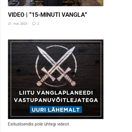
VIDEO | “15-MINUTI VANGLA”
21. mai 2023
2
Esitusloendis pole ühtegi videot.