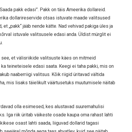
aada pakk edasi”. Pakk on täis Ameerika dollareid.
rika dollarireservide otsas istuvate maade valitsused
d, et „pakk“ jääb nende kätte. Nad vehivad pakiga üles ja
õrval istuvale valitsusele edasi anda. Üldist mürglit ei
u.
see, et välisriikide valitsuste käes on mitmeid
 ka teineteisele edasi saata. Keegi ei taha pakki, mis on
kub naaberriigi valitsus. Kõik riigid üritavad vältida
ha, mis lisaks täielikult väärtusetuks muutumisele näitab
rdavad olla esimesed, kes alustavad suuremahulisi
. Iga riik üritab väikeste osade kaupa oma rahast lahti
ikese osast lahti saada, liiguvad dollarid tagasi
 seejärel mõnda aega taas ahvatlev, kuid see näitab