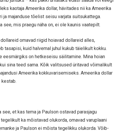
umb juhtuks – kas pakki üritataks edasi saada või keegi
oleks kaotaja Ameerika dollar, hävitades nii ka Ameerika
i ja majanduse tõelist seisu varjata suitsukattega.
 see, mis praegu näha on, ei ole kaunis vaatepilt.
ollareid omavad riigid hoiavad dollareid alles,
b tasapisi, kuid halvemal juhul kukub täielikult kokku.
le eesmärgiks on hetkeseisu säilitamine. Mina hoian
 kui sina teed sama. Kõik valitsused üritavad võimalikult
majandusi Ameerika kokkuvarisemiseks. Ameerika dollar
e kestab.
a see, et kas tema ja Paulson ostavad parasjagu
s tegelikult ka mõistavad olukorda, omavad varuplaani
ernanke ja Paulson ei mõista tegelikku olukorda. Võib-