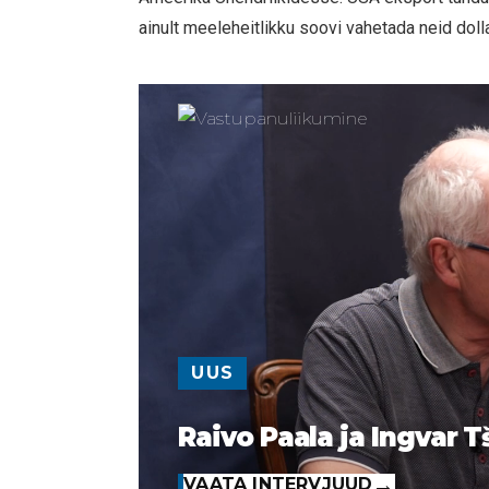
ainult meeleheitlikku soovi vahetada neid dolla
UUS
Raivo Paala ja Ingvar T
VAATA INTERVJUUD