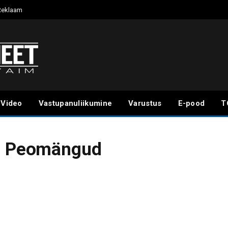
Reklaam
Video
Vastupanuliikumine
Varustus
E-pood
T
a: Peomängud