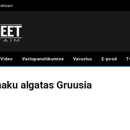
Reklaam
Video
Vastupanuliikumine
Varustus
E-pood
T
aku algatas Gruusia