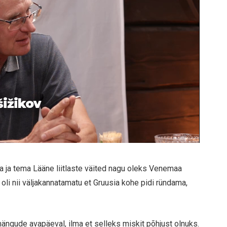
šižikov
a ja tema Lääne liitlaste väited nagu oleks Venemaa
d oli nii väljakannatamatu et Gruusia kohe pidi ründama,
mängude avapäeval, ilma et selleks miskit põhjust olnuks.