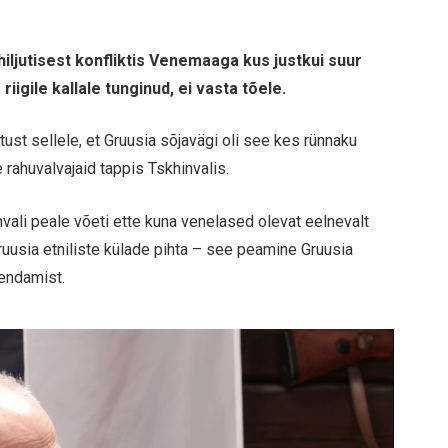
iljutisest konfliktis Venemaaga kus justkui suur
igile kallale tunginud, ei vasta tõele.
itust sellele, et Gruusia sõjavägi oli see kes rünnaku
 rahuvalvajaid tappis Tskhinvalis.
nvali peale võeti ette kuna venelased olevat eelnevalt
ruusia etniliste külade pihta – see peamine Gruusia
endamist.