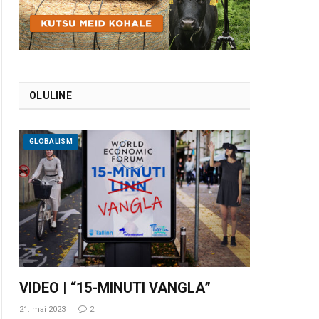
OLULINE
GLOBALISM
VIDEO | “15-MINUTI VANGLA”
21. mai 2023
2