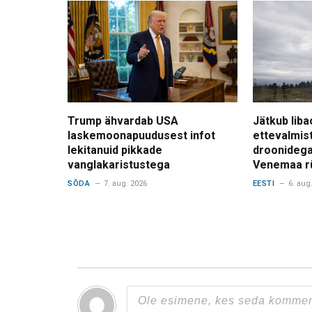
Trump ähvardab USA
Jätkub liba
laskemoonapuudusest infot
ettevalmis
lekitanuid pikkade
droonidega
vanglakaristustega
Venemaa r
SÕDA
7. aug. 2026
EESTI
6. aug