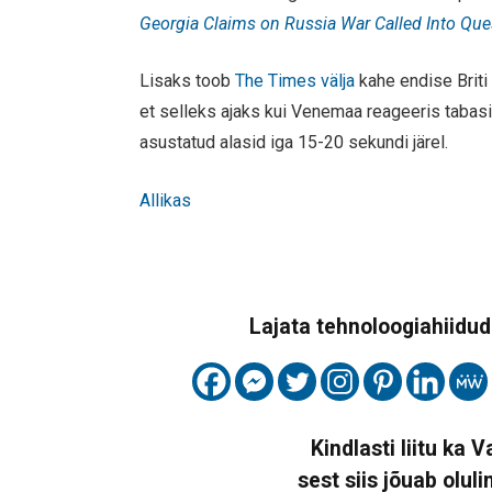
Georgia Claims on Russia War Called Into Que
Lisaks toob
The Times välja
kahe endise Briti
et selleks ajaks kui Venemaa reageeris tabasi
asustatud alasid iga 15-20 sekundi järel.
Allikas
Lajata tehnoloogiahiidude
Kindlasti liitu ka 
sest siis jõuab oluli