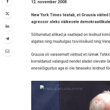
12. november 2008
New York Times teatab, et Gruusia väited h
agressor oleks väikesele demokraatlikule ri
Sõltumatud allikad ja vaatlejad on leidnud kinn
algatas ning muuhulgas tsiviilisikuid ning Vene
Gruusia oli varasemalt väitnud et rünnak Tshki
korraldanud valanguid nendel aladel olevate G
eneseõigustus aga ei ole tänaseks leidnud tõ