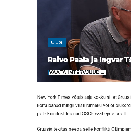
UUS
Raivo Paala ja Ingvar T
VAATA INTERVJUUD
New York Times võtab asja kokku nii et Gruusi
korraldanud mingil viisil rünnaku või et olukor
pole kinnitust leidnud OSCE vaatlejate poolt.
Gruusia tekitas seega selle konflikti Olümpia