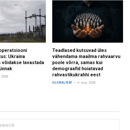
operatsiooni
Teadlased kutsuvad üles
tus: Ukraina
vähendama maailma rahvaarvu
 võidakse lavastada
poole võrra, samas kui
ünnak
demograafid hoiatavad
rahvastikukrahhi eest
. 2026
GLOBALISM
6. aug. 2026