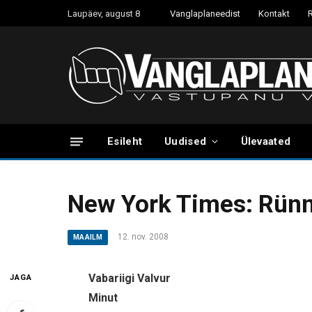
Laupäev, august 8
Vanglaplaneedist
Kontakt
Esileht
Uudised
Ülevaated
New York Times: Rünn
12. nov. 2008
MAAILM
Vabariigi Valvur
JAGA
Minut