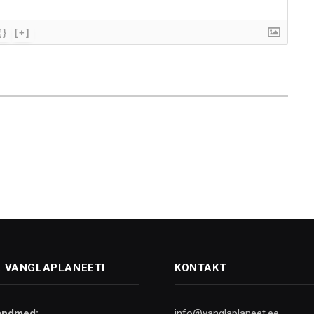
{}
[+]
 VANGLAPLANEETI
KONTAKT
andmed:
info@vanglaplaneet.ee