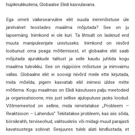
hüpiknukkudena, Globaalse Eliidi kasvulavana.
Ega ometi väikesearvuline eliit suuda inimmõistuse üle
järelvalvet teostades maailma mõjutada? See on ju
lapsemäng. Inimkond ei ole kuri. Ta lihtsalt on lasknud end
muuta manipuleerijate unistuseks. Inimkond on niivõrd
loobunud oma peaga mõtlemisest, et globaalne eliit saab
mõjutada ajurakkude talitust ja selle kaudu juhtida kogu
maailma tulevikku. See on riigipööre mõistuse ja inimvaimu
vallas. Globaalne eliit ei soovigi niivõrd meile ette kirjutada,
mida mõelda, pigem kasvatab eliit inimesi üldse mitte
mõtlema. Kogu maailmas on Eliidi käsutuses palju meetodeid
ja organisatsioone, mis just sellise ajuloputuse jaoks loodud.
Võtmemeetod on selline, mida nimetatakse „Probleem –
Reaktsioon – Lahendus” Tekitatakse probleem, kas siis sõda,
börsikrahh, terviseohud, valitsuskriis või midagi muud parajasti
kavatsustega sobivat. Seejuures tuleb alati kindlustada, et