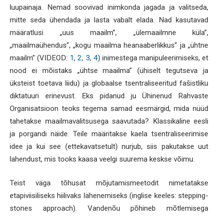
luupainaja. Nemad soovivad inimkonda jagada ja valitseda,
mitte seda ühendada ja lasta vabalt elada. Nad kasutavad
määratlusi „uus maailm”, „ülemaailmne küla”,
„maailmaühendus”, „kogu maailma heanaaberlikkus” ja „ühtne
maailm” (VIDEOD:
1
,
2
,
3
,
4
) inimestega manipuleerimiseks, et
nood ei mõistaks „ühtse maailma” (ühiselt tegutseva ja
üksteist toetava liidu) ja globaalse tsentraliseeritud fašistliku
diktatuuri erinevust. Eks pidanud ju Ühinenud Rahvaste
Organisatsioon teoks tegema samad eesmärgid, mida nüüd
tahetakse maailmavalitsusega saavutada? Klassikaline eesli
ja porgandi näide. Teile määritakse kaela tsentraliseerimise
idee ja kui see (ettekavatsetult) nurjub, siis pakutakse uut
lahendust, mis tooks kaasa veelgi suurema keskse võimu.
Teist väga tõhusat mõjutamismeetodit nimetatakse
etapiviisiliseks hiilivaks lähenemiseks (inglise keeles: stepping-
stones approach). Vandenõu põhineb mõtlemisega