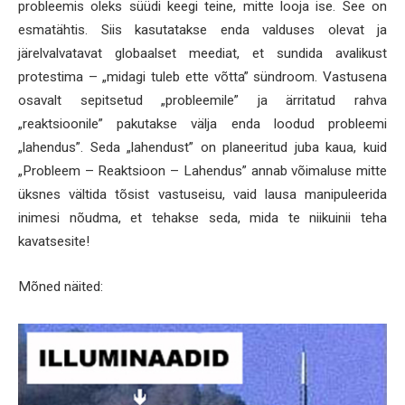
probleemis oleks süüdi keegi teine, mitte looja ise. See on
esmatähtis. Siis kasutatakse enda valduses olevat ja
järelvalvatavat globaalset meediat, et sundida avalikust
protestima – „midagi tuleb ette võtta” sündroom. Vastusena
osavalt sepitsetud „probleemile” ja ärritatud rahva
„reaktsioonile” pakutakse välja enda loodud probleemi
„lahendus”. Seda „lahendust” on planeeritud juba kaua, kuid
„Probleem – Reaktsioon – Lahendus” annab võimaluse mitte
üksnes vältida tõsist vastuseisu, vaid lausa manipuleerida
inimesi nõudma, et tehakse seda, mida te niikuinii teha
kavatsesite!
Mõned näited: