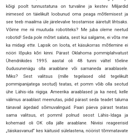
kõigi poolt tunnustatuna on turvaline ja kestev. Miljardid
inimesed on täielikult loobunud oma peaga mõtlemisest ja
see teeb maailma üle järelevalve teostamise ääretult lihtsaks.
Võime me nii muutuda robotiteks? Me juba oleme neetud
robotid! Seda pole mõtet salata, sest kui salgame, ei võta me
ka midagi ette. Lapsik on loota, et käsukorras mõtlemine ei
nööri lõpuks kõri kinni. Pärast Oklahoma pommiplahvatust
Ühendriikides 1995. aastal oli 48 tunni vältel tõeline
õudusunenägu olla araablane või sarnaneda araablasele.
Miks? Sest valitsus (mille tegelased olid tegelikult
pommipanijatega seotud) teatas, et pomm võib olla seotud
ühe Lähis-ida riigiga. Ameerika araablased ja ka need, kelle
välimus araablast meenutas, pidid pärast seda teadet taluma
tänavail ägedaid sõimuvalinguid. Paari päeva pärast teatas
sama valitsus, et pommil polnud seost Lähis-Idaga ja
kohemaid oli OK olla jälle araablane. Niiviisi reageerisid
„täiskasvanud” kes käitusid sülelastena, nöörist tõmmatavate