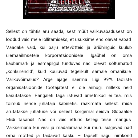
Sellest on tähtis aru saada, sest müüt valikuvabadusest on
loodud vaid meie lollitamiseks, et usuksime end olevat vabad.
Vaadake vaid, kui palju ettevõtteid ja äriühinguid kuulub
ülemaailmsetele korporatsioonidele. Igaühel on oma
kaubamärk ja esmapilgul tunduvad nad olevat sõltumatud
„konkurendid”, kuid kuuluvad tegelikult samale omanikule.
Valikuvõimalus? Ärge ajage naerma. Ligi 99% taoliste
organisatsioonide töötajatest ei ole aimugi, milleks neid
kasutatakse. Pangaleti taga istuvad ametnikud ei tea, mis
toimub nende juhataja kabinetis, rääkimata sellest, mida
arutatakse juhatuse või sellest kõrgemal seisva Globaalse
Eliidi tasandil. Nad on vaid etturid kellegi teise mängus.
Vaiksemana kui vesi ja madalamana kui muru sulgevad nad
oma mõtted ja täidavad käsku – täpselt nagu inimkond