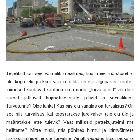
Tegelikult on see võimalik maailmas, kus meie mõistusel ei
ole kogu elu jooksul vaja mõelda ühtegi algupärast mõtet.
Inimesed kardavad kaotada oma näilist „turvatunnet” või eliidi
aurast jätkuvalt hüpnotiseeritute pilkeid ja vaenulikust.
Turvatunne? Olge lahke! Kas siis elu vanglas on turvalisus? On
see siis turvalisus, kui teostatakse järelvalvet teie elu üle ja
määratakse ette tulevik? Vaat milliseid pettekujutelmi me
hellitame? Mitte miski, mis põhineb hirmul ja inimvõimete
mahasurumisel, ei ole turvaline. Ainult vabadus kõigi jaoks ja