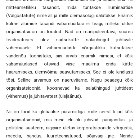
mitteametlikku tasandit, mida tuntakse Illuminaatide
(Valgustatute) nime all ja mille olemasolugi salatakse. Enamik
kolme alumise tasandi vabamüürlasi ei teagi, milleks üldse
organisatsioon on loodud. Nad on manipuleeritava, suures
teadmatuses olev suitsukatte salaühingut juhtivale
vähemusele. Et vabamüürlaste võrgustikku kutsutakse
vandenõu tööriistaks, siis arvab enamik inimesi, et kõik
vabamüürlased otsivad viise maailma enda kätte
haaramiseks, ülemvõimu saavutamiseks. See ei ole kindlasti
tõsi. Selline arvamus on naeruväärne. Nagu peaaegu kõik
organisatsioonid, koosnevad ka salaühingud juhtidest
(vähemus) ja juhitavatest (ülejäänud).
Nii on lood ka globaalse püramiidiga, mille seest leiad kõik
organisatsioonid, mis meie elu-olu juhivad: pangandus- ja
poliitiline süsteem, riigipiire ületav korporatsioonide võrgustik,
meedia, haridus, luureteenistused, sõjavägi jne. Nende