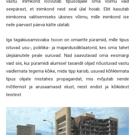
vastu. Inimkond loovutab tipusolijaile oma võimu vaid
seepärast, et inimkond neid seal ülal hoiab. Eliit kasutab
inimkonna valitsemiseks üksnes võimu, mille inimkond ise
neile päevast päeva kätte ulatab.
Iga tagakiusamisvaba tsoon on omaette püramiid, mille tipus
istuvad usu-, poliitika- ja majandusdiktaatorid, kes oma tahet
ülejäänutele peale suruvad. Nad saavutavad oma eesmärgi
vaid siis, kui püramiidi alumisel tasandil olijad nõustuvad vastu
vaidlemata tegema kõike, mida tipp kärsib, usuvad kõhklemata
tipus olijate mistahes propagandat, mis mõjutab nende
mõtlemist ja arusaamasid elust, neist endist ja kõikidest
teistest.