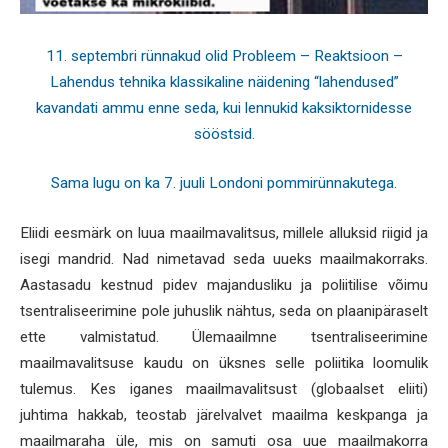
11. septembri rünnakud olid Probleem – Reaktsioon –
Lahendus tehnika klassikaline näidening “lahendused”
kavandati ammu enne seda, kui lennukid kaksiktornidesse
sööstsid.
Sama lugu on ka 7. juuli Londoni pommirünnakutega.
Eliidi eesmärk on luua maailmavalitsus, millele alluksid riigid ja
isegi mandrid. Nad nimetavad seda uueks maailmakorraks.
Aastasadu kestnud pidev majandusliku ja poliitilise võimu
tsentraliseerimine pole juhuslik nähtus, seda on plaanipäraselt
ette valmistatud. Ülemaailmne tsentraliseerimine
maailmavalitsuse kaudu on üksnes selle poliitika loomulik
tulemus. Kes iganes maailmavalitsust (globaalset eliiti)
juhtima hakkab, teostab järelvalvet maailma keskpanga ja
maailmaraha üle, mis on samuti osa uue maailmakorra