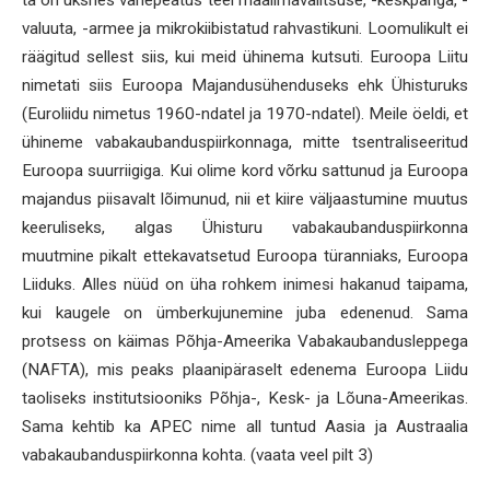
ta on üksnes vahepeatus teel maailmavalitsuse, -keskpanga, -
valuuta, -armee ja mikrokiibistatud rahvastikuni. Loomulikult ei
räägitud sellest siis, kui meid ühinema kutsuti. Euroopa Liitu
nimetati siis Euroopa Majandusühenduseks ehk Ühisturuks
(Euroliidu nimetus 1960-ndatel ja 1970-ndatel). Meile öeldi, et
ühineme vabakaubanduspiirkonnaga, mitte tsentraliseeritud
Euroopa suurriigiga. Kui olime kord võrku sattunud ja Euroopa
majandus piisavalt lõimunud, nii et kiire väljaastumine muutus
keeruliseks, algas Ühisturu vabakaubanduspiirkonna
muutmine pikalt ettekavatsetud Euroopa türanniaks, Euroopa
Liiduks. Alles nüüd on üha rohkem inimesi hakanud taipama,
kui kaugele on ümberkujunemine juba edenenud. Sama
protsess on käimas Põhja-Ameerika Vabakaubandusleppega
(NAFTA), mis peaks plaanipäraselt edenema Euroopa Liidu
taoliseks institutsiooniks Põhja-, Kesk- ja Lõuna-Ameerikas.
Sama kehtib ka APEC nime all tuntud Aasia ja Austraalia
vabakaubanduspiirkonna kohta. (vaata veel pilt 3)