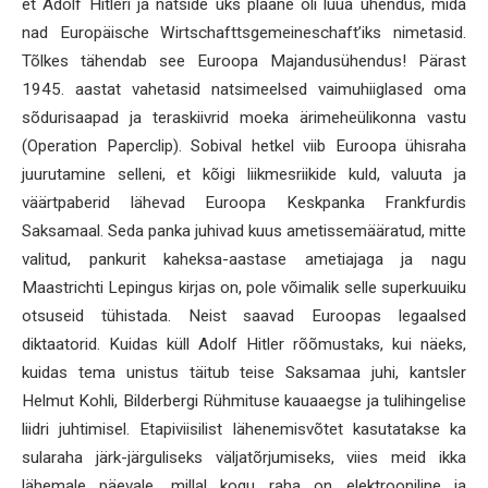
et Adolf Hitleri ja natside üks plaane oli luua ühendus, mida
nad Europäische Wirtschafttsgemeineschaft’iks nimetasid.
Tõlkes tähendab see Euroopa Majandusühendus! Pärast
1945. aastat vahetasid natsimeelsed vaimuhiiglased oma
sõdurisaapad ja teraskiivrid moeka ärimeheülikonna vastu
(Operation Paperclip). Sobival hetkel viib Euroopa ühisraha
juurutamine selleni, et kõigi liikmesriikide kuld, valuuta ja
väärtpaberid lähevad Euroopa Keskpanka Frankfurdis
Saksamaal. Seda panka juhivad kuus ametissemääratud, mitte
valitud, pankurit kaheksa-aastase ametiajaga ja nagu
Maastrichti Lepingus kirjas on, pole võimalik selle superkuuiku
otsuseid tühistada. Neist saavad Euroopas legaalsed
diktaatorid. Kuidas küll Adolf Hitler rõõmustaks, kui näeks,
kuidas tema unistus täitub teise Saksamaa juhi, kantsler
Helmut Kohli, Bilderbergi Rühmituse kauaaegse ja tulihingelise
liidri juhtimisel. Etapiviisilist lähenemisvõtet kasutatakse ka
sularaha järk-järguliseks väljatõrjumiseks, viies meid ikka
lähemale päevale, millal kogu raha on elektrooniline ja