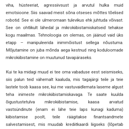
viha, hüsteeriat, agressiivsust ja arvutul hulka muid
emotsioone. Siis saavad meist sõna otseses mõttes tõelised
robotid. See ei ole ulmeromaan tulevikus ehk juhtuda võivast.
See on ohtlikult lähedal ja mikrokiibistamiskatseid tehakse
kogu maailmas. Tehnoloogia on olemas, on jäänud vaid üks
etapp – manipuleerida inimmõistust sellega nõustuma.
Mõjutamine on juba mõnda aega kestnud ning koduloomade
mikrokiibistamine on muutunud tavapäraseks.
Kui te ka midagi muud ei tee oma vabaduse eest seismiseks,
siis palun teid vähemalt kaaluda, mis tagajärgi teile ja teie
lastele toob kaasa see, kui me vastuvaidlemata laseme algust
teha inimeste mikrokiibistamiskavaga. Te saate kuulda
õigustustetulva mikrokiibistamise, kaasa arvatud
vastsündinute (enam ei lähe teie laps kunagi kaduma)
kiibistamise poolt, teile räägitakse finantsandmete
salvestamisest, mis muudab krediitkaardi liigseks (lõpetab