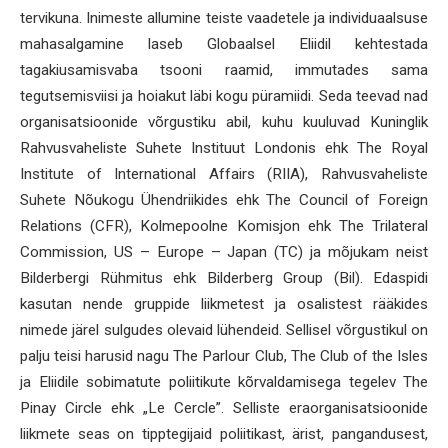
tervikuna. Inimeste allumine teiste vaadetele ja individuaalsuse
mahasalgamine laseb Globaalsel Eliidil kehtestada
tagakiusamisvaba tsooni raamid, immutades sama
tegutsemisviisi ja hoiakut läbi kogu püramiidi. Seda teevad nad
organisatsioonide võrgustiku abil, kuhu kuuluvad Kuninglik
Rahvusvaheliste Suhete Instituut Londonis ehk The Royal
Institute of International Affairs (RIIA), Rahvusvaheliste
Suhete Nõukogu Ühendriikides ehk The Council of Foreign
Relations (CFR), Kolmepoolne Komisjon ehk The Trilateral
Commission, US – Europe – Japan (TC) ja mõjukam neist
Bilderbergi Rühmitus ehk Bilderberg Group (Bil). Edaspidi
kasutan nende gruppide liikmetest ja osalistest rääkides
nimede järel sulgudes olevaid lühendeid. Sellisel võrgustikul on
palju teisi harusid nagu The Parlour Club, The Club of the Isles
ja Eliidile sobimatute poliitikute kõrvaldamisega tegelev The
Pinay Circle ehk „Le Cercle”. Selliste eraorganisatsioonide
liikmete seas on tipptegijaid poliitikast, ärist, pangandusest,