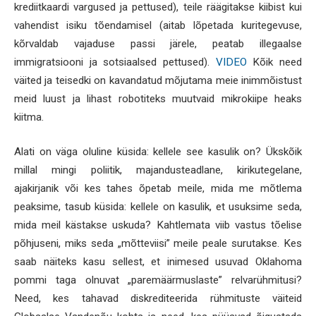
krediitkaardi vargused ja pettused), teile räägitakse kiibist kui
vahendist isiku tõendamisel (aitab lõpetada kuritegevuse,
kõrvaldab vajaduse passi järele, peatab illegaalse
immigratsiooni ja sotsiaalsed pettused).
VIDEO
Kõik need
väited ja teisedki on kavandatud mõjutama meie inimmõistust
meid luust ja lihast robotiteks muutvaid mikrokiipe heaks
kiitma.
Alati on väga oluline küsida: kellele see kasulik on? Ükskõik
millal mingi poliitik, majandusteadlane, kirikutegelane,
ajakirjanik või kes tahes õpetab meile, mida me mõtlema
peaksime, tasub küsida: kellele on kasulik, et usuksime seda,
mida meil kästakse uskuda? Kahtlemata viib vastus tõelise
põhjuseni, miks seda „mõtteviisi” meile peale surutakse. Kes
saab näiteks kasu sellest, et inimesed usuvad Oklahoma
pommi taga olnuvat „paremäärmuslaste” relvarühmitusi?
Need, kes tahavad diskrediteerida rühmituste väiteid