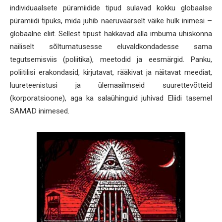
individuaalsete püramiidide tipud sulavad kokku globaalse
püramiidi tipuks, mida juhib naeruväärselt väike hulk inimesi –
globaalne eliit. Sellest tipust hakkavad alla imbuma ühiskonna
näiliselt sõltumatusesse eluvaldkondadesse sama
tegutsemisviis (poliitika), meetodid ja eesmärgid. Panku,
poliitilisi erakondasid, kirjutavat, rääkivat ja näitavat meediat,
luureteenistusi ja ülemaailmseid suurettevõtteid
(korporatsioone), aga ka salaühinguid juhivad Eliidi tasemel
SAMAD inimesed.