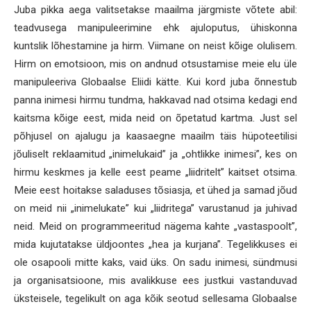
Juba pikka aega valitsetakse maailma järgmiste võtete abil:
teadvusega manipuleerimine ehk ajuloputus, ühiskonna
kuntslik lõhestamine ja hirm. Viimane on neist kõige olulisem.
Hirm on emotsioon, mis on andnud otsustamise meie elu üle
manipuleeriva Globaalse Eliidi kätte. Kui kord juba õnnestub
panna inimesi hirmu tundma, hakkavad nad otsima kedagi end
kaitsma kõige eest, mida neid on õpetatud kartma. Just sel
põhjusel on ajalugu ja kaasaegne maailm täis hüpoteetilisi
jõuliselt reklaamitud „inimelukaid” ja „ohtlikke inimesi”, kes on
hirmu keskmes ja kelle eest peame „liidritelt” kaitset otsima.
Meie eest hoitakse saladuses tõsiasja, et ühed ja samad jõud
on meid nii „inimelukate” kui „liidritega” varustanud ja juhivad
neid. Meid on programmeeritud nägema kahte „vastaspoolt”,
mida kujutatakse üldjoontes „hea ja kurjana”. Tegelikkuses ei
ole osapooli mitte kaks, vaid üks. On sadu inimesi, sündmusi
ja organisatsioone, mis avalikkuse ees justkui vastanduvad
üksteisele, tegelikult on aga kõik seotud sellesama Globaalse