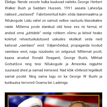
Eliidiga. Nende seoste hulka kuuluvad näiteks George Herbert
Walker Bush ja Saddam Hussein, 1991 aasata Lahesõja
näilised „vastased”. Fabritseeritud külm sõda läänemaailma ja
Nõukogude Liidu vahel on samuti sellise vastuolu klassikaline
näide. Mõlema poole elanikud olid teise ees nii hirmul, et
andsid oma „juhtidele” veelgi rohkem võimu ja kiitsid heaks
koletud relvastuskulutused uskudes ekslikult seda neid
kaitsvat „vaenlaes” eest. Väljamõeldud, propaganda loodud
vaenlase eest, nagu nüüdseks on selgunud. Mõlemat poolt,
kaasa arvatud Ronald Reaganit, George Bushi, Mihhail
Gorbatšovi ning teisi Nõukogude ja Ameerika riigijuhte
suunasid ühed ja samad inimesed. Nad kõik võitlesid tegelikult
samal poolel. Ning sama lugu on ka George W Bushi ja
kurikuulsa terroristi Osama bin Ladeniga.