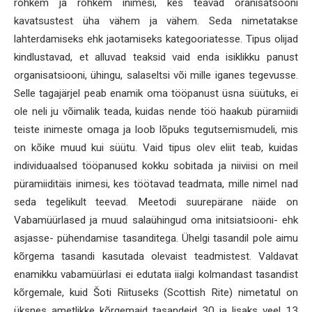
rohkem ja rohkem inimesi, kes teavad oranisatsooni
kavatsustest üha vähem ja vähem. Seda nimetatakse
lahterdamiseks ehk jaotamiseks kategooriatesse. Tipus olijad
kindlustavad, et alluvad teaksid vaid enda isiklikku panust
organisatsiooni, ühingu, salaseltsi või mille iganes tegevusse.
Selle tagajärjel peab enamik oma tööpanust üsna süütuks, ei
ole neli ju võimalik teada, kuidas nende töö haakub püramiidi
teiste inimeste omaga ja loob lõpuks tegutsemismudeli, mis
on kõike muud kui süütu. Vaid tipus olev eliit teab, kuidas
individuaalsed tööpanused kokku sobitada ja niiviisi on meil
püramiiditäis inimesi, kes töötavad teadmata, mille nimel nad
seda tegelikult teevad. Meetodi suurepärane näide on
Vabamüürlased ja muud salaühingud oma initsiatsiooni- ehk
asjasse- pühendamise tasanditega. Ühelgi tasandil pole aimu
kõrgema tasandi kasutada olevaist teadmistest. Valdavat
enamikku vabamüürlasi ei edutata iialgi kolmandast tasandist
kõrgemale, kuid Šoti Riituseks (Scottish Rite) nimetatul on
üksnes ametlikke kõrgemaid tasandeid 30 ja lisaks veel 13