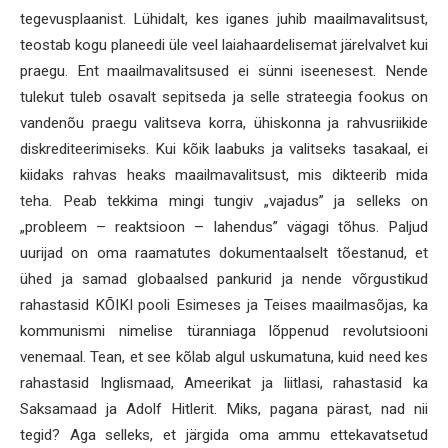
tegevusplaanist. Lühidalt, kes iganes juhib maailmavalitsust,
teostab kogu planeedi üle veel laiahaardelisemat järelvalvet kui
praegu. Ent maailmavalitsused ei sünni iseenesest. Nende
tulekut tuleb osavalt sepitseda ja selle strateegia fookus on
vandenõu praegu valitseva korra, ühiskonna ja rahvusriikide
diskrediteerimiseks. Kui kõik laabuks ja valitseks tasakaal, ei
kiidaks rahvas heaks maailmavalitsust, mis dikteerib mida
teha. Peab tekkima mingi tungiv „vajadus” ja selleks on
„probleem – reaktsioon – lahendus” vägagi tõhus. Paljud
uurijad on oma raamatutes dokumentaalselt tõestanud, et
ühed ja samad globaalsed pankurid ja nende võrgustikud
rahastasid KÕIKI pooli Esimeses ja Teises maailmasõjas, ka
kommunismi nimelise türanniaga lõppenud revolutsiooni
venemaal. Tean, et see kõlab algul uskumatuna, kuid need kes
rahastasid Inglismaad, Ameerikat ja liitlasi, rahastasid ka
Saksamaad ja Adolf Hitlerit. Miks, pagana pärast, nad nii
tegid? Aga selleks, et järgida oma ammu ettekavatsetud