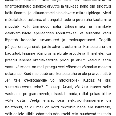
finantstehingud tehakse arvutite ja tillukese naha alla siirdatud
kõiki finants- ja isikuandmeid sisaldavate mikrokiipidega. Meid
mõjutatakse uskuma, et pangatähtede ja peenraha kaotamine
muudab kõik toimingud palju tõhusamaks ja inimlikele
eelarvamustele apelleerides rõhutatakse, et sularaha kadu
lõpetab kodanike turvamured ja maksupettused. Tegelik
põhjus on aga siiski järelevalve teostamine. Kui sularaha on
kaotatud, kingime võimu oma elu üle arvutile ja IT mehele. Kui
praegu läheme krediitkaardiga poodi ja arvuti keeldub seda
vastu võtmast, on meil praegu veel vähemat võimalus maksta
sularahas. Kuid mis saab siis, kui sularaha ei ole ja arvuti ütleb
„ei” teie krediitkaardile või mikrokiibile? Kuidas te siis
saatesisseoste teha? Ei saagi. Arvuti, või kes iganes selle
vastuseid programmeerib, otsustab, mida, millal, ja kas üldse
võite osta. Veelgi enam, osa elektroonikainsenere on
hoiatanud, et kui meil on kord mikrokiip naha alla istutatud,
võib sellele kiibile edastada sõnumeid, mis suudavad tekitada