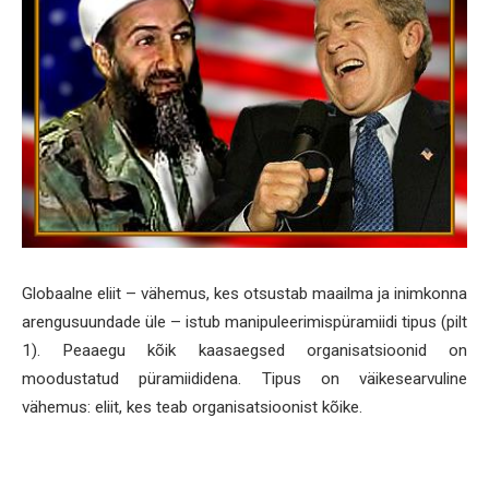
Globaalne eliit – vähemus, kes otsustab maailma ja inimkonna
arengusuundade üle – istub manipuleerimispüramiidi tipus (pilt
1). Peaaegu kõik kaasaegsed organisatsioonid on
moodustatud püramiididena. Tipus on väikesearvuline
vähemus: eliit, kes teab organisatsioonist kõike.