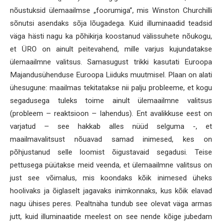
nõustuksid ülemaailmse „foorumiga”, mis Winston Churchilli
sõnutsi asendaks sõja lõugadega. Kuid illuminaadid teadsid
väga hästi nagu ka põhikirja koostanud välissuhete nõukogu,
et ÜRO on ainult peitevahend, mille varjus kujundatakse
ülemaailmne valitsus. Samasugust trikki kasutati Euroopa
Majandusühenduse Euroopa Liiduks muutmisel. Plaan on alati
ühesugune: maailmas tekitatakse nii palju probleeme, et kogu
segadusega tuleks toime ainult ülemaailmne valitsus
(probleem – reaktsioon – lahendus). Ent avalikkuse eest on
varjatud – see hakkab alles nüüd selguma -, et
maailmavalitsust nõuavad samad inimesed, kes on
põhjustanud selle loomist õigustavaid segadusi. Teise
pettusega püütakse meid veenda, et ülemaailmne valitsus on
just see võimalus, mis koondaks kõik inimesed üheks
hoolivaks ja õiglaselt jagavaks inimkonnaks, kus kõik elavad
nagu ühises peres. Pealtnäha tundub see olevat väga armas
jutt, kuid illuminaatide meelest on see nende kõige jubedam