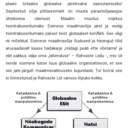
plaani totaalse globaalse järelevalve saavutamiseks!
Sepitsetud sõja põhieesmärk on muuta pärastsõjaaegse
ühiskonna olemust. Maailm muutus märksa
tsentraliseeritumaks Esimese maailmasõja järel ja veelgi
tsentraliseeritumaks pärast teist globaalset konflikti. See oligi
nii mõeldud. Esimese maailmasõja õudused ja hävingud tõid
arusaadavalt kaasa hädakarje „midagi peab ette võetama” ja
eliit pakkus välja oma „lahenduse” – Rahvaste Liidu -, mis oli
nende esimene katse luua globaalne organisatsioon, et see
siis järk-järgult maailmavalitsuseks kujundada. Tol korral see
ei õnnestunud ja Rahvaste Liit varises lõpuks kokku.