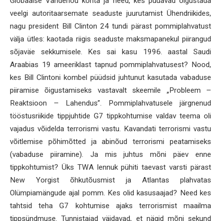
Globaalse Vandenõu kohta ja need, kes püüavad õigustada
veelgi autoritaarsemate seaduste juurutamist Ühendriikides,
nagu president Bill Clinton 24 tundi pärast pommiplahvatust
välja ütles: kaotada riigis seaduste maksmapanekul piirangud
sõjaväe sekkumisele. Kes sai kasu 1996. aastal Saudi
Araabias 19 ameeriklast tapnud pommiplahvatusest? Nood,
kes Bill Clintoni kombel püüdsid juhtunut kasutada vabaduse
piiramise õigustamiseks vastavalt skeemile „Probleem –
Reaktsioon – Lahendus”. Pommiplahvatusele järgnenud
tööstusriikide tippjuhtide G7 tippkohtumise valdav teema oli
vajadus võidelda terrorismi vastu. Kavandati terrorismi vastu
võitlemise põhimõtted ja abinõud terrorismi peatamiseks
(vabaduse piiramine). Ja mis juhtus mõni päev enne
tippkohtumist? Üks TWA lennuk pühiti taevast varsti pärast
New Yorgist õhkutõusmist ja Atlantas plahvatas
Olümpiamängude ajal pomm. Kes olid kasusaajad? Need kes
tahtsid teha G7 kohtumise ajaks terrorismist maailma
tippsündmuse. Tunnistajad väidavad, et nägid mõni sekund