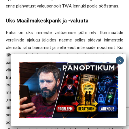
enne plahvatust valgusenoolt TWA lennuki poole sööstmas.
Üks Maailmakeskpank ja -valuuta
Raha on üks inimeste valitsemise põhi relv. Illuminaatide
vereliinide ajalugu jälgides näeme selles pidevat inimestele
olematu raha laenamist ja selle eest intresside nõudmist. Kui
lähete panka ja laenate sealt raha, siis ei trükita ainsatki uut
pangatähte ega vermita ühtki münti, ainsatki untsi
väärismetalli ei nihutata tolli võrragi. Teie nimele lihtsalt
trükitakse summa, mida ollakse nõus teile „laenama”. Nad on
loonud „raha” mitte millestki ning see ei läinud neile midagi
maksma. Ent samast hetkest hakkate maksma intresse selle
„raha” eest, mida pole kunagi olnud ega tule ka tulevikus. Seda
nimetatakse „krediidiks”. Illuminaadid, seesama jõud, mis lõi
pangandussüsteemi ja kontrollib kõiki panku, kujundas ka
poliitikasüsteemi ja hoiab kõiki peamisi valitsusi lõas. See on