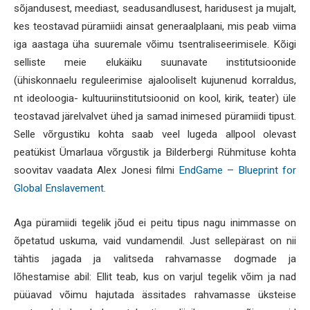
sõjandusest, meediast, seadusandlusest, haridusest ja mujalt,
kes teostavad püramiidi ainsat generaalplaani, mis peab viima
iga aastaga üha suuremale võimu tsentraliseerimisele. Kõigi
selliste meie elukäiku suunavate institutsioonide
(ühiskonnaelu reguleerimise ajalooliselt kujunenud korraldus,
nt ideoloogia- kultuuriinstitutsioonid on kool, kirik, teater) üle
teostavad järelvalvet ühed ja samad inimesed püramiidi tipust.
Selle võrgustiku kohta saab veel lugeda allpool olevast
peatükist Ümarlaua võrgustik ja Bilderbergi Rühmituse kohta
soovitav vaadata Alex Jonesi filmi
EndGame – Blueprint for
Global Enslavement
.
Aga püramiidi tegelik jõud ei peitu tipus nagu inimmasse on
õpetatud uskuma, vaid vundamendil. Just sellepärast on nii
tähtis jagada ja valitseda rahvamasse dogmade ja
lõhestamise abil: Ellit teab, kus on varjul tegelik võim ja nad
püüavad võimu hajutada ässitades rahvamasse üksteise