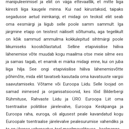
manipuleerimisel ja eliit on väga ettevaatlik, et mitte liiga
kiiresti liiga kaugele minna. Kui nad kiirustaksid, taipaks
segadusse aetud inimkarigi, et midagi on teoksil. eliit seab
oma eesmärgi ja liigub selle poole samm sammult. Iga
järgmine etapp on teistest näiliselt sõltumatu, aga tegelikult
on kõik sammud ammuilma kokkulepitud sihtmärgi poole
liikumiseks kooskõlastatud. Selline etapiviisilise hiiliva
lähenemise võte muudab kogu maailma otse meie silme ees
ja samas tagab, et enamik ei märka midagi enne, kui on juba
liiga hilja. See ongi etapiviisilise hiiliva lähenemisvõtte
põhimõte, mida eliit tavatseb kasutada oma kavatsuste vargsi
saavutamiseks. Võtame või Euroopa Liidu. Selle loojad on
samad inimesed ja organisatsioonid, kes lõid Bilderbergi
Rühmituse, Rahvaste Liidu ja ÜRO. Euroopa Liit oma
tsentraalse poliitilise järelevalve, Euroopa Keskpanga ja
Euroopa raha, euroga, oli algusest peale kavandatud kogu
Euroopale tsentraalse järelevalve pealesurumise vahendiks ja