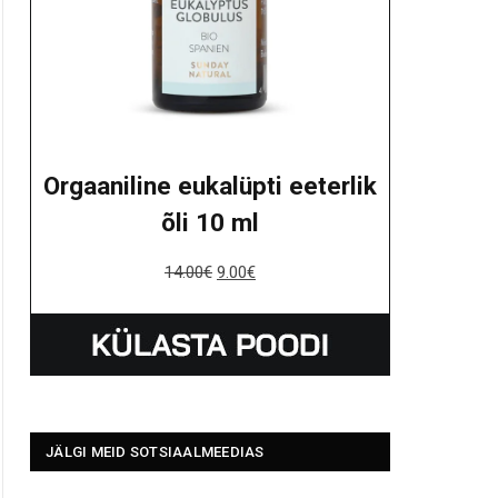
Orgaaniline eukalüpti eeterlik
õli 10 ml
14.00
€
9.00
€
JÄLGI MEID SOTSIAALMEEDIAS