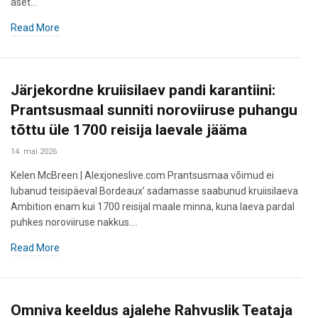
aset…
Read More
Järjekordne kruiisilaev pandi karantiini:
Prantsusmaal sunniti noroviiruse puhangu
tõttu üle 1700 reisija laevale jääma
14. mai 2026
Kelen McBreen | Alexjoneslive.com Prantsusmaa võimud ei
lubanud teisipäeval Bordeaux’ sadamasse saabunud kruiisilaeva
Ambition enam kui 1700 reisijal maale minna, kuna laeva pardal
puhkes noroviiruse nakkus.…
Read More
Omniva keeldus ajalehe Rahvuslik Teataja