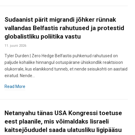
Sudaanist pärit migrandi jõhker rünnak
vallandas Belfastis rahutused ja protestid
globalistliku poliitika vastu
11. juuni 2026
Tyler Durden | Zero Hedge Belfastis puhkenud rahutused on
paljude kohalike hinnangul ootuspärane ühiskondlik reaktsioon
olukorrale, kus elanikkond tunneb, et nende seisukohti on aastaid
eiratud. Nende…
Read More
Netanyahu tänas USA Kongressi toetuse
eest plaanile, mis võimaldaks Iisraeli
kaitsejõududel saada ulatusliku ligipääsu