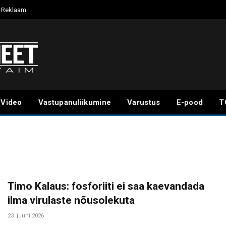
Reklaam
Video
Vastupanuliikumine
Varustus
E-pood
T
Timo Kalaus: fosforiiti ei saa kaevandada
ilma virulaste nõusolekuta
23. juuni 2026