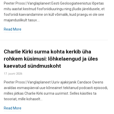
Peeter Proos | Vanglaplaneet Eesti Geoloogiateenistus lõpetas
mitu aastat kestnud fosforiidiuuringu ning jõudis järeldusele, et
fosforiidi kaevandamine on küll võimalik, kuid praegu ei ole see
majanduslikult tasuv.…
Read More
Charlie Kirki surma kohta kerkib üha
rohkem küsimusi: lõhkelaengud ja üles
kaevatud sündmuskoht
17. juuni 2026
Peeter Proos | Vanglaplaneet Uuriv ajakirjanik Candace Owens
avaldas esmaspäeval uue kõneainet tekitanud podcasti episoodi,
milles jätkas Charlie Kirki surma uurimist. Selles käsitles ta
teooriat, mille kohaselt…
Read More