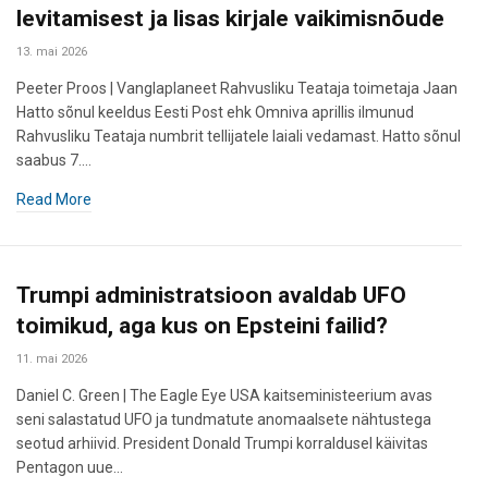
levitamisest ja lisas kirjale vaikimisnõude
13. mai 2026
Peeter Proos | Vanglaplaneet Rahvusliku Teataja toimetaja Jaan
Hatto sõnul keeldus Eesti Post ehk Omniva aprillis ilmunud
Rahvusliku Teataja numbrit tellijatele laiali vedamast. Hatto sõnul
saabus 7.…
Read More
Trumpi administratsioon avaldab UFO
toimikud, aga kus on Epsteini failid?
11. mai 2026
Daniel C. Green | The Eagle Eye USA kaitseministeerium avas
seni salastatud UFO ja tundmatute anomaalsete nähtustega
seotud arhiivid. President Donald Trumpi korraldusel käivitas
Pentagon uue…