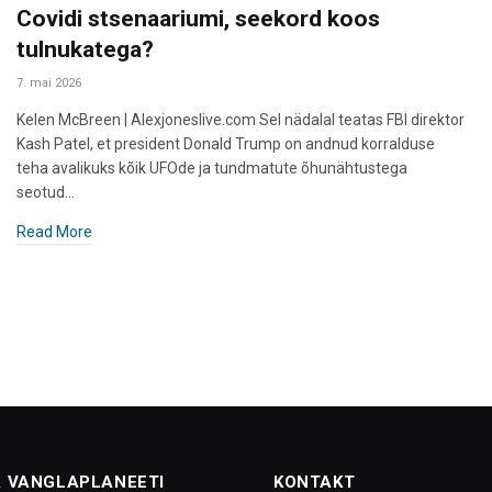
Covidi stsenaariumi, seekord koos
tulnukatega?
7. mai 2026
Kelen McBreen | Alexjoneslive.com Sel nädalal teatas FBI direktor
Kash Patel, et president Donald Trump on andnud korralduse
teha avalikuks kõik UFOde ja tundmatute õhunähtustega
seotud…
Read More
 VANGLAPLANEETI
KONTAKT