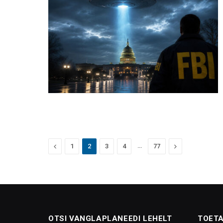
Previous
…
Next
1
2
3
4
77
OTSI VANGLAPLANEEDI LEHELT
TOETA