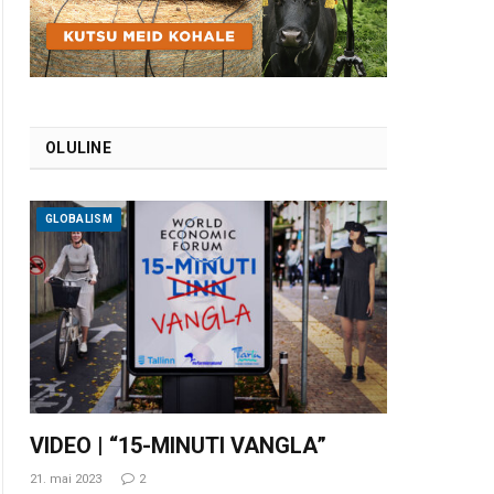
OLULINE
GLOBALISM
VIDEO | “15-MINUTI VANGLA”
21. mai 2023
2