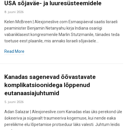
USA sõjaväe- ja luuresüsteemidele
8. juuni 2026
Kelen McBreen | Alexjoneslive.com Esmaspäeval saatis Iisraeli
peaminister Benjamin Netanyahu kirja Indiana osariigi
vabariiklasest kongresmenile Marlin Stutzmanile, tänades teda
toetuse eest plaanile, mis annaks Iisraeli sõjaväele…
Read More
Kanadas sagenevad õõvastavate
komplikatsioonidega lõppenud
eutanaasiajuhtumid
5. juuni 2026
Adan Salazar | Alexjoneslive.com Kanadas elas üks perekond üle
šokeeriva ja sügavalt traumeeriva kogemuse, kui nende eaka
pereliikme elu lõpetamise protseduur läks valesti. Juhtum leidis