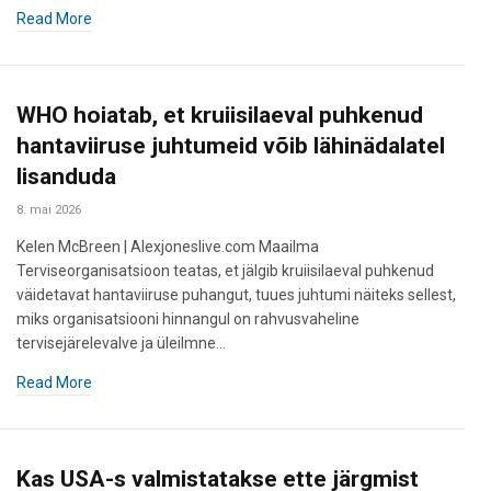
Read More
WHO hoiatab, et kruiisilaeval puhkenud
hantaviiruse juhtumeid võib lähinädalatel
lisanduda
8. mai 2026
Kelen McBreen | Alexjoneslive.com Maailma
Terviseorganisatsioon teatas, et jälgib kruiisilaeval puhkenud
väidetavat hantaviiruse puhangut, tuues juhtumi näiteks sellest,
miks organisatsiooni hinnangul on rahvusvaheline
tervisejärelevalve ja üleilmne…
Read More
Kas USA-s valmistatakse ette järgmist