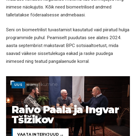
inimese näokujutis. Kõik need biomeetrilised andmed
talletatakse föderaalsesse andmebaasi.
Seni on biomeetrilist tuvastamist kasutatud vaid piiratud hulga
programmide puhul. Peamiselt puudutas see alates 2024.
aasta septembrist makstavat BPC sotsiaaltoetust, mida
saavad väikese sissetulekuga eakad ja raske puudega
inimesed ning teatud pangalaenude korral.
UUS
Raivo Paala ja Ingvar
Tšižikov
VAATA INTERVJUUD