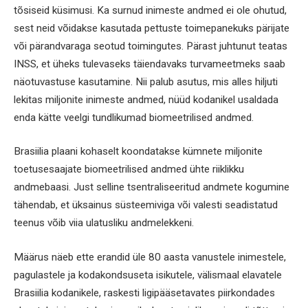
tõsiseid küsimusi. Ka surnud inimeste andmed ei ole ohutud,
sest neid võidakse kasutada pettuste toimepanekuks pärijate
või pärandvaraga seotud toimingutes. Pärast juhtunut teatas
INSS, et üheks tulevaseks täiendavaks turvameetmeks saab
näotuvastuse kasutamine. Nii palub asutus, mis alles hiljuti
lekitas miljonite inimeste andmed, nüüd kodanikel usaldada
enda kätte veelgi tundlikumad biomeetrilised andmed.
Brasiilia plaani kohaselt koondatakse kümnete miljonite
toetusesaajate biomeetrilised andmed ühte riiklikku
andmebaasi. Just selline tsentraliseeritud andmete kogumine
tähendab, et üksainus süsteemiviga või valesti seadistatud
teenus võib viia ulatusliku andmelekkeni.
Määrus näeb ette erandid üle 80 aasta vanustele inimestele,
pagulastele ja kodakondsuseta isikutele, välismaal elavatele
Brasiilia kodanikele, raskesti ligipääsetavates piirkondades