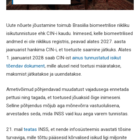
Uute nõuete jõustamine toimub Brasiilia biomeetrilise riikliku
isikutunnistuse ehk CIN-i kaudu. Inimesed, kelle biomeetrilised
andmed ei ole riiklikus registris, peavad alates 2027. aasta
jaanuarist hankima CIN-i, et toetuste saamine jätkuks. Alates
1. jaanuarist 2028 saab CIN-ist
ainus tunnustatud isikut
tõendav dokument
, mille alusel neid toetusi määratakse,
maksmist jätkatakse ja uuendatakse.
Ametivõimud põhjendavad muudatust vajadusega ennetada
pettusi ning tagada, et toetused jõuaksid õige inimeseni.
Selline põhjendus mõjub aga mõnevõrra vastuolulisena,
arvestades seda, mida INSS vaid kuu aega varem tunnistas.
21. mail
teatas
INSS, et nende infosüsteemis avastati tõsine
turvaviga, mille tõttu pääsesid kõrvalised isikud ligi miljonite