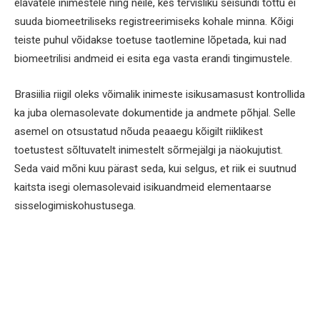
elavatele inimestele ning neile, kes tervisliku seisundi tõttu ei
suuda biomeetriliseks registreerimiseks kohale minna. Kõigi
teiste puhul võidakse toetuse taotlemine lõpetada, kui nad
biomeetrilisi andmeid ei esita ega vasta erandi tingimustele.
Brasiilia riigil oleks võimalik inimeste isikusamasust kontrollida
ka juba olemasolevate dokumentide ja andmete põhjal. Selle
asemel on otsustatud nõuda peaaegu kõigilt riiklikest
toetustest sõltuvatelt inimestelt sõrmejälgi ja näokujutist.
Seda vaid mõni kuu pärast seda, kui selgus, et riik ei suutnud
kaitsta isegi olemasolevaid isikuandmeid elementaarse
sisselogimiskohustusega.