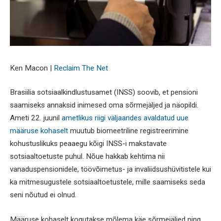
Ken Macon |
Reclaim The Net
Brasiilia sotsiaalkindlustusamet (INSS) soovib, et pensioni
saamiseks annaksid inimesed oma sõrmejäljed ja näopildi.
Ameti 22. juunil
ametlikus riigi väljaandes avaldatud uue
määruse kohaselt
muutub biomeetriline registreerimine
kohustuslikuks peaaegu kõigi INSS-i makstavate
sotsiaaltoetuste puhul. Nõue hakkab kehtima nii
vanaduspensionidele, töövõimetus- ja invaliidsushüvitistele kui
ka mitmesugustele sotsiaaltoetustele, mille saamiseks seda
seni nõutud ei olnud.
Määruse kohaselt kogutakse mõlema käe sõrmejäljed ning