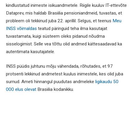
kindlustatud inimeste isikuandmetele. Riigile kuuluv IT-ettevõte
Dataprev, mis haldab Brasiilia pensioniandmeid, tuvastas, et
probleem oli tekkinud juba 22. aprillil. Selgus, et teenus
Meu
INSS võimaldas
teatud päringuid teha ilma kasutajat
tuvastamata, kuigi süsteem oleks pidanud nõudma
sisselogimist. Selle vea tõttu olid andmed kättesaadavad ka
autentimata kasutajatele.
INSS püüdis juhtunu mõju vähendada, rõhutades, et 97
protsenti lekkinud andmetest kuulus inimestele, kes olid juba
surnud. Ameti hinnangul puudutas andmeleke
ligikaudu 50
000 elus olevat
Brasiilia kodanikku.