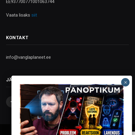
EE937700771001063744
Vaata lisaks
siit
KONTAKT
info@vanglaplaneet.ee
JÄLGI SOTSIAALMEEDIAS
Facebook
X
Instagram
YouTube
Telegram
(Twitter)