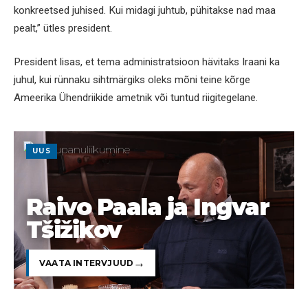
konkreetsed juhised. Kui midagi juhtub, pühitakse nad maa
pealt,” ütles president.
President lisas, et tema administratsioon hävitaks Iraani ka
juhul, kui rünnaku sihtmärgiks oleks mõni teine kõrge
Ameerika Ühendriikide ametnik või tuntud riigitegelane.
UUS
Raivo Paala ja Ingvar
Tšižikov
VAATA INTERVJUUD