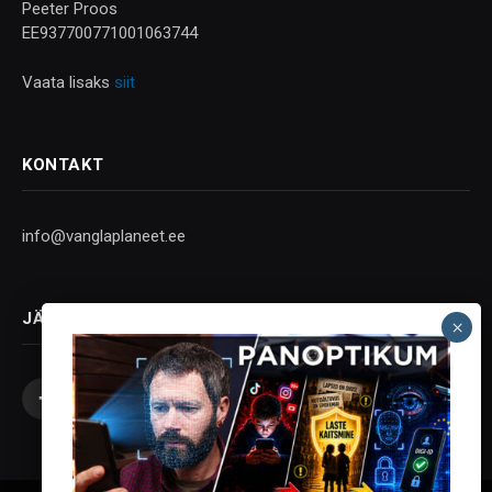
Peeter Proos
EE937700771001063744
Vaata lisaks
siit
KONTAKT
info@vanglaplaneet.ee
JÄLGI SOTSIAALMEEDIAS
Facebook
X
Instagram
YouTube
Telegram
(Twitter)