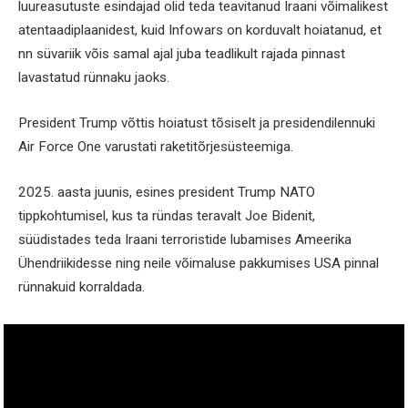
luureasutuste esindajad olid teda teavitanud Iraani võimalikest
atentaadiplaanidest, kuid Infowars on korduvalt hoiatanud, et
nn süvariik võis samal ajal juba teadlikult rajada pinnast
lavastatud rünnaku jaoks.
President Trump võttis hoiatust tõsiselt ja presidendilennuki
Air Force One varustati raketitõrjesüsteemiga.
2025. aasta juunis, esines president Trump NATO
tippkohtumisel, kus ta ründas teravalt Joe Bidenit,
süüdistades teda Iraani terroristide lubamises Ameerika
Ühendriikidesse ning neile võimaluse pakkumises USA pinnal
rünnakuid korraldada.