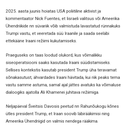
2025. aasta juunis hoiatas USA poliitiline aktivist ja
kommentaator Nick Fuentes, et Iisraeli valitsus või Ameerika
Ühendriikide nn süvariik võib valmistuda lavastatud rünnakuks
Trumpi vastu, et veeretada süü Iraanile ja saada seeläbi
ettekääne Iraani režiimi kukutamiseks.
Praeguseks on taas loodud olukord, kus võimalikku
siseoperatsiooni saaks kasutada Iraani süüdistamiseks.
Sellises kontekstis kasutab president Trump üha teravamat
sõnakasutust, ähvardades Iraani hävitada, kui riik peaks tema
vastu samme astuma, samal ajal jättes avatuks ka võimaluse
dialoogiks ajatolla Ali Khamenei juhitava režiimiga.
Neljapäeval Šveitsis Davosis peetud nn Rahunõukogu kõnes
ütles president Trump, et Iraan soovib läbirääkimisi ning
Ameerika Ühendriigid on valmis nendega rääkima.