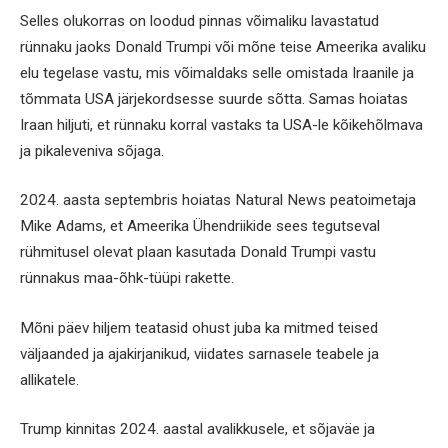
Selles olukorras on loodud pinnas võimaliku lavastatud
rünnaku jaoks Donald Trumpi või mõne teise Ameerika avaliku
elu tegelase vastu, mis võimaldaks selle omistada Iraanile ja
tõmmata USA järjekordsesse suurde sõtta. Samas hoiatas
Iraan hiljuti, et rünnaku korral vastaks ta USA-le kõikehõlmava
ja pikaleveniva sõjaga.
2024. aasta septembris hoiatas Natural News peatoimetaja
Mike Adams, et Ameerika Ühendriikide sees tegutseval
rühmitusel olevat plaan kasutada Donald Trumpi vastu
rünnakus maa-õhk-tüüpi rakette.
Mõni päev hiljem teatasid ohust juba ka mitmed teised
väljaanded ja ajakirjanikud, viidates sarnasele teabele ja
allikatele.
Trump kinnitas 2024. aastal avalikkusele, et sõjaväe ja