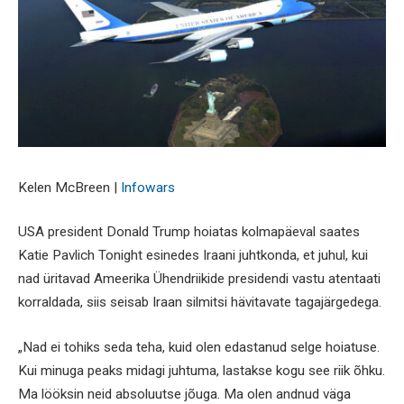
Kelen McBreen |
Infowars
USA president Donald Trump hoiatas kolmapäeval saates
Katie Pavlich Tonight esinedes Iraani juhtkonda, et juhul, kui
nad üritavad Ameerika Ühendriikide presidendi vastu atentaati
korraldada, siis seisab Iraan silmitsi hävitavate tagajärgedega.
„Nad ei tohiks seda teha, kuid olen edastanud selge hoiatuse.
Kui minuga peaks midagi juhtuma, lastakse kogu see riik õhku.
Ma lööksin neid absoluutse jõuga. Ma olen andnud väga