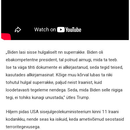
„Biden lasi sisse hulgaliselt nn superrakke. Biden oli
ebakompetentne president, tal polnud aimugi, mida ta teeb.
Ise ta väga tihti dokumente ei allkirjastanud, seda tegid teised,
kasutades allkirjamasinat. Kõige muu kõrval lubas ta riiki
tohutul hulgal superrakke, paljud neist Iraanist, kuid
loodetavasti tegeleme nendega. Seda, mida Biden selle riigiga
tegi, ei tohiks kunagi unustada,” ütles Trump.
Hiljem pidas USA sisejulgeolekuministeerium kinni 11 Iraani
kodanikku, nende seas ka isikuid, keda ametivõimud seostasid
terroritegevusega.