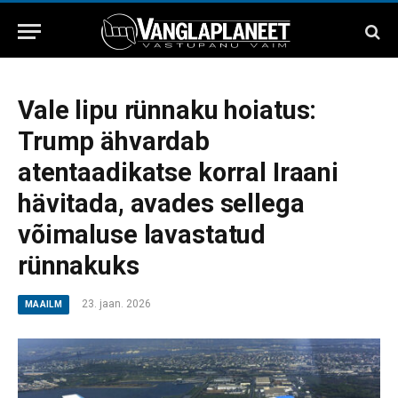
Vale lipu rünnaku hoiatus:
Trump ähvardab
atentaadikatse korral Iraani
hävitada, avades sellega
võimaluse lavastatud
rünnakuks
23. jaan. 2026
MAAILM