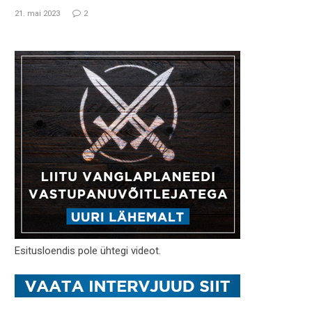
21. mai 2023
2
Esitusloendis pole ühtegi videot.