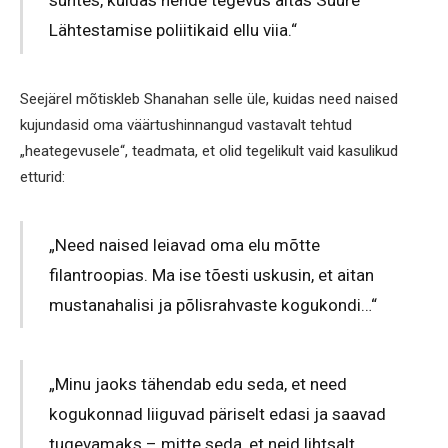
suhtes, kuidas nende tegevus aitas Suure
Lähtestamise poliitikaid ellu viia.“
Seejärel mõtiskleb Shanahan selle üle, kuidas need naised
kujundasid oma väärtushinnangud vastavalt tehtud
„heategevusele“, teadmata, et olid tegelikult vaid kasulikud
etturid:
„Need naised leiavad oma elu mõtte
filantroopias. Ma ise tõesti uskusin, et aitan
mustanahalisi ja põlisrahvaste kogukondi…“
„Minu jaoks tähendab edu seda, et need
kogukonnad liiguvad päriselt edasi ja saavad
tugevamaks – mitte seda, et neid lihtsalt