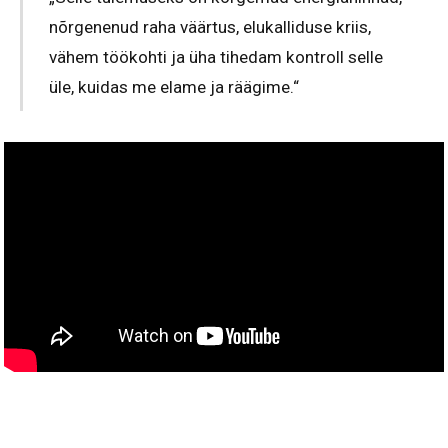
nõrgenenud raha väärtus, elukalliduse kriis,
vähem töökohti ja üha tihedam kontroll selle
üle, kuidas me elame ja räägime.“