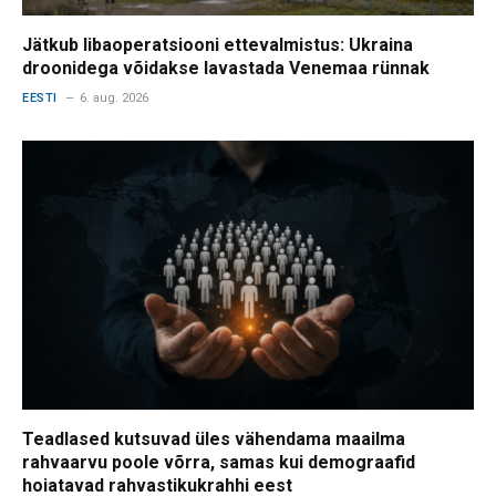
Jätkub libaoperatsiooni ettevalmistus: Ukraina
droonidega võidakse lavastada Venemaa rünnak
EESTI
6. aug. 2026
Teadlased kutsuvad üles vähendama maailma
rahvaarvu poole võrra, samas kui demograafid
hoiatavad rahvastikukrahhi eest