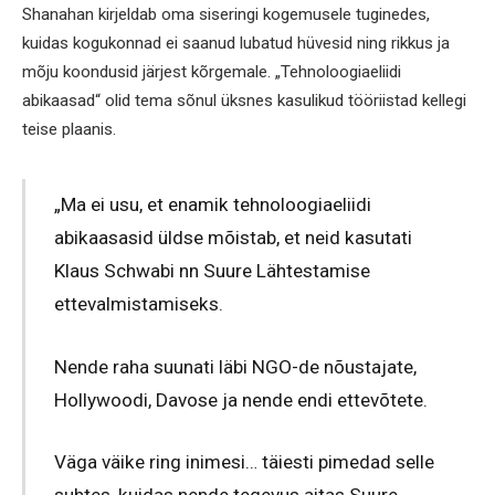
Shanahan kirjeldab oma siseringi kogemusele tuginedes,
kuidas kogukonnad ei saanud lubatud hüvesid ning rikkus ja
mõju koondusid järjest kõrgemale. „Tehnoloogiaeliidi
abikaasad“ olid tema sõnul üksnes kasulikud tööriistad kellegi
teise plaanis.
„Ma ei usu, et enamik tehnoloogiaeliidi
abikaasasid üldse mõistab, et neid kasutati
Klaus Schwabi nn Suure Lähtestamise
ettevalmistamiseks.
Nende raha suunati läbi NGO-de nõustajate,
Hollywoodi, Davose ja nende endi ettevõtete.
Väga väike ring inimesi… täiesti pimedad selle