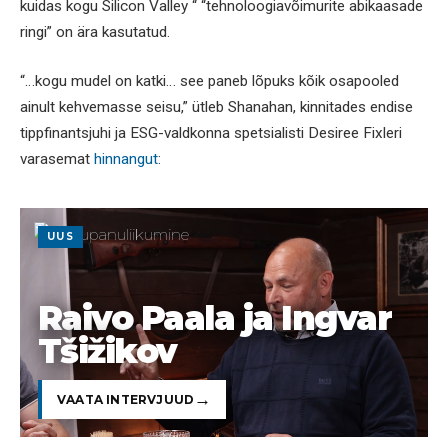
kuidas kogu Silicon Valley “ “tehnoloogiavõimurite abikaasade
ringi” on ära kasutatud.
“…kogu mudel on katki… see paneb lõpuks kõik osapooled
ainult kehvemasse seisu,” ütleb Shanahan, kinnitades endise
tippfinantsjuhi ja ESG-valdkonna spetsialisti Desiree Fixleri
varasemat
hinnangut
:
UUS
Raivo Paala ja Ingvar
Tšižikov
VAATA INTERVJUUD