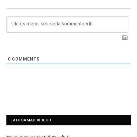
0
COMMENTS
TÄHTSAMAD VIDEOD
Esitusloendis pole ühtegi videot.