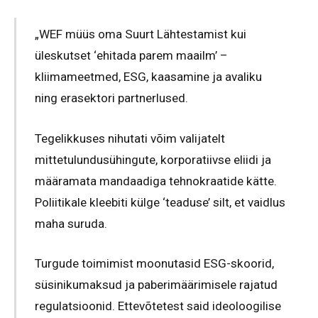
„WEF müüs oma Suurt Lähtestamist kui
üleskutset ‘ehitada parem maailm’ –
kliimameetmed, ESG, kaasamine ja avaliku
ning erasektori partnerlused.
Tegelikkuses nihutati võim valijatelt
mittetulundusühingute, korporatiivse eliidi ja
määramata mandaadiga tehnokraatide kätte.
Poliitikale kleebiti külge ‘teaduse’ silt, et vaidlus
maha suruda.
Turgude toimimist moonutasid ESG-skoorid,
süsinikumaksud ja paberimäärimisele rajatud
regulatsioonid. Ettevõtetest said ideoloogilise