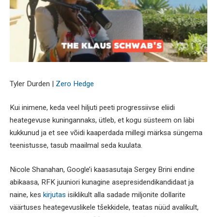
Tyler Durden |
Zero Hedge
Kui inimene, keda veel hiljuti peeti progressiivse eliidi
heategevuse kuningannaks, ütleb, et kogu süsteem on läbi
kukkunud ja et see võidi kaaperdada millegi märksa süngema
teenistusse, tasub maailmal seda kuulata.
Nicole Shanahan, Google’i kaasasutaja Sergey Brini endine
abikaasa, RFK juuniori kunagine asepresidendikandidaat ja
naine, kes
kirjutas
isiklikult alla sadade miljonite dollarite
väärtuses heategevuslikele tšekkidele, teatas nüüd avalikult,