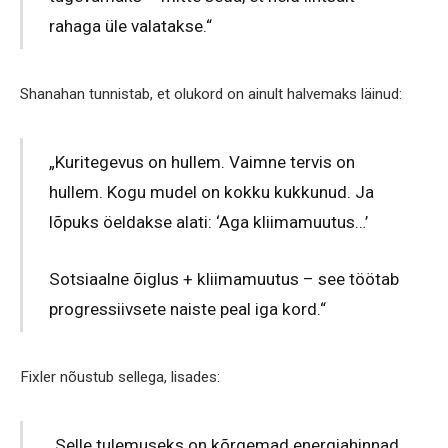
rahaga üle valatakse.“
Shanahan tunnistab, et olukord on ainult halvemaks läinud:
„Kuritegevus on hullem. Vaimne tervis on
hullem. Kogu mudel on kokku kukkunud. Ja
lõpuks öeldakse alati: ‘Aga kliimamuutus…’
Sotsiaalne õiglus + kliimamuutus – see töötab
progressiivsete naiste peal iga kord.“
Fixler nõustub sellega, lisades:
„Selle tulemuseks on kõrgemad energiahinnad,