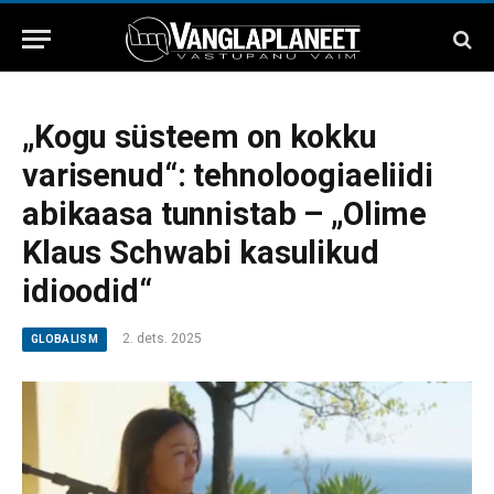
„Kogu süsteem on kokku
varisenud“: tehnoloogiaeliidi
abikaasa tunnistab – „Olime
Klaus Schwabi kasulikud
idioodid“
2. dets. 2025
GLOBALISM