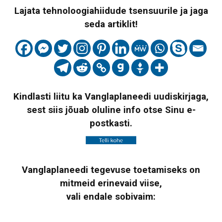
Lajata tehnoloogiahiidude tsensuurile ja jaga
seda artiklit!
Kindlasti liitu ka Vanglaplaneedi uudiskirjaga,
sest siis jõuab oluline info otse Sinu e-
postkasti.
Vanglaplaneedi tegevuse toetamiseks on
mitmeid erinevaid viise,
vali endale sobivaim: