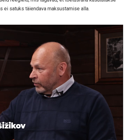
us ei satuks täiendava maksustamise alla.
šižikov