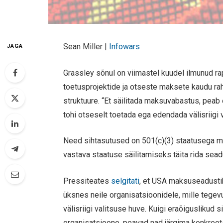
Sean Miller |
Infowars
JAGA
Grassley sõnul on viimastel kuudel ilmunud rap
toetusprojektide ja otseste maksete kaudu ra
struktuure. “Et säilitada maksuvabastus, peab
tohi otseselt toetada ega edendada välisriigi v
Need sihtasutused on 501(c)(3) staatusega ma
vastava staatuse säilitamiseks täita rida sea
Pressiteates
selgitati
, et USA maksuseadusti
üksnes neile organisatsioonidele, mille tege
välisriigi valitsuse huve. Kuigi eraõiguslikud
organisatsioone, peavad nad järgima konkreet