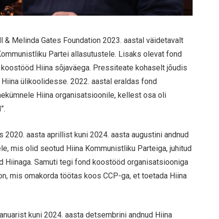
ll & Melinda Gates Foundation 2023. aastal väidetavalt
 Kommunistliku Partei allasutustele. Lisaks olevat fond
eb koostööd Hiina sõjaväega. Pressiteate kohaselt jõudis
sse Hiina ülikoolidesse. 2022. aastal eraldas fond
ahekümnele Hiina organisatsioonile, kellest osa oli
”.
 2020. aasta aprillist kuni 2024. aasta augustini andnud
dele, mis olid seotud Hiina Kommunistliku Parteiga, juhitud
ööd Hiinaga. Samuti tegi fond koostööd organisatsiooniga
on, mis omakorda töötas koos CCP-ga, et toetada Hiina
anuarist kuni 2024. aasta detsembrini andnud Hiina