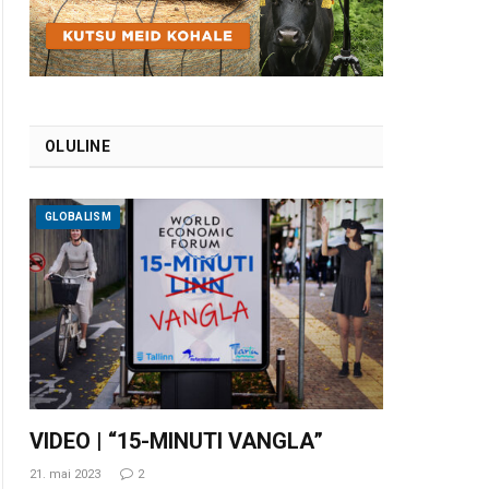
OLULINE
GLOBALISM
VIDEO | “15-MINUTI VANGLA”
21. mai 2023
2