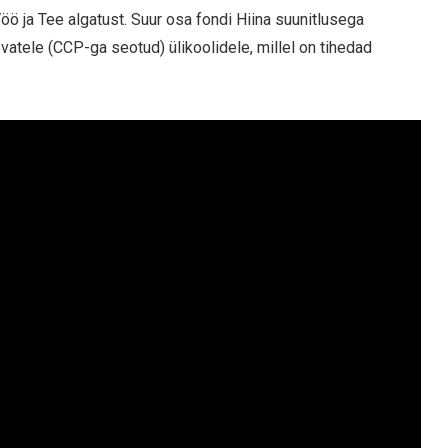
a Vöö ja Tee algatust. Suur osa fondi Hiina suunitlusega
olevatele (CCP-ga seotud) ülikoolidele, millel on tihedad