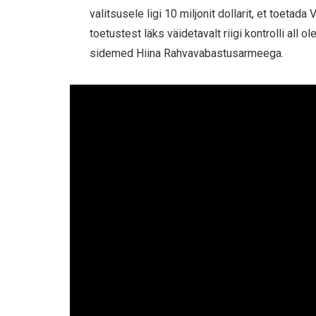
valitsusele ligi 10 miljonit dollarit, et toetad
toetustest läks väidetavalt riigi kontrolli all 
sidemed Hiina Rahvavabastusarmeega.