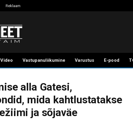
Reklaam
Video
Vastupanuliikumine
Varustus
E-pood
T
ise alla Gatesi,
fondid, mida kahtlustatakse
ežiimi ja sõjaväe