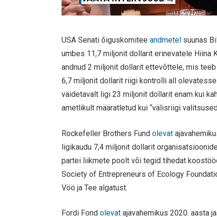
USA Senati õiguskomitee
andmetel
suunas Bi
umbes 11,7 miljonit dollarit erinevatele Hiina
andnud 2 miljonit dollarit ettevõttele, mis te
6,7 miljonit dollarit riigi kontrolli all olevate
väidetavalt ligi 23 miljonit dollarit enam kui k
ametlikult määratletud kui “välisriigi valitsused
Rockefeller Brothers Fund
olevat
ajavahemikus
ligikaudu 7,4 miljonit dollarit organisatsiooni
partei liikmete poolt või tegid tihedat koost
Society of Entrepreneurs of Ecology Foundati
Vöö ja Tee algatust.
Fordi Fond
olevat
ajavahemikus 2020. aasta ja