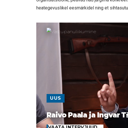
heategevuslikel eesmärkidel ning et sihtasut
UUS
Raivo Paala ja Ingvar T
VAATA INTERVJUUD