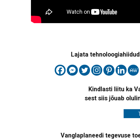
Lajata tehnoloogiahiidude
Kindlasti liitu ka 
sest siis jõuab oluli
Vanglaplaneedi tegevuse toe