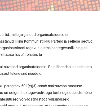
ortid, mille järgi need organisatsioonid on
hastanud Hiina Kommunistlikku Parteid ja sellega seotud
 organisatsiooni tegevus olema heategevuslik ning ei
alitsuse huve,” rõhutas ta.
ksuvabad organisatsioonid. See tähendab, et neil tuleb
dusest tulenevaid nõudeid.
ku paragrahv 501(c)(3) annab maksuvaba staatuse
vus on selgelt heategevuslik ega toeta ega edenda mõne
 sihtasutused võivad rahastada välismaiseid
seid reegleid, mis tagavad, et toetusraha kasutatakse