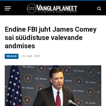
Endine FBI juht James Comey
sai süüdistuse valevande
andmises
26. sept. 2025
MAAILM