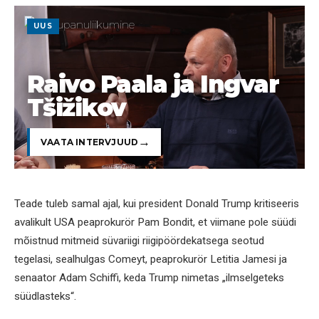
UUS
Raivo Paala ja Ingvar
Tšižikov
VAATA INTERVJUUD
Teade tuleb samal ajal, kui president Donald Trump kritiseeris
avalikult USA peaprokurör Pam Bondit, et viimane pole süüdi
mõistnud mitmeid süvariigi riigipöördekatsega seotud
tegelasi, sealhulgas Comeyt, peaprokurör Letitia Jamesi ja
senaator Adam Schiffi, keda Trump nimetas „ilmselgeteks
süüdlasteks“.