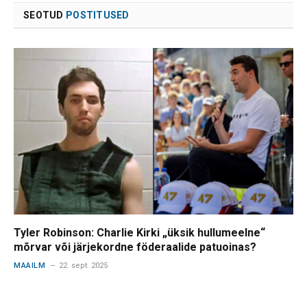
SEOTUD
POSTITUSED
Tyler Robinson: Charlie Kirki „üksik hullumeelne“
mõrvar või järjekordne föderaalide patuoinas?
MAAILM
22. sept. 2025