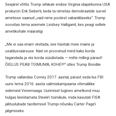
Seejärel võttis Trump sihikule endise Virginia idapiirkonna USA
prokuröri Erik Sieberti, keda ta nimetas demokraatide survel
ametisse saanud „vaid nime poolest vabariiklaseks“. Trump
soovitas tema asemele Lindsey Halliganit, kes peagi sellele
ametikohale määratigi.
„Me ei saa enam viivitada, see hävitab meie maine ja
usaldusväärsuse. Nad on proovinud mind kaks korda
tagandada ja viis korda süüdistada — mitte millegi pärast!
ÕIGLUS PEAB TOIMUMA, KOHE!!!“ ütles Trump Bondile.
Trump vallandas Comey 2017. aastal, pärast seda kui FBI
uuris tema 2016. aasta valimiskampaania võimalikke
sidemeid Venemaaga. Uurimisel tugines ametkond muu
hulgas kinnitamata Steele’i toimikule, mida kasutati FISA
jälituslubade taotlemisel Trumpi nõuniku Carter Page’i
jälgimiseks.