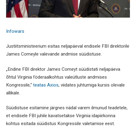
Infowars
Justiitsministeerium esitas neljapäeval endisele FBI direktorile
James Comeyle valevande andmise süüdistuse.
„Endine FBI direktor James Comeyt süüdistati neljapäeva
õhtul Virginia föderaalkohtus valeütluste andmises
Kongressile,“
teatas Axios
, viidates juhtumiga kursis olevale
allikale.
Süüdistuse esitamine järgnes nädal varem ilmunud teadetele,
et endisele FBI juhile kavatsetakse Virginia idapiirkonna
kohtus esitada süüdistus Kongressile valetamise eest.