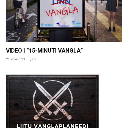
VIDEO | “15-MINUTI VANGLA”
21. mai 2023
2