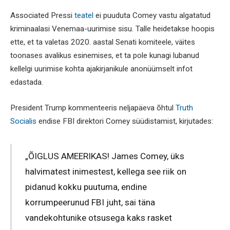
Associated Pressi
teatel
ei puuduta Comey vastu algatatud
kriminaalasi Venemaa-uurimise sisu. Talle heidetakse hoopis
ette, et ta valetas 2020. aastal Senati komiteele, väites
toonases avalikus esinemises, et ta pole kunagi lubanud
kellelgi uurimise kohta ajakirjanikule anonüümselt infot
edastada.
President Trump kommenteeris neljapäeva õhtul
Truth
Socialis
endise FBI direktori Comey süüdistamist, kirjutades:
„ÕIGLUS AMEERIKAS! James Comey, üks
halvimatest inimestest, kellega see riik on
pidanud kokku puutuma, endine
korrumpeerunud FBI juht, sai täna
vandekohtunike otsusega kaks rasket