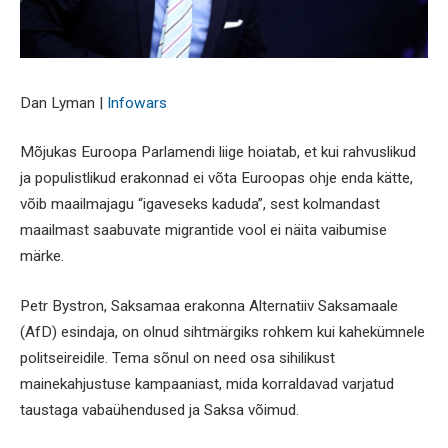
Dan Lyman |
Infowars
Mõjukas Euroopa Parlamendi liige hoiatab, et kui rahvuslikud
ja populistlikud erakonnad ei võta Euroopas ohje enda kätte,
võib maailmajagu “igaveseks kaduda”, sest kolmandast
maailmast saabuvate migrantide vool ei näita vaibumise
märke.
Petr Bystron, Saksamaa erakonna Alternatiiv Saksamaale
(AfD) esindaja, on olnud sihtmärgiks rohkem kui kahekümnele
politseireidile. Tema sõnul on need osa sihilikust
mainekahjustuse kampaaniast, mida korraldavad varjatud
taustaga vabaühendused ja Saksa võimud.