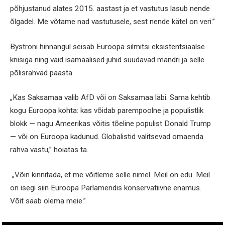
põhjustanud alates 2015. aastast ja et vastutus lasub nende
õlgadel. Me võtame nad vastutusele, sest nende kätel on veri.”
Bystroni hinnangul seisab Euroopa silmitsi eksistentsiaalse
kriisiga ning vaid isamaalised juhid suudavad mandri ja selle
põlisrahvad päästa.
„Kas Saksamaa valib AfD või on Saksamaa läbi. Sama kehtib
kogu Euroopa kohta: kas võidab parempoolne ja populistlik
blokk — nagu Ameerikas võitis tõeline populist Donald Trump
— või on Euroopa kadunud. Globalistid valitsevad omaenda
rahva vastu,” hoiatas ta.
„Võin kinnitada, et me võitleme selle nimel. Meil on edu. Meil
on isegi siin Euroopa Parlamendis konservatiivne enamus.
Võit saab olema meie.”