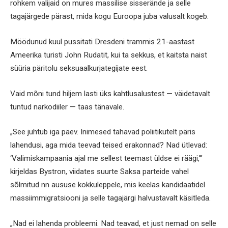
rohkem valijaid on mures massilise sisserände ja selle
tagajärgede pärast, mida kogu Euroopa juba valusalt kogeb.
Möödunud kuul pussitati Dresdeni trammis 21-aastast
Ameerika turisti John Rudatit, kui ta sekkus, et kaitsta naist
süüria päritolu seksuaalkurjategijate eest.
Vaid mõni tund hiljem lasti üks kahtlusalustest — väidetavalt
tuntud narkodiiler — taas tänavale.
„See juhtub iga päev. Inimesed tahavad poliitikutelt päris
lahendusi, aga mida teevad teised erakonnad? Nad ütlevad:
‘Valimiskampaania ajal me sellest teemast üldse ei räägi,’”
kirjeldas Bystron, viidates suurte Saksa parteide vahel
sõlmitud nn aususe kokkuleppele, mis keelas kandidaatidel
massiimmigratsiooni ja selle tagajärgi halvustavalt käsitleda.
„Nad ei lahenda probleemi. Nad teavad, et just nemad on selle