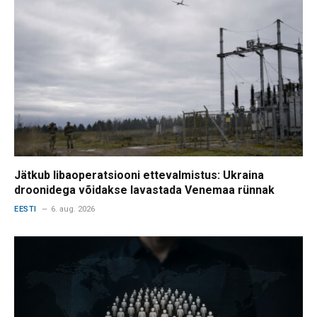
Jätkub libaoperatsiooni ettevalmistus: Ukraina
droonidega võidakse lavastada Venemaa rünnak
EESTI
6. aug. 2026