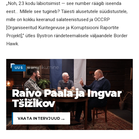
„Noh, 23 kodu läbiotsimist — see number räägib iseenda
eest… Millele see tugineb? Täiesti alusetutele süüdistustele,
mille on kokku keeranud salateenistused ja OCCRP
[Organiseeritud Kuritegevuse ja Korruptsiooni Raportite
Projekt],” ütles Bystron rändeteemalisele väljaandele Border
Hawk.
UUS
Raivo Paala ja Ingvar
Tšižikov
VAATA INTERVJUUD