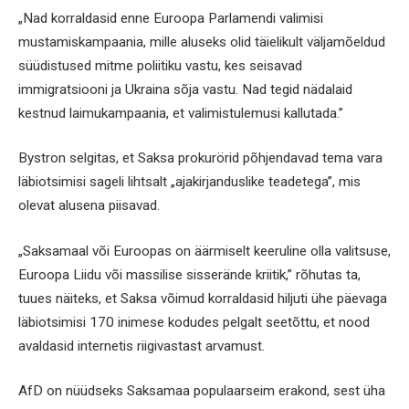
„Nad korraldasid enne Euroopa Parlamendi valimisi
mustamiskampaania, mille aluseks olid täielikult väljamõeldud
süüdistused mitme poliitiku vastu, kes seisavad
immigratsiooni ja Ukraina sõja vastu. Nad tegid nädalaid
kestnud laimukampaania, et valimistulemusi kallutada.”
Bystron selgitas, et Saksa prokurörid põhjendavad tema vara
läbiotsimisi sageli lihtsalt „ajakirjanduslike teadetega”, mis
olevat alusena piisavad.
„Saksamaal või Euroopas on äärmiselt keeruline olla valitsuse,
Euroopa Liidu või massilise sisserände kriitik,” rõhutas ta,
tuues näiteks, et Saksa võimud korraldasid hiljuti ühe päevaga
läbiotsimisi 170 inimese kodudes pelgalt seetõttu, et nood
avaldasid internetis riigivastast arvamust.
AfD on nüüdseks Saksamaa populaarseim erakond, sest üha