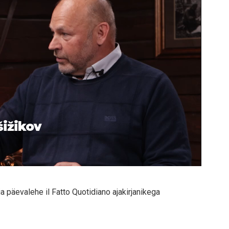
šižikov
alia päevalehe il Fatto Quotidiano ajakirjanikega