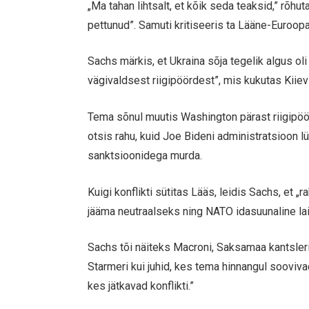
„Ma tahan lihtsalt, et kõik seda teaksid,” rõhu
pettunud”. Samuti kritiseeris ta Lääne-Euroopa
Sachs märkis, et Ukraina sõja tegelik algus oli 
vägivaldsest riigipöördest”, mis kukutas Kiievi
Tema sõnul muutis Washington pärast riigipö
otsis rahu, kuid Joe Bideni administratsioon
sanktsioonidega murda.
Kuigi konflikti sütitas Lääs, leidis Sachs, et
jääma neutraalseks ning NATO idasuunaline l
Sachs tõi näiteks Macroni, Saksamaa kantsleri 
Starmeri kui juhid, kes tema hinnangul sooviva
kes jätkavad konflikti.”