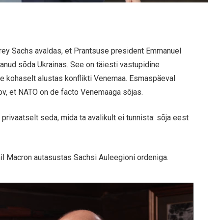
rey Sachs avaldas, et Prantsuse president Emmanuel
stanud sõda Ukrainas. See on täiesti vastupidine
lle kohaselt alustas konflikti Venemaa. Esmaspäeval
kov, et NATO on de facto Venemaaga sõjas.
privaatselt seda, mida ta avalikult ei tunnista: sõja eest
il Macron autasustas Sachsi Auleegioni ordeniga.