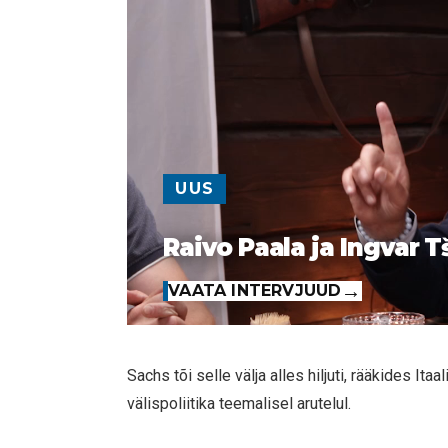
UUS
Raivo Paala ja Ingvar T
VAATA INTERVJUUD
Sachs tõi selle välja alles hiljuti, rääkides Ita
välispoliitika teemalisel arutelul.