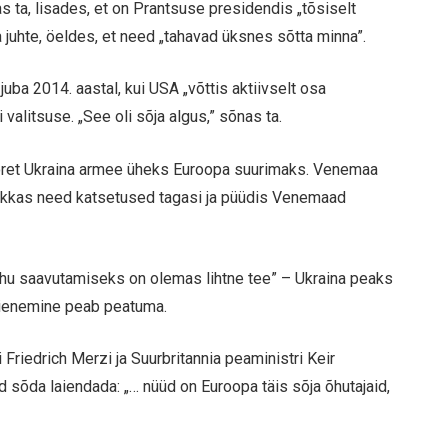
tas ta, lisades, et on Prantsuse presidendis „tõsiselt
 juhte, öeldes, et need „tahavad üksnes sõtta minna”.
juba 2014. aastal, kui USA „võttis aktiivselt osa
 valitsuse. „See oli sõja algus,” sõnas ta.
öret Ukraina armee üheks Euroopa suurimaks. Venemaa
 lükkas need katsetused tagasi ja püüdis Venemaad
 „rahu saavutamiseks on olemas lihtne tee” – Ukraina peaks
aienemine peab peatuma.
Friedrich Merzi ja Suurbritannia peaministri Keir
d sõda laiendada: „… nüüd on Euroopa täis sõja õhutajaid,