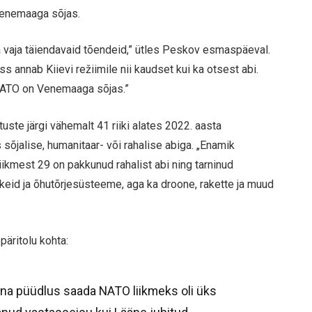
Venemaaga sõjas.
vaja täiendavaid tõendeid,” ütles Peskov esmaspäeval.
ss annab Kiievi režiimile nii kaudset kui ka otsest abi.
NATO on Venemaaga sõjas.”
uste järgi vähemalt 41 riiki alates 2022. aasta
sõjalise, humanitaar- või rahalise abiga. „Enamik
liikmest 29 on pakkunud rahalist abi ning tarninud
eid ja õhutõrjesüsteeme, aga ka droone, rakette ja muud
äritolu kohta:
ina püüdlus saada NATO liikmeks oli üks