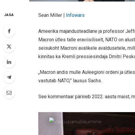
Sean Miller |
Infowars
JAGA
Ameerika majandusteadlane ja professor Jeff
Macron ütles talle eraviisiliselt, NATO on alu
seisukoht Macroni avalikele avaldusetele, mi
kinnitas ka Kremli pressiesindaja Dmitri Pes
„Macron andis mulle Auleegioni ordeni ja ütles 
vastutab NATO,” lausus Sachs.
See kommentaar pärineb 2022. aasta maist, m