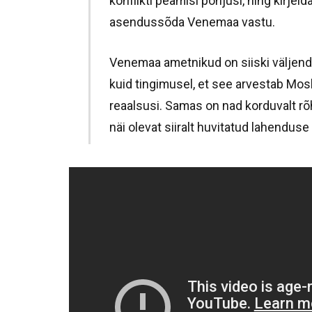
konflikti peamisi põhjusi, ning kirje
asendussõda Venemaa vastu.
Venemaa ametnikud on siiski väljend
kuid tingimusel, et see arvestab Mosk
reaalsusi. Samas on nad korduvalt rõ
näi olevat siiralt huvitatud lahenduse