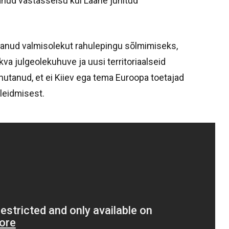
ldanud vastasseisu kui Lääne juhitud
anud valmisolekut rahulepingu sõlmimiseks,
va julgeolekuhuve ja uusi territoriaalseid
hutanud, et ei Kiiev ega tema Euroopa toetajad
 leidmisest.