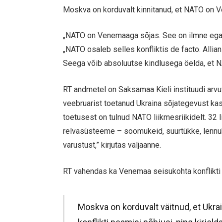
Moskva on korduvalt kinnitanud, et NATO on 
„NATO on Venemaaga sõjas. See on ilmne ega 
„NATO osaleb selles konfliktis de facto. Allian
Seega võib absoluutse kindlusega öelda, et 
RT andmetel on Saksamaa Kieli instituudi arvut
veebruarist toetanud Ukraina sõjategevust kas 
toetusest on tulnud NATO liikmesriikidelt. 32 
relvasüsteeme – soomukeid, suurtükke, lennuk
varustust,” kirjutas väljaanne.
RT vahendas ka Venemaa seisukohta konflikti p
Moskva on korduvalt väitnud, et Ukra