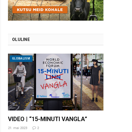
OLULINE
GLOBALISM
VIDEO | “15-MINUTI VANGLA”
21. mai 2023
2