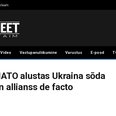
klaam
Video
Vastupanuliikumine
Varustus
E-pood
T
NATO alustas Ukraina sõda
 allianss de facto