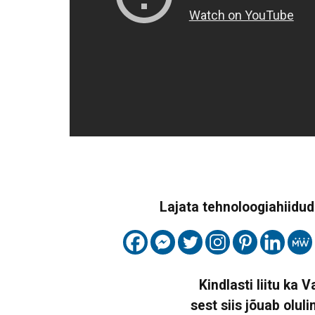
Lajata tehnoloogiahiidude
Kindlasti liitu ka 
sest siis jõuab oluli