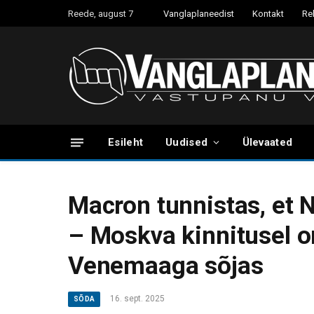
Reede, august 7
Vanglaplaneedist
Kontakt
Re
Esileht
Uudised
Ülevaated
Macron tunnistas, et 
– Moskva kinnitusel on
Venemaaga sõjas
16. sept. 2025
SÕDA