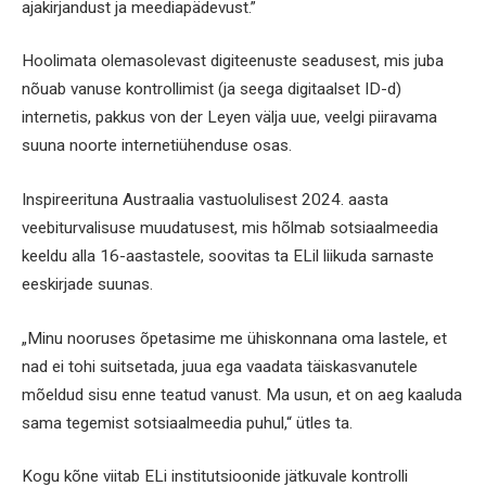
ajakirjandust ja meediapädevust.”
Hoolimata olemasolevast digiteenuste seadusest, mis juba
nõuab vanuse kontrollimist (ja seega digitaalset ID-d)
internetis, pakkus von der Leyen välja uue, veelgi piiravama
suuna noorte internetiühenduse osas.
Inspireerituna Austraalia vastuolulisest 2024. aasta
veebiturvalisuse muudatusest, mis hõlmab sotsiaalmeedia
keeldu alla 16-aastastele, soovitas ta ELil liikuda sarnaste
eeskirjade suunas.
„Minu nooruses õpetasime me ühiskonnana oma lastele, et
nad ei tohi suitsetada, juua ega vaadata täiskasvanutele
mõeldud sisu enne teatud vanust. Ma usun, et on aeg kaaluda
sama tegemist sotsiaalmeedia puhul,“ ütles ta.
Kogu kõne viitab ELi institutsioonide jätkuvale kontrolli