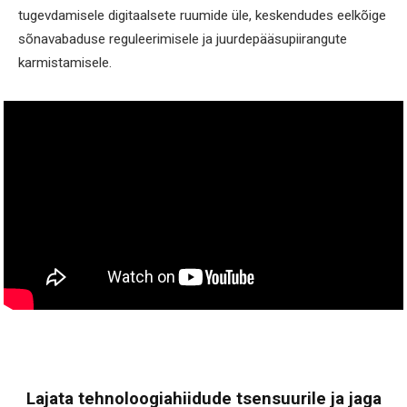
tugevdamisele digitaalsete ruumide üle, keskendudes eelkõige
sõnavabaduse reguleerimisele ja juurdepääsupiirangute
karmistamisele.
Lajata tehnoloogiahiidude tsensuurile ja jaga