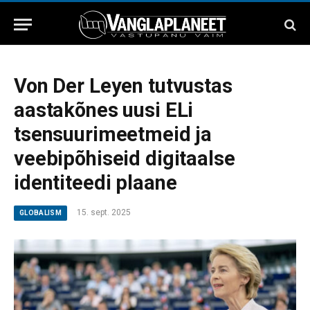
Von Der Leyen tutvustas
aastakõnes uusi ELi
tsensuurimeetmeid ja
veebipõhiseid digitaalse
identiteedi plaane
15. sept. 2025
GLOBALISM