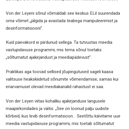
Von der Leyeni sõnul võimaldab see keskus ELil suurendada
oma võimet „jälgida ja avastada teabega manipuleerimist ja
desinformatsiooni”.
Kuid päevakord ei piirdunud sellega. Ta tutvustas meedia
vastupidavuse programmi, mis tema sõnul toetaks
„sõltumatut ajakirjandust ja meediapädevust”.
Praktikas aga toovad sellised jõupingutused sageli kaasa
valitsuse heakskiidetud sõnumite võimendamise, samas kui
eriarvamusel olevad meediakanalid rahastust ei saa.
Von der Leyen viitas kohaliku ajakirjanduse langusele
maapiirkondades ja väitis: „See on loonud palju uudiste
kõrbeid, kus levib desinformatsioon… Seetõttu käivitame uue
meedia vastupidavuse programmi, mis toetab sõltumatut