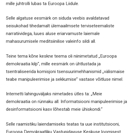
mille juhtrolli lubas ta Euroopa Liidule.
Selle algatuse eesmärk on siduda veebis avaldatavad
seisukohad tihedamalt ülemaailmsete terviseteemaliste
narratiividega, luues aluse eriarvamuste laiemale
mahasurumisele meditsiinilise valeinfo sildi all.
Teine tema kõne keskne teema oli niinimetatud „Euroopa
demokraatia kilp”, mille eesmärk on ühtlustada ja
tsentraliseerida komisjoni tsensuurimehhanismid „välismaise
teabe manipuleerimise ja sekkumise” vastase võitluse nimel.
Internetti lahinguväljaks nimetades ütles ta: „Meie
demokraatia on rünnaku all. Informatsiooni manipuleerimise ja
desinformatsiooni kasv lõhestab meie ühiskondi.“
Selle raamistiku laiendamiseks teatas ta uue institutsiooni,
Euroopa Demokraatliku Vastupidavuse Keskuse loomisest.