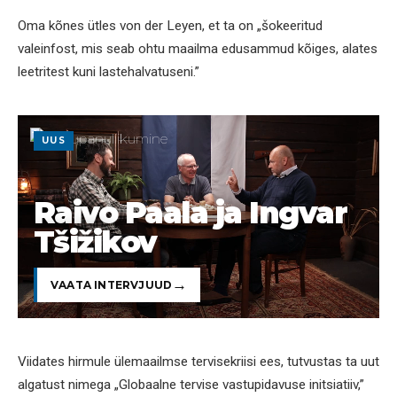
Oma kõnes ütles von der Leyen, et ta on „šokeeritud
valeinfost, mis seab ohtu maailma edusammud kõiges, alates
leetritest kuni lastehalvatuseni.”
UUS
Raivo Paala ja Ingvar
Tšižikov
VAATA INTERVJUUD
Viidates hirmule ülemaailmse tervisekriisi ees, tutvustas ta uut
algatust nimega „Globaalne tervise vastupidavuse initsiatiiv,”