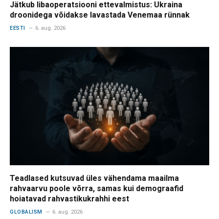
Jätkub libaoperatsiooni ettevalmistus: Ukraina
droonidega võidakse lavastada Venemaa rünnak
EESTI
6. aug. 2026
Teadlased kutsuvad üles vähendama maailma
rahvaarvu poole võrra, samas kui demograafid
hoiatavad rahvastikukrahhi eest
GLOBALISM
6. aug. 2026