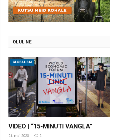
OLULINE
GLOBALISM
VIDEO | “15-MINUTI VANGLA”
21. mai 2023
2