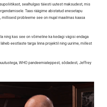
upoliitikast, sealhulgas täiesti uutest maksudest, mis
 kergendamisele. Taas räägime abistatud enesetapu
, milliseid probleeme see on mujal maailmas kaasa
olla ning kas see on võimeline ka kedagi vägisi endaga
läheb eestlaste targa linna projektil ning uurime, millest
imamuutustega, WHO pandeemialeppest, sõdadest, Jeffrey