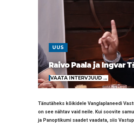
UUS
Raivo Paala ja Ingvar T
VAATA INTERVJUUD
Tänutäheks kõikidele Vanglaplaneedi Vastu
on see nähtav vaid neile. Kui soovite samu
ja Panoptikumi saadet vaadata, siis Vastup