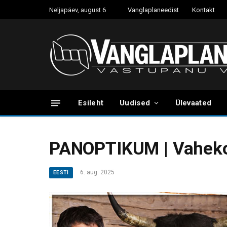
Neljapäev, august 6
Vanglaplaneedist
Kontakt
Esileht
Uudised
Ülevaated
PANOPTIKUM | Vahekor
6. aug. 2025
EESTI