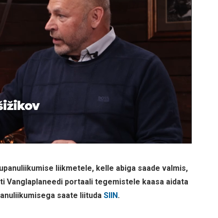
šižikov
panuliikumise liikmetele, kelle abiga saade valmis,
ti Vanglaplaneedi portaali tegemistele kaasa aidata
anuliikumisega saate liituda
SIIN
.