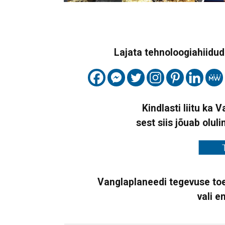
Lajata tehnoloogiahiidude
Kindlasti liitu ka 
sest siis jõuab oluli
Vanglaplaneedi tegevuse toe
vali e