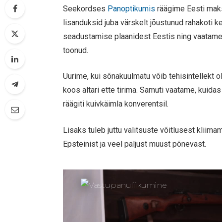
Seekordses
Panoptikumis
räägime Eesti maks
lisanduksid juba värskelt jõustunud rahakoti
seadustamise plaanidest Eestis ning vaatame
toonud.
Uurime, kui sõnakuulmatu võib tehisintellekt 
koos altari ette tirima. Samuti vaatame, kuidas 
räägiti kuivkäimla konverentsil.
Lisaks tuleb juttu valitsuste võitlusest kli
Epsteinist ja veel paljust muust põnevast.