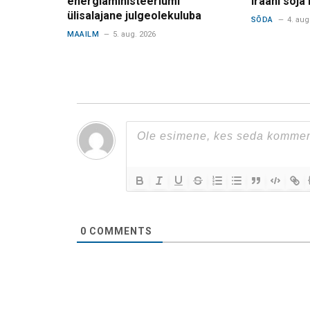
energiaministeeriumi
Iraani sõja
ülisalajane julgeolekuluba
SÕDA
4. aug
MAAILM
5. aug. 2026
0
COMMENTS