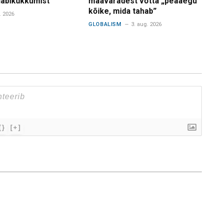
 läbikukkumist
maavaradest võtta „peaaegu
kõike, mida tahab”
. 2026
GLOBALISM
3. aug. 2026
{}
[+]