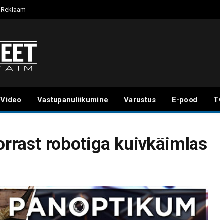
Reklaam
Video
Vastupanuliikumine
Varustus
E-pood
T
rast robotiga kuivkäimlas