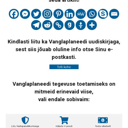
seda artiklit!
Kindlasti liitu ka Vanglaplaneedi uudiskirjaga,
sest siis jõuab oluline info otse Sinu e-
postkasti.
Vanglaplaneedi tegevuse toetamiseks on
mitmeid erinevaid viise,
vali endale sobivaim: