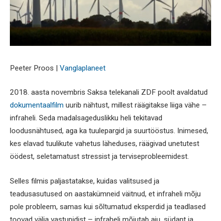
Peeter Proos |
Vanglaplaneet
2018. aasta novembris Saksa telekanali ZDF poolt avaldatud
dokumentaalfilm
uurib nähtust, millest räägitakse liiga vähe –
infraheli. Seda madalsageduslikku heli tekitavad
loodusnähtused, aga ka tuulepargid ja suurtööstus. Inimesed,
kes elavad tuulikute vahetus läheduses, räägivad unetutest
öödest, seletamatust stressist ja terviseprobleemidest.
Selles filmis paljastatakse, kuidas valitsused ja
teadusasutused on aastakümneid väitnud, et infraheli mõju
pole probleem, samas kui sõltumatud eksperdid ja teadlased
toovad välja vastupidist – infraheli mõjutab aju, südant ja