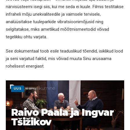
närvisüsteemi isegi siis, kui me seda ei kuule. Filmis testitakse
infraheli mõju unekvaliteedile ja vaimsele tervisele,
analüüsitakse tuuleparkide vibratsioonimõjusid ning
selgitatakse, miks ametlikud mõõtmismeetodid võivad
tegelikku ohtu varjata.
See dokumentaal toob esile teaduslikud tõendid, isiklikud lood
ja seni varjatud faktid, mis võivad muuta Sinu arusaama
rohelisest energiast.
UUS
Raivo Paala ja Ingvar
Tšižikov