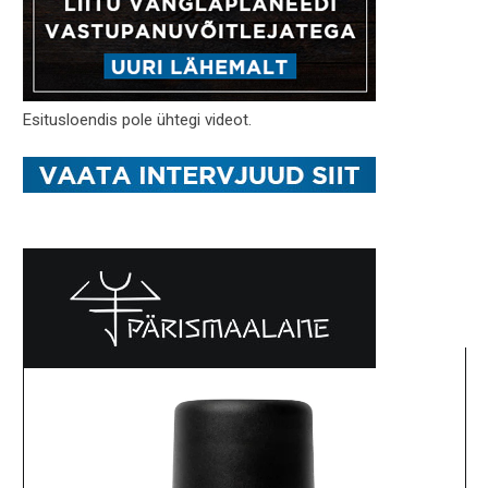
Esitusloendis pole ühtegi videot.