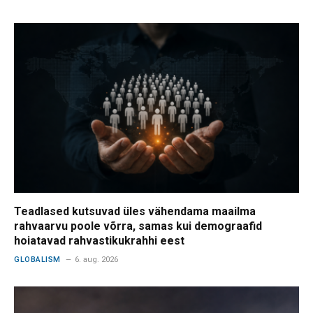
Teadlased kutsuvad üles vähendama maailma
rahvaarvu poole võrra, samas kui demograafid
hoiatavad rahvastikukrahhi eest
GLOBALISM
6. aug. 2026