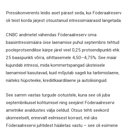
Pressikonverents leidis aset pärast seda, kui Föderaalreserv
oli teist korda järjest otsustanud intressimäärasid langetada.
CNBC andmetel vähendas Föderaalreserv oma
baasintressimäära öise laenamise puhul septembris tehtud
pooleprotsendilise kärpe järel veel 0,25 protsendipunkti ehk
25 baaspunkti võrra, sihttasemele 4,50–4,75%. See määr
kujundab intressi, mida kommertspangad üksteisele
laenamisel kasutavad, kuid mõjutab sageli ka tarbimislaene,
näiteks hüpoteeke, krediitkaardilaene ja autoliisinguid.
See samm vastas turgude ootustele, kuna see oli juba
septembrikuisel kohtumisel ning seejärel Föderaalreservi
ametnike avaldustes välja öeldud. Otsus tehti seekord
üksmeelselt, erinevalt eelmisest korrast, mil üks
Föderaalreservi juhtidest hääletas vastu – see oli esimene