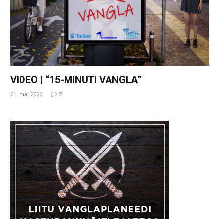
VIDEO | “15-MINUTI VANGLA”
21. mai 2023
2