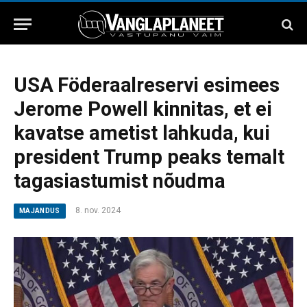
USA Föderaalreservi esimees
Jerome Powell kinnitas, et ei
kavatse ametist lahkuda, kui
president Trump peaks temalt
tagasiastumist nõudma
8. nov. 2024
MAJANDUS