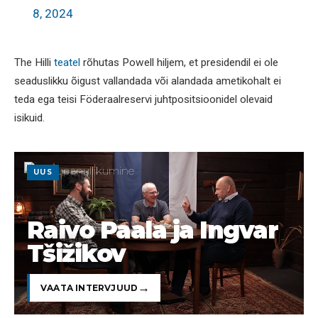
8, 2024
The Hilli
teatel
rõhutas Powell hiljem, et presidendil ei ole
seaduslikku õigust vallandada või alandada ametikohalt ei
teda ega teisi Föderaalreservi juhtpositsioonidel olevaid
isikuid.
UUS
Raivo Paala ja Ingvar
Tšižikov
VAATA INTERVJUUD