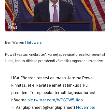
Ben Warren |
Infowars
Powell vastas kindlalt „ei“, kui neljapäevasel pressikonverentsil
küsiti, kas ta täidaks presidendi võimaliku tagasiastumispalve.
USA Föderaalreservi esimees Jerome Powell
kinnitas, et ei kavatse ametist lahkuda, kui
president Trump peaks temalt tagasiastumist
nõudma
pic.twitter.com/WPSTW5Uiqb
— Vanglaplaneet (@vanglaplaneet)
November