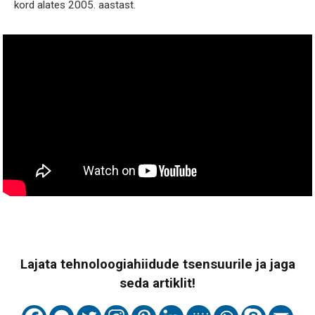
kord alates 2005. aastast.
Lajata tehnoloogiahiidude tsensuurile ja jaga
seda artiklit!