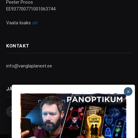
Peeter Proos
EE937700771001063744
Vaata lisaks
siit
KONTAKT
info@vanglaplaneet.ee
JÄLGI SOTSIAALMEEDIAS
Facebook
X
Instagram
YouTube
Telegram
(Twitter)