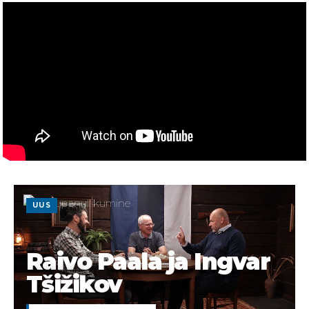
UUS
Raivo Paala ja Ingvar
Tšižikov