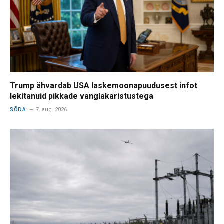
Trump ähvardab USA laskemoonapuudusest infot
lekitanuid pikkade vanglakaristustega
SÕDA
7. aug. 2026