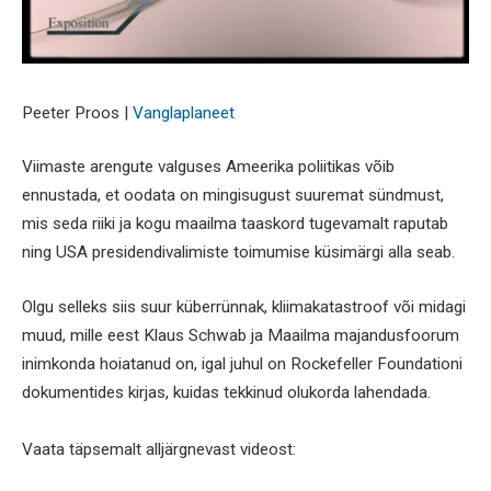
Peeter Proos |
Vanglaplaneet
Viimaste arengute valguses Ameerika poliitikas võib
ennustada, et oodata on mingisugust suuremat sündmust,
mis seda riiki ja kogu maailma taaskord tugevamalt raputab
ning USA presidendivalimiste toimumise küsimärgi alla seab.
Olgu selleks siis suur küberrünnak, kliimakatastroof või midagi
muud, mille eest Klaus Schwab ja Maailma majandusfoorum
inimkonda hoiatanud on, igal juhul on Rockefeller Foundationi
dokumentides kirjas, kuidas tekkinud olukorda lahendada.
Vaata täpsemalt alljärgnevast videost: