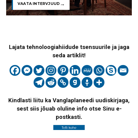
VAATA INTERVJUUD
Lajata tehnoloogiahiidude tsensuurile ja jaga
seda artiklit!
Kindlasti liitu ka Vanglaplaneedi uudiskirjaga,
sest siis jõuab oluline info otse Sinu e-
postkasti.