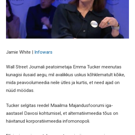
Jamie White |
Infowars
Wall Street Journali peatoimetaja Emma Tucker meenutas
kunagisi ilusaid aegu, mil avalikkus uskus kõhklematult kõike,
mida peavoolumeedia neile ütles ja kurtis, et need ajad on
nüüd möödas.
Tucker selgitas reedel Maailma Majandusfoorumi iga-
aastasel Davosi kohtumisel, et alternatiivmeedia tõus on
hävitanud korporatiivmeedia infomonopoli.