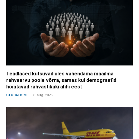
Teadlased kutsuvad üles vähendama maailma
rahvaarvu poole võrra, samas kui demograafid
hoiatavad rahvastikukrahhi eest
GLOBALISM
6. aug. 2026