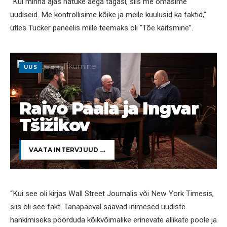
“Kui minna ajas natuke aega tagasi, siis me omasime
uudiseid. Me kontrollisime kõike ja meile kuulusid ka faktid,”
ütles Tucker paneelis mille teemaks oli “Tõe kaitsmine”.
UUS
Raivo Paala ja Ingvar
Tšižikov
VAATA INTERVJUUD
“Kui see oli kirjas Wall Street Journalis või New York Timesis,
siis oli see fakt. Tänapäeval saavad inimesed uudiste
hankimiseks pöörduda kõikvõimalike erinevate allikate poole ja