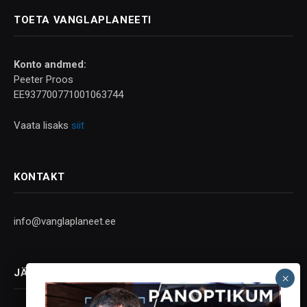
TOETA VANGLAPLANEETI
Konto andmed:
Peeter Proos
EE937700771001063744
Vaata lisaks
siit
KONTAKT
info@vanglaplaneet.ee
JÄLGI SOTSIAALMEEDIAS