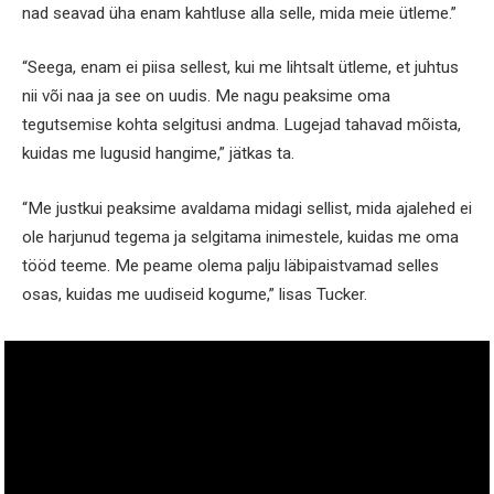
nad seavad üha enam kahtluse alla selle, mida meie ütleme.”
“Seega, enam ei piisa sellest, kui me lihtsalt ütleme, et juhtus
nii või naa ja see on uudis. Me nagu peaksime oma
tegutsemise kohta selgitusi andma. Lugejad tahavad mõista,
kuidas me lugusid hangime,” jätkas ta.
“Me justkui peaksime avaldama midagi sellist, mida ajalehed ei
ole harjunud tegema ja selgitama inimestele, kuidas me oma
tööd teeme. Me peame olema palju läbipaistvamad selles
osas, kuidas me uudiseid kogume,” lisas Tucker.