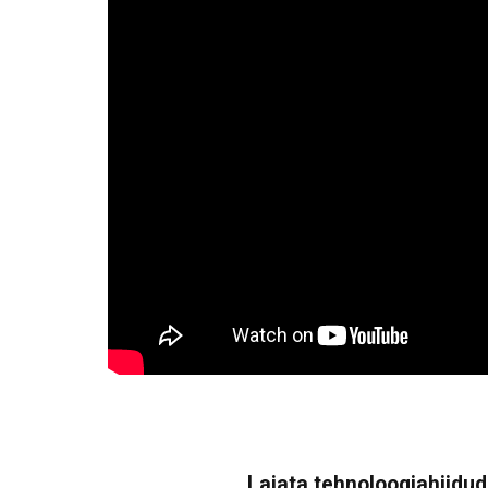
Lajata tehnoloogiahiidude