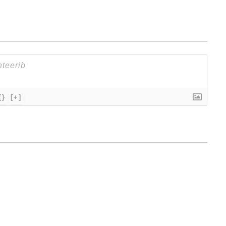
{}
[+]