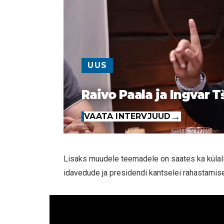
UUS
Raivo Paala ja Ingvar T
VAATA INTERVJUUD
Lisaks muudele teemadele on saates ka külali
idavedude ja presidendi kantselei rahastamise