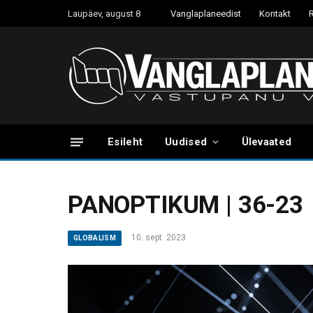
Laupäev, august 8
Vanglaplaneedist
Kontakt
Esileht
Uudised
Ülevaated
PANOPTIKUM | 36-23
10. sept. 2023
GLOBALISM