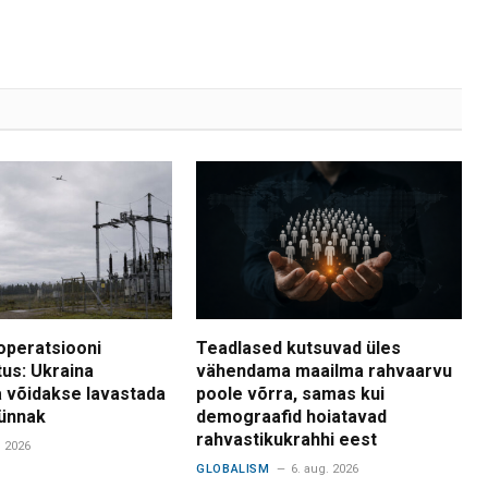
operatsiooni
Teadlased kutsuvad üles
tus: Ukraina
vähendama maailma rahvaarvu
 võidakse lavastada
poole võrra, samas kui
ünnak
demograafid hoiatavad
rahvastikukrahhi eest
. 2026
GLOBALISM
6. aug. 2026