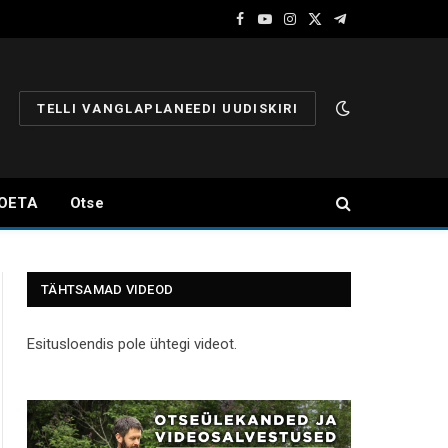
Facebook
YouTube
Instagram
X
Telegram
(Twitter)
TELLI VANGLAPLANEEDI UUDISKIRI
OETA
Otse
TÄHTSAMAD VIDEOD
Esitusloendis pole ühtegi videot.