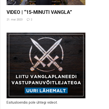
VIDEO | “15-MINUTI VANGLA”
21. mai 2023
2
Esitusloendis pole ühtegi videot.