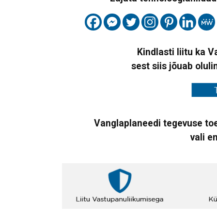
Kindlasti liitu ka 
sest siis jõuab oluli
Vanglaplaneedi tegevuse toe
vali e