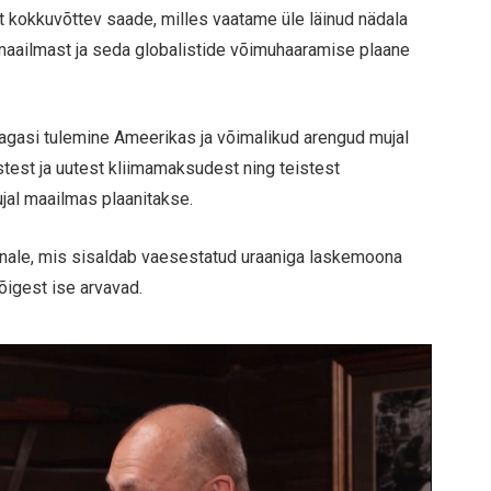
t kokkuvõttev saade, milles vaatame üle läinud nädala
 maailmast ja seda globalistide võimuhaaramise plaane
tagasi tulemine Ameerikas ja võimalikud arengud mujal
stest ja uutest kliimamaksudest ning teistest
ujal maailmas plaanitakse.
inale, mis sisaldab vaesestatud uraaniga laskemoona
õigest ise arvavad.