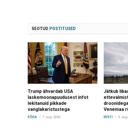
SEOTUD
POSTITUSED
Trump ähvardab USA
Jätkub liba
laskemoonapuudusest infot
ettevalmis
lekitanuid pikkade
droonidega
vanglakaristustega
Venemaa r
SÕDA
7. aug. 2026
EESTI
6. aug