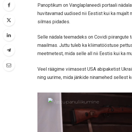
Panoptikum on Vanglaplaneedi portaali nädala
huvitavamad uudised nii Eestist kui ka mujalt
silmas pidades.
Selle nädala teemadeks on Covidi piirangute 
maailmas. Juttu tuleb ka kliimatööstuse pettu
meetmetest, mida selle all nii Eestis kui ka m
Veel räägime viimasest USA abipaketist Ukra
ning uurime, mida jänkide ninamehed sellest k