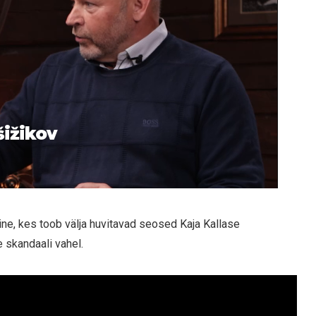
šižikov
ne, kes toob välja huvitavad seosed Kaja Kallase
 skandaali vahel.