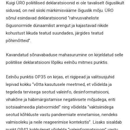
Kuigi ÜRO poliitilised deklaratsioonid ei ole tavaliselt õiguslikult
siduvad, on neil siiski märkimisväärne õiguslik mõju. ÜRO
sõnul esindavad deklaratsioonid “rahvusvaheliste
õigusnormide dünaamilist arengut ja kajastavad riikide
kohustust liikuda teatud suundades, järgides teatud
põhimõtteid”.
Kavandatud sõnavabaduse mahasurumine on kirjeldatud selle
poliitilise deklaratsiooni lõpliku eelnõu mitmes punktis.
Eelnõu punktis OP35 on kirjas, et riigipead ja valitsusjuhid
lepivad kokku “võtta kasutusele meetmed, et võidelda ja
tegeleda tervisega seotud valeinfo, desinformatsiooni,
vihakõne ja häbimärgistamise negatiivsete mõjudega, eriti
sotsiaalmeedia platvormidel” ning võidelda “vaktsiinidega
seotud kõhkluste vastu pandeemiate ennetamise, nendeks
valmisoleku ja neile reageerimise kontekstis”. Lisaks sisaldab
punkt OP42 kokkulepet võidelda “valeinformatsiooni” vastu.