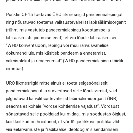
Punktis OP15 toetavad ÜRO liikmesriigid pandeemialepingut
ning nõustuvad toetama valitsustevahelist läbirääkimisorganit
(rühm, mis vastutab pandeemialepingu koostamise ja
läbirääkimiste pidamise eest), et viia lõpule läbirääkimised
“WHO konventsiooni, lepingu või muu rahvusvahelise
dokumendi üle, mis käsitleb pandeemia ennetamist,
valmisolekut ja reageerimist” (WHO pandeemialepingu täielik
nimetus).
ÜRO liikmesriigid mitte ainult ei toeta selgesõnaliselt
pandeemialepingut ja survestavad selle lõpuleviimist, vaid
julgustavad ka valitsustevahelist läbirääkimisorganit (INB)
seadma esikohale “võrdse kohtlemise vajadust”. Võrdsust
sõnastavad selle pooldajad kui midagi, mis soodustab õiglust,
kuid kriitikud on hoiatanud, et võrdõiguslikkuse poliitika võib
viia eelarvamuste ja “radikaalse ideoloogia” sisendamiseni.