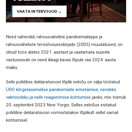
VAATA INTERVJUUD
Need vahendid, rahvusvaheline pandeemialeppe ja
rahvusvaheliste tervishoiueeskirjade (2005) muudatused, on
olnud töös alates 2021. aastast ja vaatamata suurele
vastuseisule on need ikkagi kavas lõpule viia 2024. aasta
maiks.
Selle poliitilise deklaratsiooni lõplik eelnõu on välja töötatud
ÜRO kõrgetasemelise pandeemiate ennetamise, nendeks
valmisoleku ja neile reageerimise kohtumise
jaoks, mis toimub
20. septembril 2023 New Yorgis. Selles eelnõus esitatud
poliitiline deklaratsioon vormistatakse lõplikult sellel samal
kohtumisel.