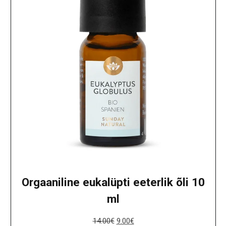
Orgaaniline eukalüpti eeterlik õli 10
ml
14.00
€
9.00
€