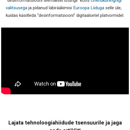
“desinformatsiooni teemalisel istungil” koos
Ühendkuningriigi
valitsusega
ja pidanud läbirääkimisi
Euroopa Liiduga
selle üle,
kuidas käsitleda “desinformatsiooni” digitaalsetel platvormidel.
Lajata tehnoloogiahiidude tsensuurile ja jaga