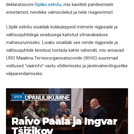
deklaratsiooni
lõpliku eelnõu
, mis käsitleb pandeemiate
ennetamist, nendeks valmisolekut ja neile reageerimist.
Lõplik eelnõu sisaldab kokkuleppeid mitmete riigipeade ja
valitsusjuhtidega seadusega kaitstud sõnavabaduse
mahasurumiseks. Lisaks sisaldab see nende riigipeade ja
valitsusjuhtide kinnitusi toetada kahte vahendit, mis annavad
ÜRO Maailma Terviseorganisatsioonile (WHO) suuremad
volitused “väärinfo” vastu võitlemiseks ja järelevalvevõrgustike
väljaarendamiseks.
UUS
Raivo Paala ja Ingvar
Tšižikov