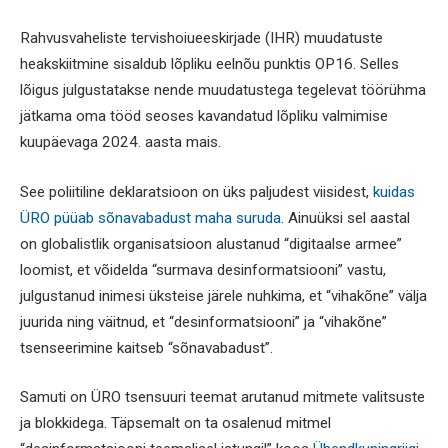
Rahvusvaheliste tervishoiueeskirjade (IHR) muudatuste
heakskiitmine sisaldub lõpliku eelnõu punktis OP16. Selles
lõigus julgustatakse nende muudatustega tegelevat töörühma
jätkama oma tööd seoses kavandatud lõpliku valmimise
kuupäevaga 2024. aasta mais.
See poliitiline deklaratsioon on üks paljudest viisidest,
kuidas
ÜRO püüab sõnavabadust maha suruda
. Ainuüksi sel aastal
on globalistlik organisatsioon alustanud “digitaalse armee”
loomist, et võidelda “surmava desinformatsiooni” vastu,
julgustanud inimesi üksteise järele nuhkima, et “vihakõne” välja
juurida ning väitnud, et “desinformatsiooni” ja “vihakõne”
tsenseerimine kaitseb “sõnavabadust”.
Samuti on ÜRO tsensuuri teemat arutanud mitmete valitsuste
ja blokkidega. Täpsemalt on ta osalenud mitmel