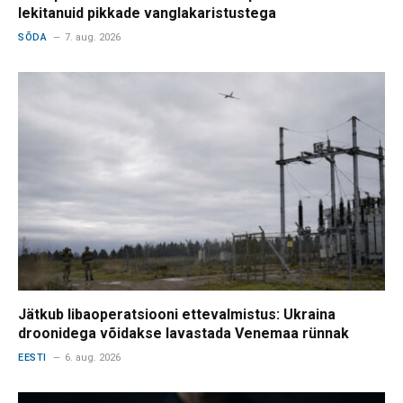
lekitanuid pikkade vanglakaristustega
SÕDA
7. aug. 2026
Jätkub libaoperatsiooni ettevalmistus: Ukraina
droonidega võidakse lavastada Venemaa rünnak
EESTI
6. aug. 2026