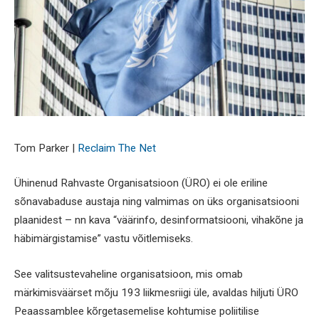
Tom Parker |
Reclaim The Net
Ühinenud Rahvaste Organisatsioon (ÜRO) ei ole eriline
sõnavabaduse austaja ning valmimas on üks organisatsiooni
plaanidest – nn kava “väärinfo, desinformatsiooni, vihakõne ja
häbimärgistamise” vastu võitlemiseks.
See valitsustevaheline organisatsioon, mis omab
märkimisväärset mõju 193 liikmesriigi üle, avaldas hiljuti ÜRO
Peaassamblee kõrgetasemelise kohtumise poliitilise