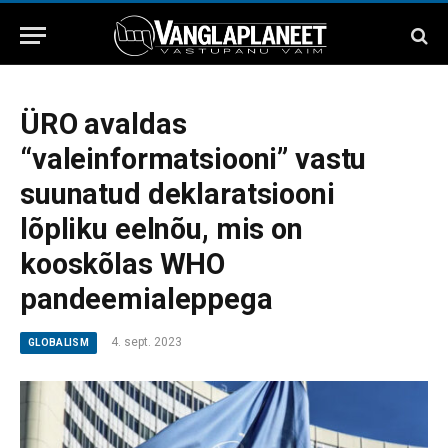
ÜRO avaldas
“valeinformatsiooni” vastu
suunatud deklaratsiooni
lõpliku eelnõu, mis on
kooskõlas WHO
pandeemialeppega
4. sept. 2023
GLOBALISM