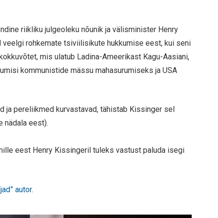
ndine riikliku julgeoleku nõunik ja välisminister Henry
 veelgi rohkemate tsiviilisikute hukkumise eest, kui seni
 kokkuvõtet, mis ulatub Ladina-Ameerikast Kagu-Aasiani,
sekkumisi kommunistide mässu mahasurumiseks ja USA
d ja pereliikmed kurvastavad, tähistab Kissinger sel
 nädala eest).
ille eest Henry Kissingeril tuleks vastust paluda isegi
jad” autor
.