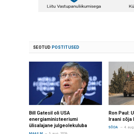
SEOTUD
POSTITUSED
Bill Gatesil oli USA
Ron Paul: 
energiaministeeriumi
Iraani sõja
ülisalajane julgeolekuluba
SÕDA
4. aug
MAAILM
5. aug. 2026