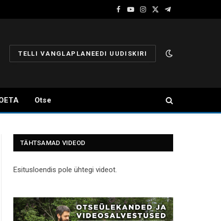
Facebook
YouTube
Instagram
X
Telegram
(Twitter)
TELLI VANGLAPLANEEDI UUDISKIRI
OETA
Otse
TÄHTSAMAD VIDEOD
Esitusloendis pole ühtegi videot.