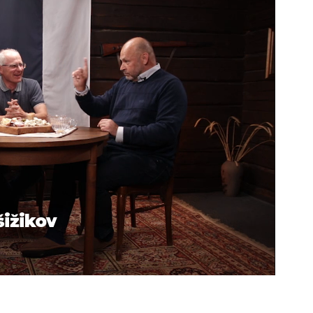
šižikov