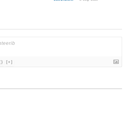
{}
[+]