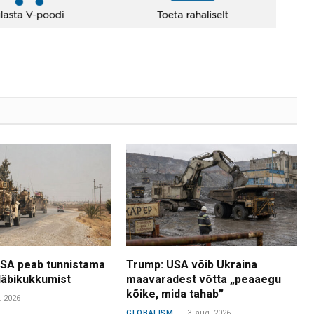
USA peab tunnistama
Trump: USA võib Ukraina
 läbikukkumist
maavaradest võtta „peaaegu
kõike, mida tahab”
. 2026
GLOBALISM
3. aug. 2026