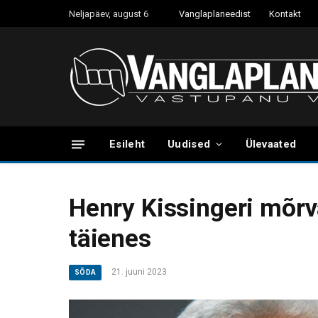
Neljapäev, august 6
Vanglaplaneedist
Kontakt
Esileht
Uudised
Ülevaated
Henry Kissingeri mõrv
täienes
21. juuni 2023
SÕDA