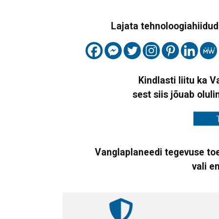
Lajata tehnoloogiahiidude
Kindlasti liitu ka 
sest siis jõuab oluli
Vanglaplaneedi tegevuse toe
vali e