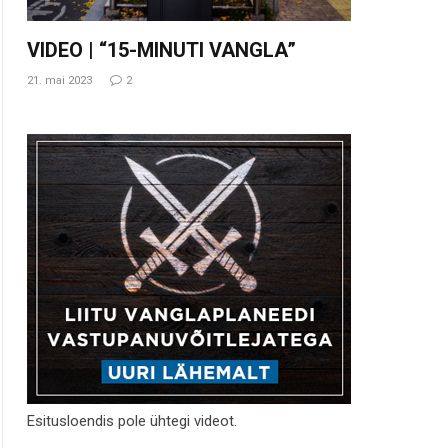
VIDEO | “15-MINUTI VANGLA”
21. mai 2023
2
Esitusloendis pole ühtegi videot.