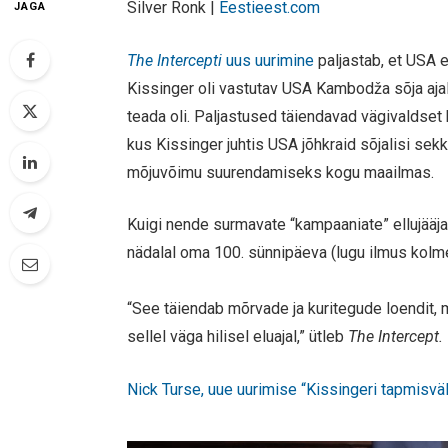
Silver Ronk |
Eestieest.com
JAGA
The Intercepti
uus uurimine
paljastab, et USA e
Kissinger oli vastutav USA Kambodža sõja ajal
teada oli. Paljastused täiendavad vägivaldset
kus Kissinger juhtis USA jõhkraid sõjalisi 
mõjuvõimu suurendamiseks kogu maailmas.
Kuigi nende surmavate “kampaaniate” ellujääja
nädalal oma 100. sünnipäeva (lugu ilmus kolme
“See täiendab mõrvade ja kuritegude loendit, m
sellel väga hilisel eluajal,” ütleb
The Intercept.
Nick Turse, uue uurimise “Kissingeri tapmisväl