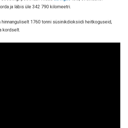
rda ja läbis üle 342 790 kilomeetri.
hinnanguliselt 1760 tonni süsinikdioksiidi heitkoguseid,
 kordselt.