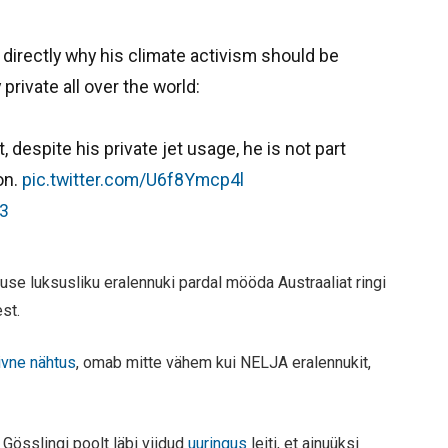
directly why his climate activism should be
 private all over the world:
, despite his private jet usage, he is not part
on.
pic.twitter.com/U6f8Ymcp4l
23
ruse luksusliku eralennuki pardal mööda Austraaliat ringi
st.
iivne nähtus
, omab mitte vähem kui NELJA eralennukit,
Gösslingi poolt läbi viidud
uuringus
leiti, et ainuüksi