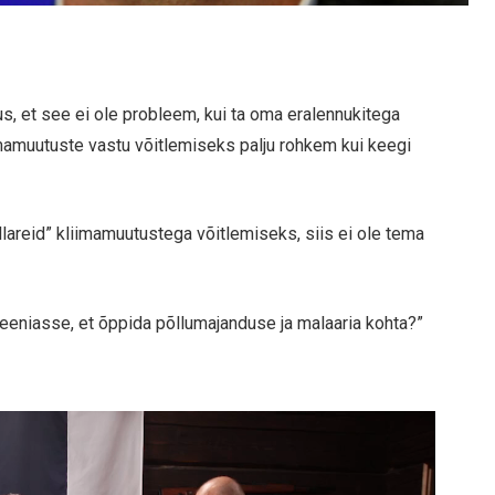
uus, et see ei ole probleem, kui ta oma eralennukitega
imamuutuste vastu võitlemiseks palju rohkem kui keegi
ollareid” kliimamuutustega võitlemiseks, siis ei ole tema
eeniasse, et õppida põllumajanduse ja malaaria kohta?”