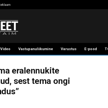
Reklaam
Video
Vastupanuliikumine
Varustus
E-pood
T
ema eralennukite
ud, sest tema ongi
ndus”