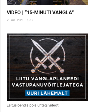
VIDEO | “15-MINUTI VANGLA”
21. mai 2023
2
Esitusloendis pole ühtegi videot.