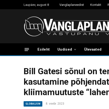
Laupäev, august 8
Vanglaplaneedist
Kontakt
Esileht
Uudised
Ülevaated
Bill Gatesi sõnul on t
kasutamine põhjendat
kliimamuutuste “lahe
8. veebr. 2023
GLOBALISM