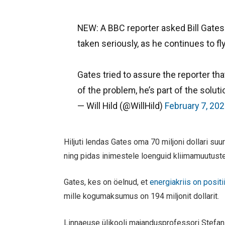
NEW: A BBC reporter asked Bill Gates 
taken seriously, as he continues to fly
Gates tried to assure the reporter that
of the problem, he’s part of the soluti
— Will Hild (@WillHild)
February 7, 20
Hiljuti lendas Gates oma 70 miljoni dollari suu
ning pidas inimestele loenguid kliimamuutuste
Gates, kes on öelnud, et
energiakriis on posit
mille kogumaksumus on 194 miljonit dollarit.
Linnaeuse ülikooli majandusprofessori Stefan 