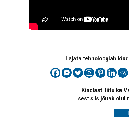
Lajata tehnoloogiahiidude
Kindlasti liitu ka 
sest siis jõuab oluli