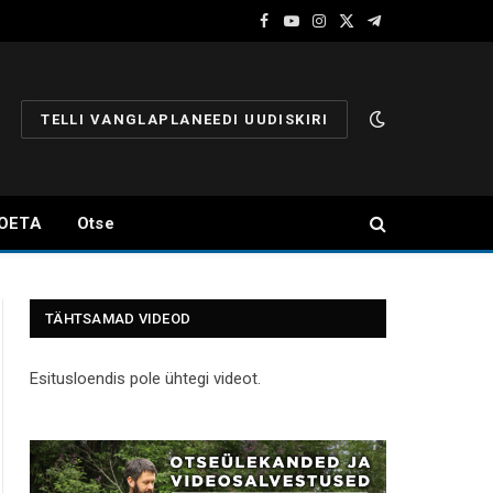
Facebook
YouTube
Instagram
X
Telegram
(Twitter)
TELLI VANGLAPLANEEDI UUDISKIRI
OETA
Otse
TÄHTSAMAD VIDEOD
Esitusloendis pole ühtegi videot.