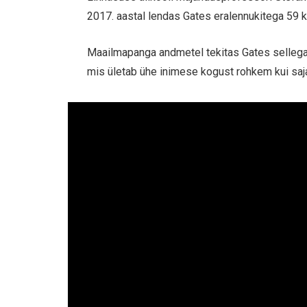
2017. aastal lendas Gates eralennukitega 59 ko
Maailmapanga andmetel tekitas Gates sellega 
mis ületab ühe inimese kogust rohkem kui saja