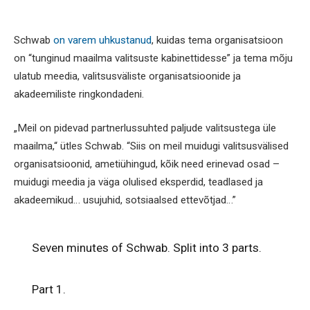
Schwab
on varem uhkustanud
, kuidas tema organisatsioon
on “tunginud maailma valitsuste kabinettidesse” ja tema mõju
ulatub meedia, valitsusväliste organisatsioonide ja
akadeemiliste ringkondadeni.
„Meil on pidevad partnerlussuhted paljude valitsustega üle
maailma,“ ütles Schwab. “Siis on meil muidugi valitsusvälised
organisatsioonid, ametiühingud, kõik need erinevad osad –
muidugi meedia ja väga olulised eksperdid, teadlased ja
akadeemikud… usujuhid, sotsiaalsed ettevõtjad…”
Seven minutes of Schwab. Split into 3 parts.
Part 1.