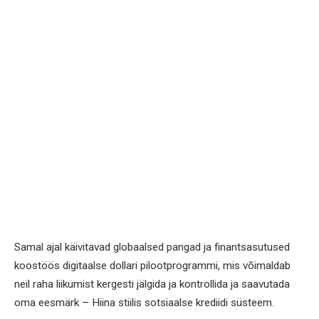
Samal ajal käivitavad globaalsed pangad ja finantsasutused
koostöös digitaalse dollari pilootprogrammi, mis võimaldab
neil raha liikumist kergesti jälgida ja kontrollida ja saavutada
oma eesmärk – Hiina stiilis sotsiaalse krediidi süsteem.