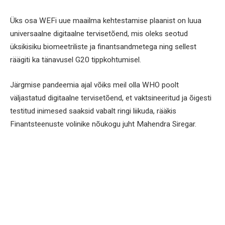
Üks osa WEFi uue maailma kehtestamise plaanist on luua
universaalne digitaalne tervisetõend, mis oleks seotud
üksikisiku biomeetriliste ja finantsandmetega ning sellest
räägiti ka tänavusel G20 tippkohtumisel.
Järgmise pandeemia ajal võiks meil olla WHO poolt
väljastatud digitaalne tervisetõend, et vaktsineeritud ja õigesti
testitud inimesed saaksid vabalt ringi liikuda, rääkis
Finantsteenuste volinike nõukogu juht Mahendra Siregar.