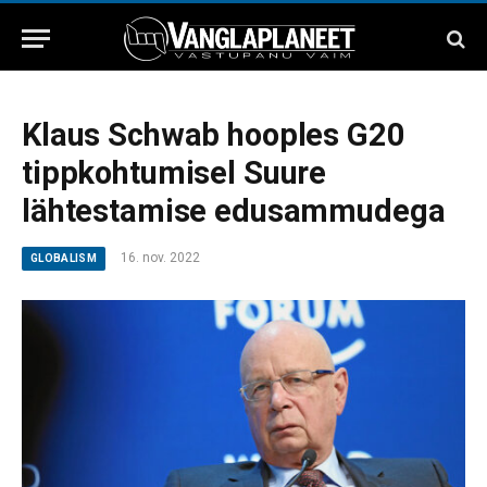
Klaus Schwab hooples G20
tippkohtumisel Suure
lähtestamise edusammudega
16. nov. 2022
GLOBALISM