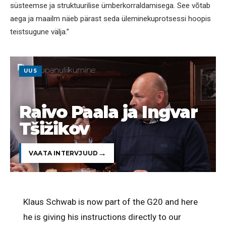
süsteemse ja struktuurilise ümberkorraldamisega. See võtab
aega ja maailm näeb pärast seda üleminekuprotsessi hoopis
teistsugune välja.”
UUS
Raivo Paala ja Ingvar
Tšižikov
VAATA INTERVJUUD
Klaus Schwab is now part of the G20 and here
he is giving his instructions directly to our