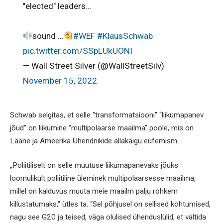
"elected" leaders…
sound …
#WEF
#KlausSchwab
pic.twitter.com/SSpLUkUONI
— Wall Street Silver (@WallStreetSilv)
November 15, 2022
Schwab selgitas, et selle “transformatsiooni” “liikumapanev
jõud” on liikumine “multipolaarse maailma” poole, mis on
Lääne ja Ameerika Ühendriikide allakäigu eufemism.
„Poliitiliselt on selle muutuse liikumapanevaks jõuks
loomulikult poliitiline üleminek multipolaarsesse maailma,
millel on kalduvus muuta meie maailm palju rohkem
killustatumaks,“ ütles ta. “Sel põhjusel on sellised kohtumised,
nagu see G20 ja teised, väga olulised ühenduslülid, et vältida