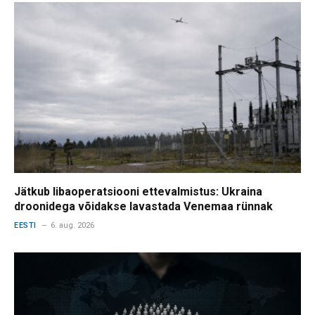
Jätkub libaoperatsiooni ettevalmistus: Ukraina
droonidega võidakse lavastada Venemaa rünnak
EESTI
6. aug. 2026