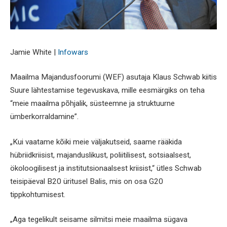
Jamie White |
Infowars
Maailma Majandusfoorumi (WEF) asutaja Klaus Schwab kiitis
Suure lähtestamise tegevuskava, mille eesmärgiks on teha
“meie maailma põhjalik, süsteemne ja struktuurne
ümberkorraldamine”.
„Kui vaatame kõiki meie väljakutseid, saame rääkida
hübriidkriisist, majanduslikust, poliitilisest, sotsiaalsest,
ökoloogilisest ja institutsionaalsest kriisist,“ ütles Schwab
teisipäeval B20 üritusel Balis, mis on osa G20
tippkohtumisest.
„Aga tegelikult seisame silmitsi meie maailma sügava