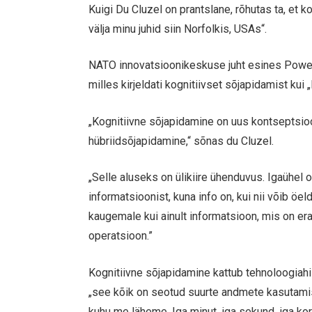
Kuigi Du Cluzel on prantslane, rõhutas ta, et 
välja minu juhid siin Norfolkis, USAs“.
NATO innovatsioonikeskuse juht esines PowerP
milles kirjeldati kognitiivset sõjapidamist kui „
„Kognitiivne sõjapidamine on uus kontseptsio
hübriidsõjapidamine,“ sõnas du Cluzel.
„Selle aluseks on ülikiire ühenduvus. Igaühel 
informatsioonist, kuna info on, kui nii võib öe
kaugemale kui ainult informatsioon, mis on er
operatsioon.”
Kognitiivne sõjapidamine kattub tehnoloogiahi
„see kõik on seotud suurte andmete kasutamis
kuhu me läheme. Iga minut, iga sekund, iga kor