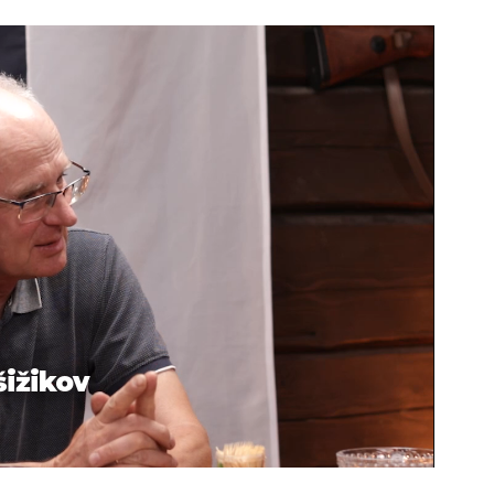
šižikov