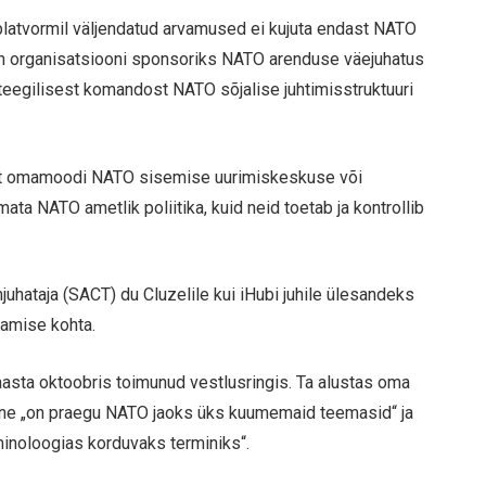
l platvormil väljendatud arvamused ei kujuta endast NATO
 on organisatsiooni sponsoriks NATO arenduse väejuhatus
ateegilisest komandost NATO sõjalise juhtimisstruktuuri
st omamoodi NATO sisemise uurimiskeskuse või
ata NATO ametlik poliitika, kuid neid toetab ja kontrollib
hataja (SACT) du Cluzelile kui iHubi juhile ülesandeks
damise kohta.
aasta oktoobris toimunud vestlusringis. Ta alustas oma
mine „on praegu NATO jaoks üks kuumemaid teemasid“ ja
minoloogias korduvaks terminiks“.