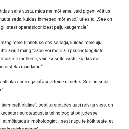
võitlus selle vastu, mida me mõtleme, vaid pigem võitlus
uuta seda, kuidas inimesed mõtlevad,“ ütles ta. „See on
ogilistest operatsioonidest palju kaugemale.“
on mäng meie tunnetuse ehk sellega, kuidas meie aju
itte ainult mäng teabe või meie aju psühholoogiliste
, mida me mõtleme, vaid ka selle vastu, kuidas me
teadmisteks muudame.“
htsalt üks sõna ega infosõja teine nimetus. See on sõda
.”
ärmiselt oluline“, sest „arendades uusi relvi ja viise, on
li kaasata neuroteadust ja tehnoloogiat paljudesse,
 et mõjutada inimökoloogiat… sest nagu te kõik teate, et