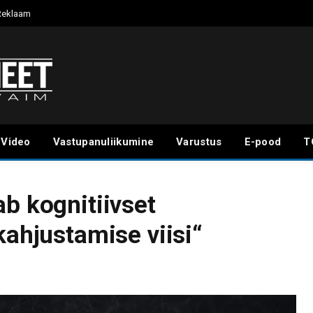
Reklaam
Video
Vastupanuliikumine
Varustus
E-pood
T
b kognitiivset
kahjustamise viisi“