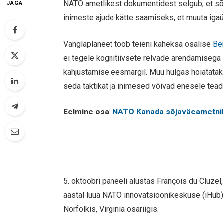
NATO ametlikest dokumentidest selgub, et sõjali
JAGA
inimeste ajude kätte saamiseks, et muuta iga
Vanglaplaneet toob teieni kaheksa osalise
Ben
ei tegele kognitiivsete relvade arendamisega m
kahjustamise eesmärgil. Muu hulgas hoiatatak
seda taktikat ja inimesed võivad enesele teadm
Eelmine osa
:
NATO Kanada sõjaväeametniku
5. oktoobri paneeli alustas François du Cluzel
aastal luua NATO innovatsioonikeskuse (iHub),
Norfolkis, Virginia osariigis.