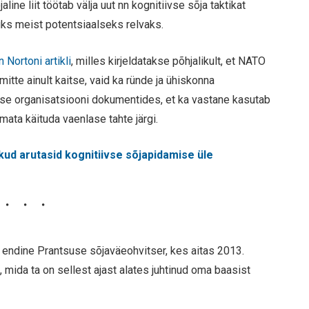
ne liit töötab välja uut nn kognitiivse sõja taktikat
üks meist potentsiaalseks relvaks.
 Nortoni artikli
, milles kirjeldatakse põhjalikult, et NATO
itte ainult kaitse, vaid ka ründe ja ühiskonna
se organisatsiooni dokumentides, et ka vastane kasutab
ata käituda vaenlase tahte järgi.
d arutasid kognitiivse sõjapidamise üle
, endine Prantsuse sõjaväeohvitser, kes aitas 2013.
 mida ta on sellest ajast alates juhtinud oma baasist