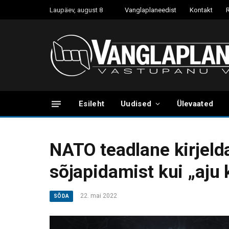
Laupäev, august 8
Vanglaplaneedist
Kontakt
Esileht
Uudised
Ülevaated
NATO teadlane kirjelda
sõjapidamist kui „aju 
22. mai 2022
SÕDA