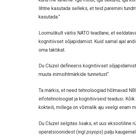
lihtne kasutada selleks, et teid paremini tun
kasutada.”
Loomulikult väitis NATO teadlane, et eeldata
kognitiivset sõjapidamist. Kuid samal ajal andi
oma taktikat.
Du Cluzel defineeris kognitiivset sõjapidamis
muuta inimsihtmärkide tunnetust“.
Ta märkis, et need tehnoloogiad hõlmavad NBI
infotehnoloogiat ja kognitiivseid teadusi. K
kokteili, millega on võimalik aju veelgi enam 
Du Cluzel selgitas lisaks, et uus eksootiline
operatsioonidest (ingl
psyops
) palju kaugemal