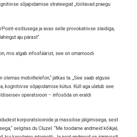
kognitiivse sõjapidamise strateegiat „töötavad praegu
oint-esitlusega ja avas selle provokatiivse slaidiga,
lahingut aju pärast“.
on, mis algab infosfäärist, see on omamoodi
on olemas mobiiltelefon,“ jätkas ta. „See saab alguse
lda, kognitiivse sõjapidamise kütus. Küll aga ulatub see
aldiseisev operatsioon – infosõda on eraldi
idudest korporatsioonide ja massilise jälgimisega, sest
ega,“ selgitas du Cluzel. “Me toodame andmeid kõikjal,
d, kui kasutame internetti. Ja neid andmeid on äärmiselt