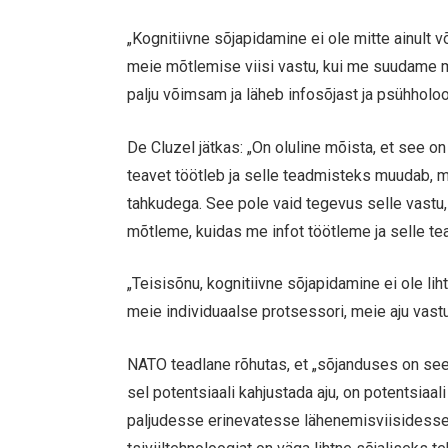
„Kognitiivne sõjapidamine ei ole mitte ainult 
meie mõtlemise viisi vastu, kui me suudame m
palju võimsam ja läheb infosõjast ja psühholo
De Cluzel jätkas: „On oluline mõista, et see 
teavet töötleb ja selle teadmisteks muudab, m
tahkudega. See pole vaid tegevus selle vastu
mõtleme, kuidas me infot töötleme ja selle 
„Teisisõnu, kognitiivne sõjapidamine ei ole li
meie individuaalse protsessori, meie aju vastu
NATO teadlane rõhutas, et „sõjanduses on see ä
sel potentsiaali kahjustada aju, on potentsiaa
paljudesse erinevatesse lähenemisviisidesse,