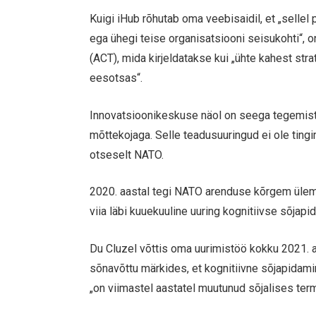
Kuigi iHub rõhutab oma veebisaidil, et „selle
ega ühegi teise organisatsiooni seisukohti“,
(ACT), mida kirjeldatakse kui „ühte kahest str
eesotsas“.
Innovatsioonikeskuse näol on seega tegemi
mõttekojaga. Selle teadusuuringud ei ole tingim
otseselt NATO.
2020. aastal tegi NATO arenduse kõrgem ülemju
viia läbi kuuekuuline uuring kognitiivse sõjapi
Du Cluzel võttis oma uurimistöö kokku 2021. 
sõnavõttu märkides, et kognitiivne sõjapida
„on viimastel aastatel muutunud sõjalises ter