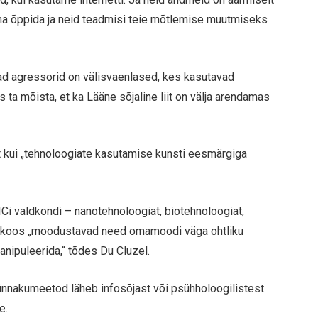
dma õppida ja neid teadmisi teie mõtlemise muutmiseks
vad agressorid on välisvaenlased, kes kasutavad
s ta mõista, et ka Lääne sõjaline liit on välja arendamas
t kui „tehnoloogiate kasutamise kunsti eesmärgiga
Ci valdkondi – nanotehnoloogiat, biotehnoloogiat,
õik koos „moodustavad need omamoodi väga ohtliku
manipuleerida,“ tõdes Du Cluzel.
 rünnakumeetod läheb infosõjast või psühholoogilistest
e.