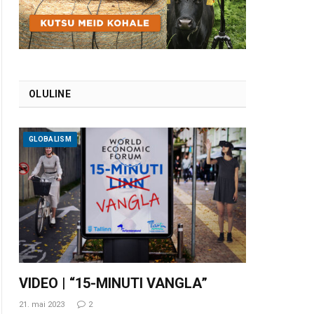
OLULINE
GLOBALISM
VIDEO | “15-MINUTI VANGLA”
21. mai 2023
2