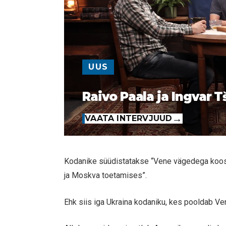
UUS
Raivo Paala ja Ingvar T
VAATA INTERVJUUD
Kodanike süüdistatakse “Vene vägedega koos
ja Moskva toetamises”.
Ehk siis iga Ukraina kodaniku, kes pooldab Ven