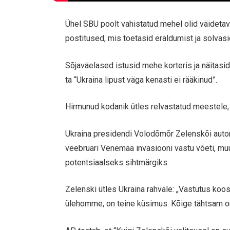
Ühel SBU poolt vahistatud mehel olid väideta
postitused, mis toetasid eraldumist ja solvasid
Sõjaväelased istusid mehe korteris ja näitasid
ta “Ukraina lipust väga kenasti ei rääkinud”.
Hirmunud kodanik ütles relvastatud meestele, et
Ukraina presidendi Volodõmõr Zelenskõi autor
veebruari Venemaa invasiooni vastu võeti, muu
potentsiaalseks sihtmärgiks.
Zelenski ütles Ukraina rahvale: „Vastutus koo
ülehomme, on teine küsimus. Kõige tähtsam on