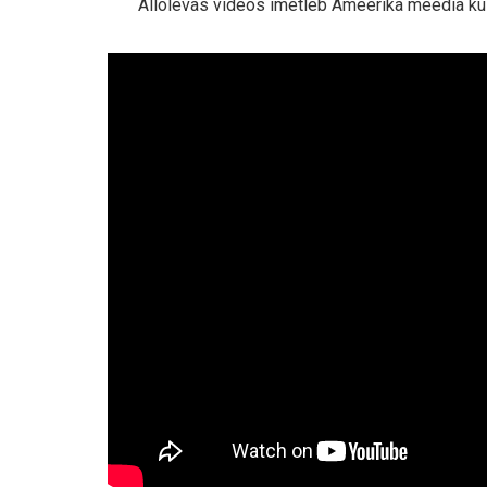
Allolevas videos imetleb Ameerika meedia kui