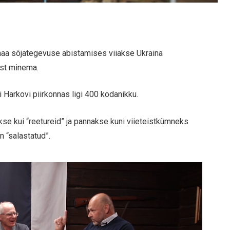
aa sõjategevuse abistamises viiakse Ukraina
est minema.
i Harkovi piirkonnas ligi 400 kodanikku.
kse kui “reetureid” ja pannakse kuni viieteistkümneks
n “salastatud”.