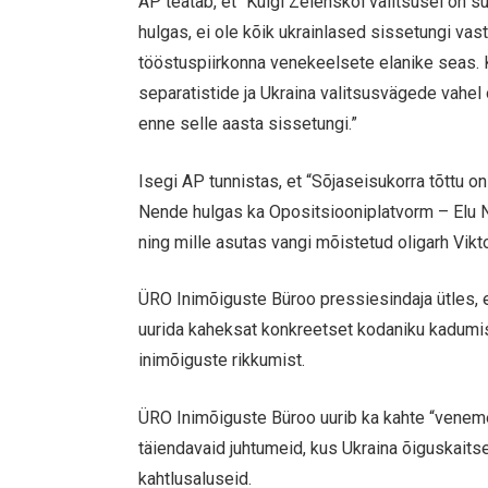
AP teatab, et “Kuigi Zelenskõi valitsusel on 
hulgas, ei ole kõik ukrainlased sissetungi v
tööstuspiirkonna venekeelsete elanike seas. 
separatistide ja Ukraina valitsusvägede vahe
enne selle aasta sissetungi.”
Isegi AP tunnistas, et “Sõjaseisukorra tõttu 
Nende hulgas ka Opositsiooniplatvorm – Elu Ni
ning mille asutas vangi mõistetud oligarh Vik
ÜRO Inimõiguste Büroo pressiesindaja ütles, 
uurida kaheksat konkreetset kodaniku kadumis
inimõiguste rikkumist.
ÜRO Inimõiguste Büroo uurib ka kahte “venem
täiendavaid juhtumeid, kus Ukraina õiguskaits
kahtlusaluseid.