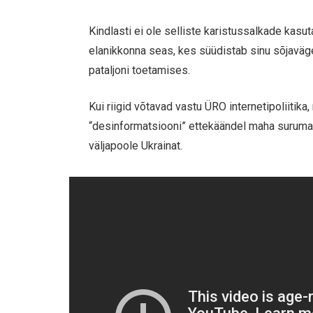
Kindlasti ei ole selliste karistussalkade kasu
elanikkonna seas, kes süüdistab sinu sõjaväg
pataljoni toetamises.
Kui riigid võtavad vastu ÜRO internetipoliitik
“desinformatsiooni” ettekäändel maha suruma, 
väljapoole Ukrainat.