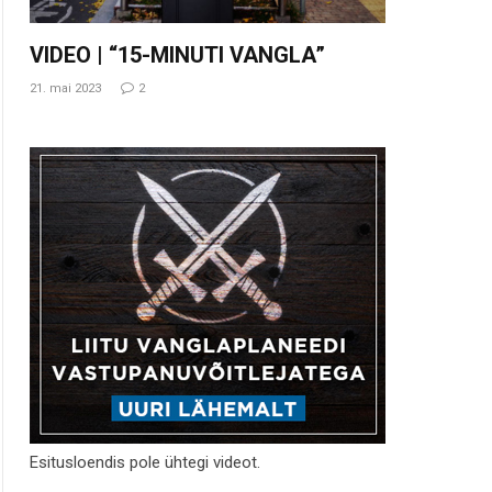
VIDEO | “15-MINUTI VANGLA”
21. mai 2023
2
Esitusloendis pole ühtegi videot.