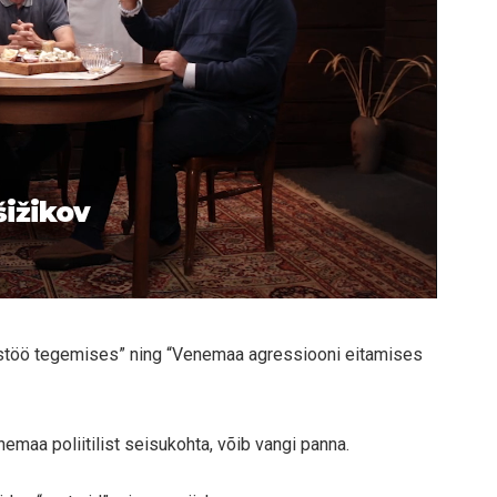
šižikov
töö tegemises” ning “Venemaa agressiooni eitamises
emaa poliitilist seisukohta, võib vangi panna.