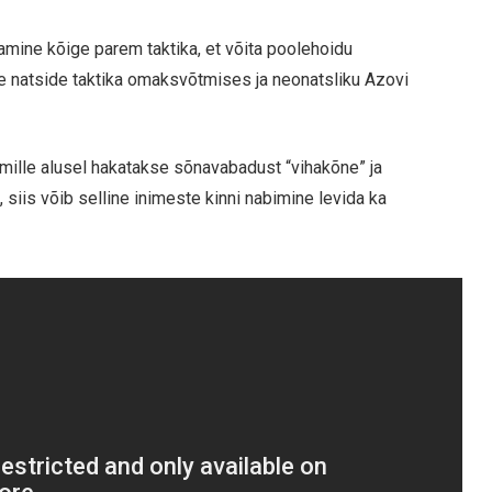
tamine kõige parem taktika, et võita poolehoidu
e natside taktika omaksvõtmises ja neonatsliku Azovi
a, mille alusel hakatakse sõnavabadust “vihakõne” ja
siis võib selline inimeste kinni nabimine levida ka