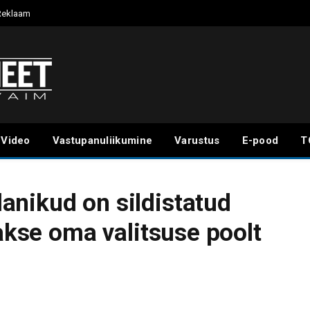
Reklaam
Video
Vastupanuliikumine
Varustus
E-pood
T
nikud on sildistatud
takse oma valitsuse poolt