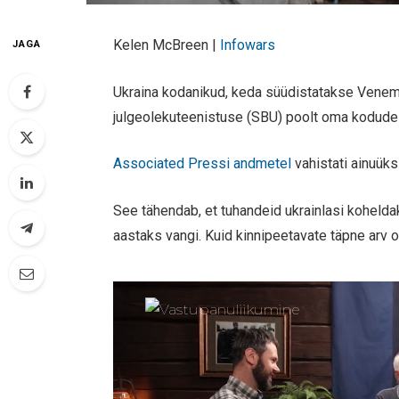
Kelen McBreen |
Infowars
JAGA
Ukraina kodanikud, keda süüdistatakse Venem
julgeolekuteenistuse (SBU) poolt oma kodud
Associated Pressi andmetel
vahistati ainuüks
See tähendab, et tuhandeid ukrainlasi kohelda
aastaks vangi. Kuid kinnipeetavate täpne arv o