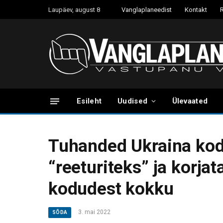
Laupäev, august 8
Vanglaplaneedist
Kontakt
Esileht
Uudised
Ülevaated
Tuhanded Ukraina koda
“reeturiteks” ja korja
kodudest kokku
3. mai 2022
SÕDA