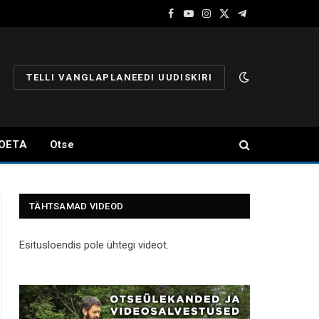
Facebook
YouTube
Instagram
X
Telegram
(Twitter)
TELLI VANGLAPLANEEDI UUDISKIRI
OETA
Otse
TÄHTSAMAD VIDEOD
Esitusloendis pole ühtegi videot.