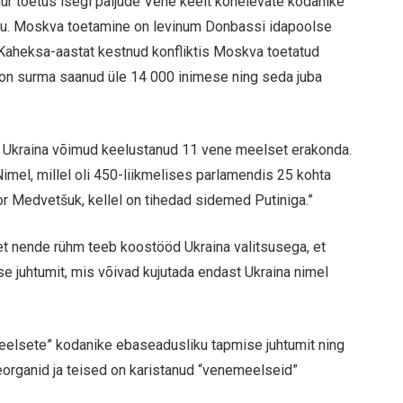
suur toetus isegi paljude Vene keelt kõnelevate kodanike
astu. Moskva toetamine on levinum Donbassi idapoolse
Kaheksa-aastat kestnud konfliktis Moskva toetatud
l on surma saanud üle 14 000 inimese ning seda juba
on Ukraina võimud keelustanud 11 vene meelset erakonda.
mel, millel oli 450-liikmelises parlamendis 25 kohta
tor Medvetšuk, kellel on tihedad sidemed Putiniga.”
et nende rühm teeb koostööd Ukraina valitsusega, et
e juhtumit, mis võivad kujutada endast Ukraina nimel
eelsete” kodanike ebaseadusliku tapmise juhtumit ning
eorganid ja teised on karistanud “venemeelseid”