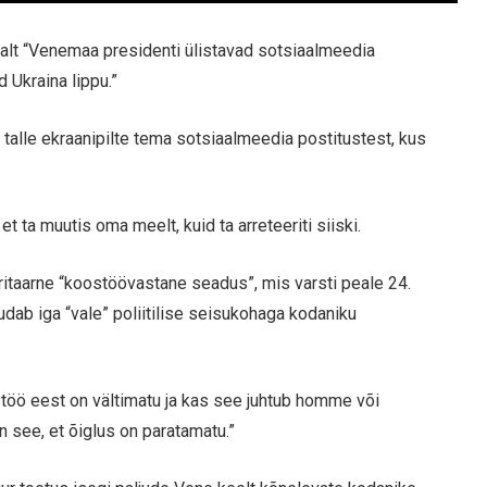
valt “Venemaa presidenti ülistavad sotsiaalmeedia
 Ukraina lippu.”
 talle ekraanipilte tema sotsiaalmeedia postitustest, kus
 ta muutis oma meelt, kuid ta arreteeriti siiski.
itaarne “koostöövastane seadus”, mis varsti peale 24.
dab iga “vale” poliitilise seisukohaga kodaniku
stöö eest on vältimatu ja kas see juhtub homme või
 see, et õiglus on paratamatu.”