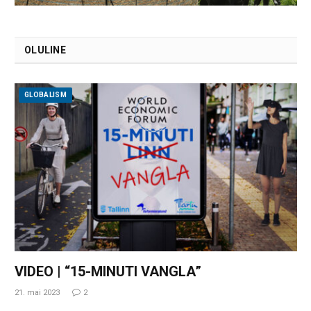
OLULINE
GLOBALISM
VIDEO | “15-MINUTI VANGLA”
21. mai 2023
2