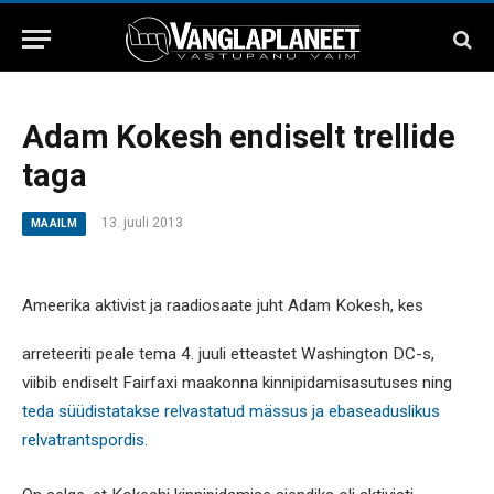
Adam Kokesh endiselt trellide
taga
13. juuli 2013
MAAILM
Ameerika aktivist ja raadiosaate juht Adam Kokesh, kes
arreteeriti peale tema 4. juuli etteastet Washington DC-s,
viibib endiselt Fairfaxi maakonna kinnipidamisasutuses ning
teda süüdistatakse relvastatud mässus ja ebaseaduslikus
relvatrantspordis.