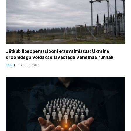
Jätkub libaoperatsiooni ettevalmistus: Ukraina
droonidega võidakse lavastada Venemaa rünnak
EESTI
6. aug. 2026