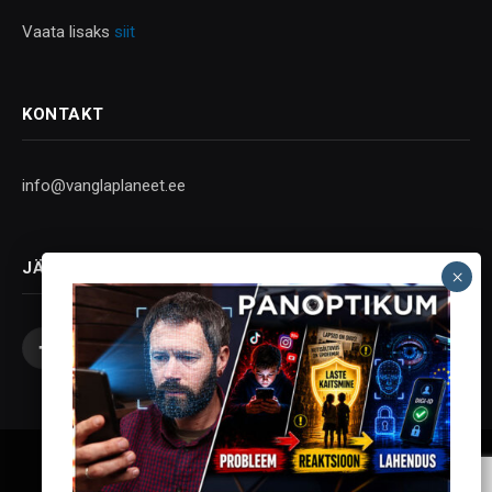
Vaata lisaks
siit
KONTAKT
info@vanglaplaneet.ee
JÄLGI SOTSIAALMEEDIAS
Facebook
X
Instagram
YouTube
Telegram
(Twitter)
Vanglaplaneet - Vastupanu Vaim