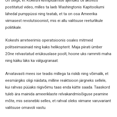
On selge, et Kokeshi kinnipidamise ajendiks oli aktivisti
postitatud video, milles ta laeb Washingtonis Kapitooliumi
lähedal pumppüssi ning teatab, et ta on osa Ameerika
viimasest revolutsioonist, mis ei allu valitsuse reeturlikule
poliitikale.
Kokeshi arreteerimis operatsioonis osales mitmeid
politseimasinaid ning kaks helikopterit. Maja piirati ümber
20ne relvastatud eriüksuslase poolt, hoone uks rammiti maha
ning käiku läks ka välgugranaat.
Arvatavasti mees ise teadis millega ta riskib ning võimalik, et
eesmärgiks oligi näidata, milline reaktsioon järgneks sellele,
kui rahvas püüaks riigivõimu taas enda kätte saada. Taaskord
tuleb ära mainida ameeriklaste relvakandmisõiguse peamine
mõte, mis seisnebki selles, et rahval oleks viimane varuvariant
valitsuse omavoli vastu.