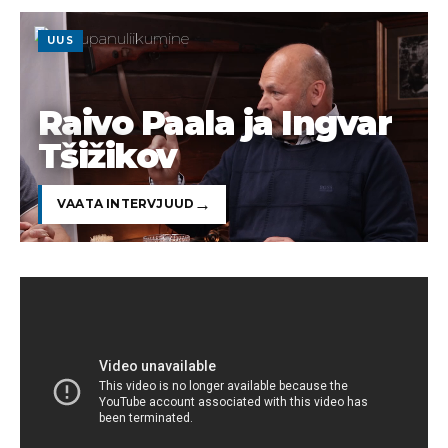
UUS
Raivo Paala ja Ingvar
Tšižikov
VAATA INTERVJUUD