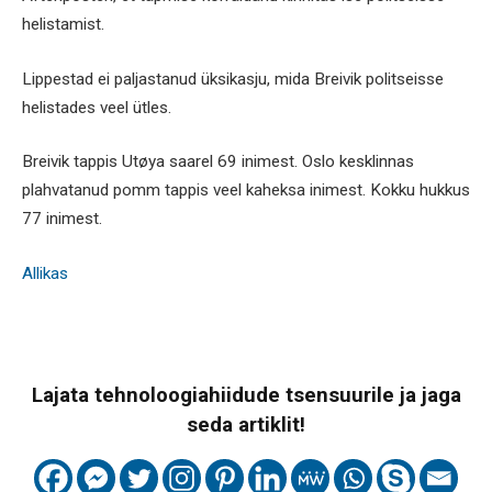
helistamist.
Lippestad ei paljastanud üksikasju, mida Breivik politseisse
helistades veel ütles.
Breivik tappis Utøya saarel 69 inimest. Oslo kesklinnas
plahvatanud pomm tappis veel kaheksa inimest. Kokku hukkus
77 inimest.
Allikas
Lajata tehnoloogiahiidude tsensuurile ja jaga
seda artiklit!