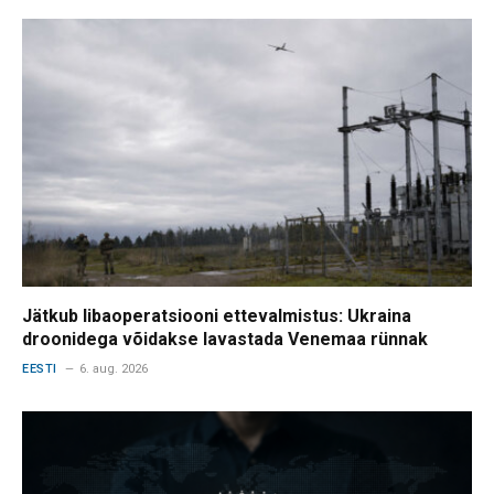
Jätkub libaoperatsiooni ettevalmistus: Ukraina
droonidega võidakse lavastada Venemaa rünnak
EESTI
6. aug. 2026