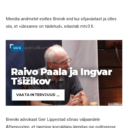
Meedia andmetel esitles Breivik end kui sõjaväelast ja ütles
siis, et «ülesanne on täidetud», edastab mtv3.fi.
UUS
Raivo Paala ja Ingvar
Tšižikov
VAATA INTERVJUUD
Breiviki advokaat Geir Lippestad sõnas väljaandele
Aftenposten, et tapmise korraldanu kinnitas ise politseisse