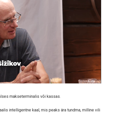
šižikov
alses makseterminalis või kassas.
lis intelligentne kaal, mis peaks ära tundma, milline vili