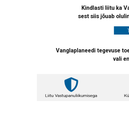
Kindlasti liitu ka 
sest siis jõuab oluli
Vanglaplaneedi tegevuse toe
vali e