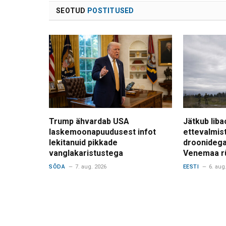
SEOTUD
POSTITUSED
Trump ähvardab USA
Jätkub liba
laskemoonapuudusest infot
ettevalmis
lekitanuid pikkade
droonidega
vanglakaristustega
Venemaa r
SÕDA
7. aug. 2026
EESTI
6. aug