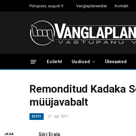
Pühapäev, august 9
Vanglaplaneedist
Kontakt
Esileht
Uudised
Ülevaated
Remonditud Kadaka Se
müüjavabalt
21. apr. 2011
EESTI
Siiri Erala
JAGA