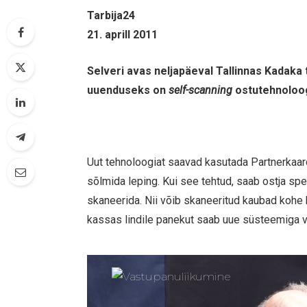
Tarbija24
21. aprill 2011
Selveri avas neljapäeval Tallinnas Kadaka
uuenduseks on
self-scanning
ostutehnoloog
Uut tehnoloogiat saavad kasutada Partnerkaard
sõlmida leping. Kui see tehtud, saab ostja sp
skaneerida. Nii võib skaneeritud kaubad kohe k
kassas lindile panekut saab uue süsteemiga vä