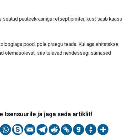
s seatud puuteekraaniga retseptiprinter, kust saab kaasa
oloogiaga pood, pole praegu teada. Kui aga ehitatakse
d olemasolevat, siis tulevad nendessegi sarnased
 tsensuurile ja jaga seda artiklit!