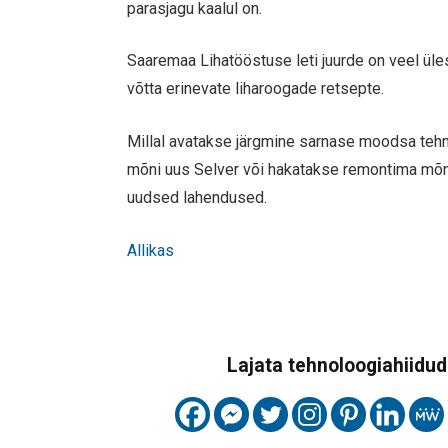
parasjagu kaalul on.
Saaremaa Lihatööstuse leti juurde on veel üle
võtta erinevate liharoogade retsepte.
Millal avatakse järgmine sarnase moodsa tehn
mõni uus Selver või hakatakse remontima mõn
uudsed lahendused.
Allikas
Lajata tehnoloogiahiidude