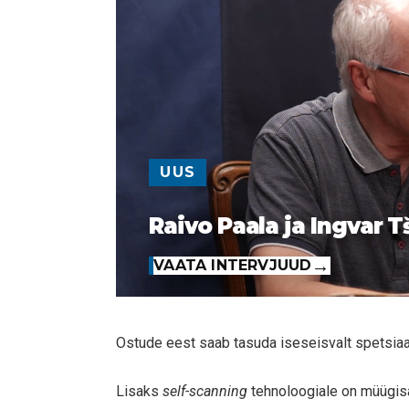
UUS
Raivo Paala ja Ingvar T
VAATA INTERVJUUD
Ostude eest saab tasuda iseseisvalt spetsia
Lisaks
self-scanning
tehnoloogiale on müügisaa