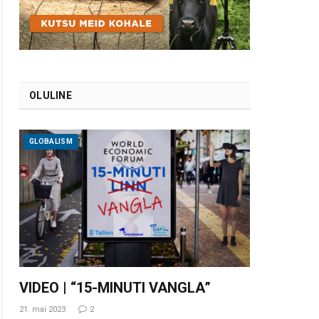
OLULINE
GLOBALISM
VIDEO | “15-MINUTI VANGLA”
21. mai 2023
2