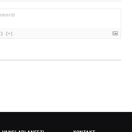
{}
[+]