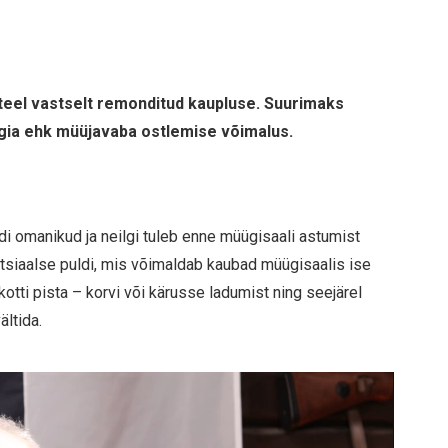
 teel vastselt remonditud kaupluse. Suurimaks
ia ehk müüjavaba ostlemise võimalus.
i omanikud ja neilgi tuleb enne müügisaali astumist
etsiaalse puldi, mis võimaldab kaubad müügisaalis ise
otti pista – korvi või kärusse ladumist ning seejärel
ltida.