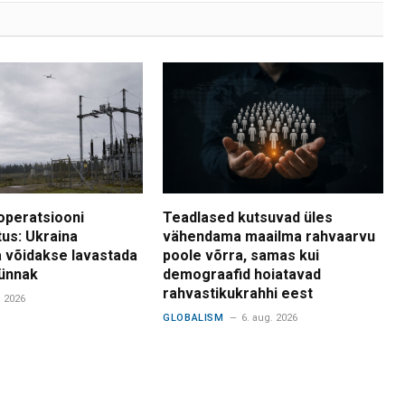
operatsiooni
Teadlased kutsuvad üles
tus: Ukraina
vähendama maailma rahvaarvu
 võidakse lavastada
poole võrra, samas kui
ünnak
demograafid hoiatavad
rahvastikukrahhi eest
. 2026
GLOBALISM
6. aug. 2026