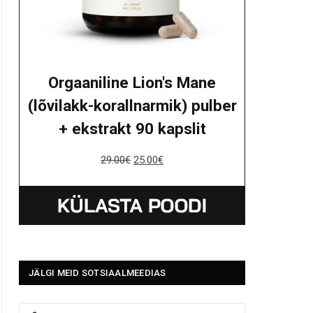
Orgaaniline Lion's Mane
(lõvilakk-korallnarmik) pulber
+ ekstrakt 90 kapslit
29.00
€
25.00
€
JÄLGI MEID SOTSIAALMEEDIAS