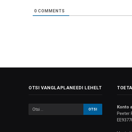
0
COMMENTS
OTSI VANGLAPLANEEDI LEHELT
TOETA
Konto 
Peeter 
EE9377