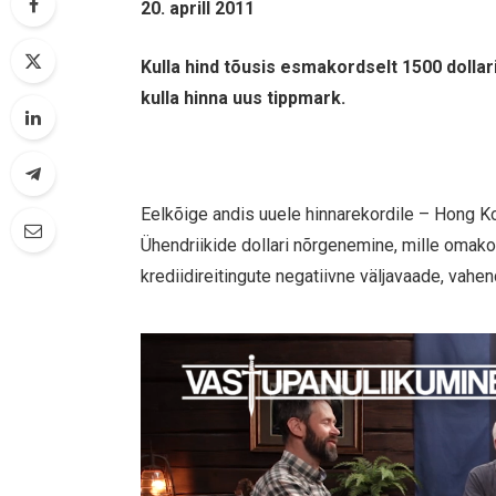
20. aprill 2011
Kulla hind tõusis esmakordselt 1500 dollar
kulla hinna uus tippmark.
Eelkõige andis uuele hinnarekordile – Hong Kon
Ühendriikide dollari nõrgenemine, mille omako
krediidireitingute negatiivne väljavaade, vah