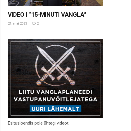
VIDEO | “15-MINUTI VANGLA”
21. mai 2023
2
Esitusloendis pole ühtegi videot.