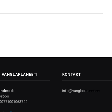
 VANGLAPLANEETI
KONTAKT
andmed:
info@vanglaplaneet.ee
Proos
00771001063744