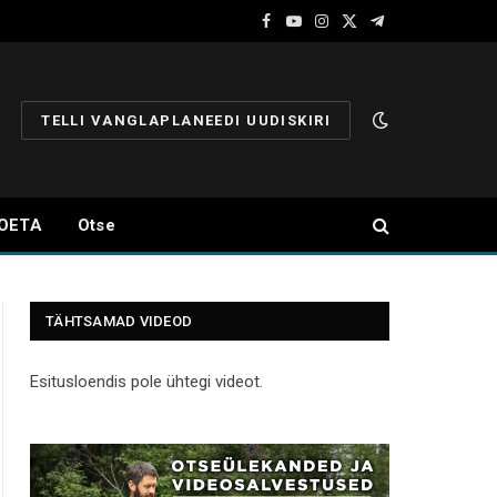
Facebook
YouTube
Instagram
X
Telegram
(Twitter)
TELLI VANGLAPLANEEDI UUDISKIRI
OETA
Otse
TÄHTSAMAD VIDEOD
Esitusloendis pole ühtegi videot.