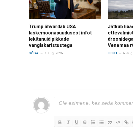
Trump ähvardab USA
Jätkub liba
laskemoonapuudusest infot
ettevalmis
lekitanuid pikkade
droonidega
vanglakaristustega
Venemaa r
SÕDA
7. aug. 2026
EESTI
6. aug