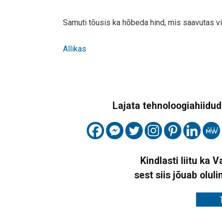
Samuti tõusis ka hõbeda hind, mis saavutas vii
Allikas
Lajata tehnoloogiahiidude
Kindlasti liitu ka 
sest siis jõuab oluli