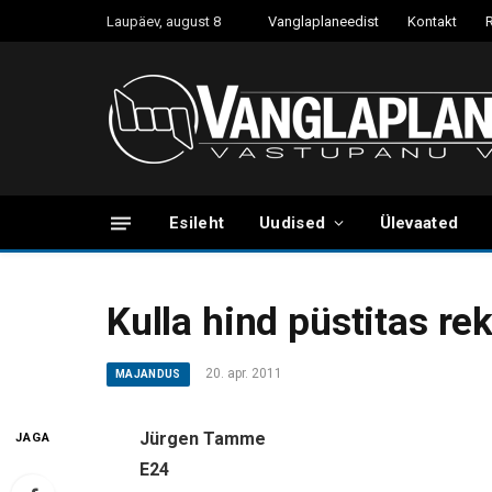
Laupäev, august 8
Vanglaplaneedist
Kontakt
Esileht
Uudised
Ülevaated
Kulla hind püstitas re
20. apr. 2011
MAJANDUS
Jürgen Tamme
JAGA
E24