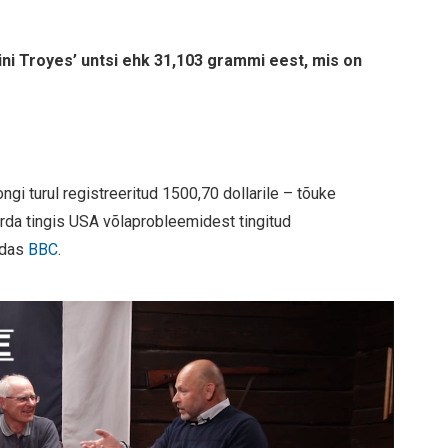
ini Troyes’ untsi ehk 31,103 grammi eest, mis on
gi turul registreeritud 1500,70 dollarile – tõuke
rda tingis USA võlaprobleemidest tingitud
endas
BBC
.