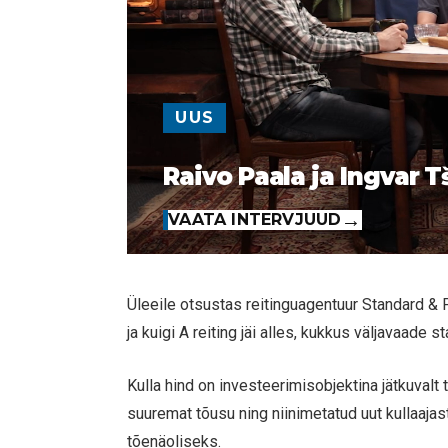
UUS
Raivo Paala ja Ingvar T
VAATA INTERVJUUD
Üleeile otsustas reitinguagentuur Standard & 
ja kuigi A reiting jäi alles, kukkus väljavaade st
Kulla hind on investeerimisobjektina jätkuvalt
suuremat tõusu ning niinimetatud uut kullaajas
tõenäoliseks.