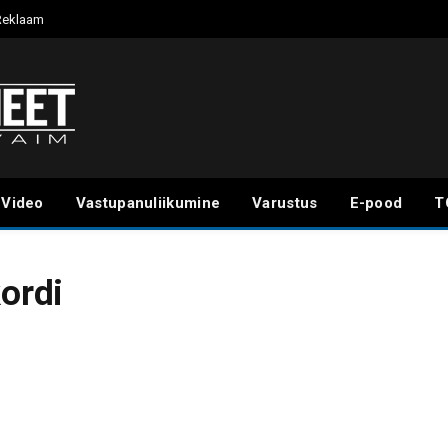
Reklaam
Video
Vastupanuliikumine
Varustus
E-pood
T
kordi