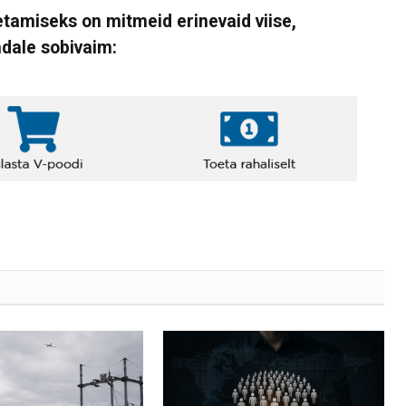
tamiseks on mitmeid erinevaid viise,
ndale sobivaim: