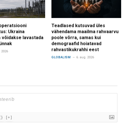
operatsiooni
Teadlased kutsuvad üles
tus: Ukraina
vähendama maailma rahvaarvu
 võidakse lavastada
poole võrra, samas kui
ünnak
demograafid hoiatavad
rahvastikukrahhi eest
. 2026
GLOBALISM
6. aug. 2026
{}
[+]