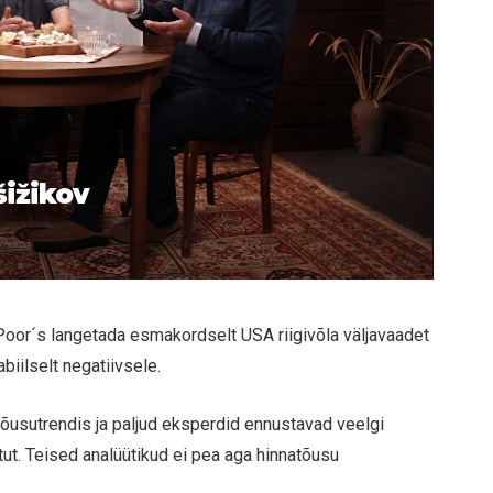
šižikov
Poor´s langetada esmakordselt USA riigivõla väljavaadet
abiilselt negatiivsele.
 tõusutrendis ja paljud eksperdid ennustavad veelgi
tut. Teised analüütikud ei pea aga hinnatõusu