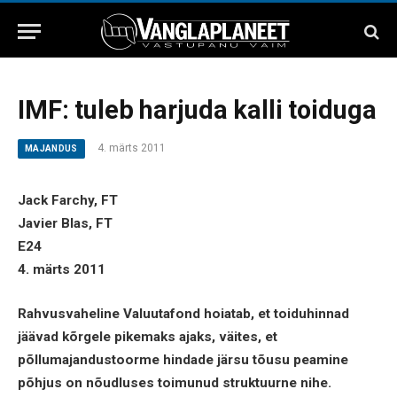
IMF: tuleb harjuda kalli toiduga
4. märts 2011
MAJANDUS
Jack Farchy, FT
Javier Blas, FT
E24
4. märts 2011
Rahvusvaheline Valuutafond hoiatab, et toiduhinnad
jäävad kõrgele pikemaks ajaks, väites, et
põllumajandustoorme hindade järsu tõusu peamine
põhjus on nõudluses toimunud struktuurne nihe.