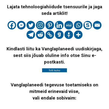
Lajata tehnoloogiahiidude tsensuurile ja jaga
seda artiklit!
Kindlasti liitu ka Vanglaplaneedi uudiskirjaga,
sest siis jõuab oluline info otse Sinu e-
postkasti.
Vanglaplaneedi tegevuse toetamiseks on
mitmeid erinevaid viise,
vali endale sobivaim: