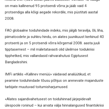
on mais kallinenud 95 protsendi võrra ja jääb vaid 4
protsendiga alla kõigi aegade rekordile, mis püstitati aastal
2008.
FAO globaalne toiduhindade indeks, mis jälgib teravilja, õli, liha,
piimatoodete ja suhkru hindu, on alates juunikuust kerkinud 40
protsenti ja on 5 protsendi võrra kõrgemal 2008. aasta juuli
tipptasemest – mil mäletatavasti olid üleilmse toidukriisi
tipphetked, mis vallandasid rahvarahutusi Egiptusest
Bangladeshini.
IMFi artiklis «Kallinev menüü» väidavad analüütikud, et
peamine toiduhindade tõusu põhjus on arenevate majanduste
tarbijate muutuvad toitumisharjumused.
«Alates sajandivahetusest on toiduhinnad järjepidevalt
ülespoole roninud – kui arvata välja hinnalangused finantskriisi