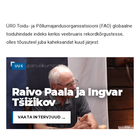
ÜRO Toidu- ja Põllumajandusorganisatsiooni (FAO) globaalne
toiduhindade indeks kerkis veebruaris rekordkõrgustesse,
olles tõusuteel juba kaheksandat kuud järjest.
UUS
Raivo Paala ja Ingvar
Tšižikov
VAATA INTERVJUUD