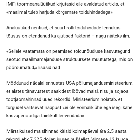
IMFi toormeanalüütikud kirjutasid eile avaldatud artiklis, et
«maailmal tuleb harjuda kõrgemate toiduhindadega».
Analüütikud nentisid, et suurt rolli toiduhindade lennukas
tõusus on etendanud ka ajutised faktorid – nagu näiteks ilm.
«Sellele vaatamata on peamised toidunõudluse kasvutegurid
seotud maailmamajanduse struktuursete muutustega, mis on
pöördumatud,» lisasid nad.
Möödunud nädalal ennustas USA põllumajandusministeerium,
et alates tänavustest saakidest löövad maisi, nisu ja sojaoa
tootjaomahinnad uued rekordid. Ministeerium hoiatab, et
turgudel valitsevat nappust «ei ole võimalik ühe ega isegi kahe
kasvuperioodiga täielikult leevendada».
Märtsikuised maisihinnad käisid kolmapäeval ära 2,5 aasta
rekordi ehk 7,325 dollari juures buššelist. Viimase 12 kuuga