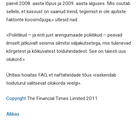
päevil 2008. aasta lõpus ja 2009. aasta alguses. Mis osutab
sellele, et kasvust on saanud trend, tegemist ei ole ajutiste
faktorite koosmõjuga,» ütlesid nad.
«Poliitikud – ja eriti just arengumaade poliitikud – peavad
ilmselt jätkuvalt seisma silmitsi väljakutsetega, mis tulenevad
kõrgetest ja kõikuvatest toiduhindadest. See on täiesti uus
olukord.»
Ühtlasi hoiatas FAO, et naftahindade tõus «raskendab
toiduturul valitsevat olukorda veelgi».
Copyright
The Financial Times Limited 2011.
Allikas