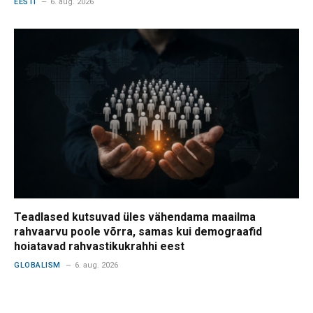
EESTI
6. aug. 2026
Teadlased kutsuvad üles vähendama maailma
rahvaarvu poole võrra, samas kui demograafid
hoiatavad rahvastikukrahhi eest
GLOBALISM
6. aug. 2026