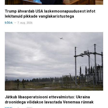
Trump ähvardab USA laskemoonapuudusest infot
lekitanuid pikkade vanglakaristustega
SÕDA
7. aug. 2026
Jätkub libaoperatsiooni ettevalmistus: Ukraina
droonidega võidakse lavastada Venemaa rünnak