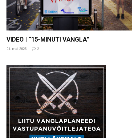
VIDEO | “15-MINUTI VANGLA”
21. mai 2023
2