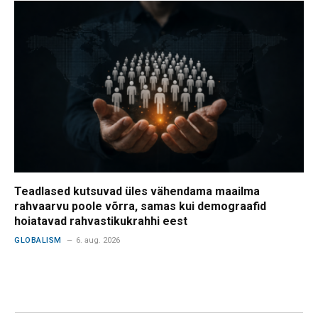
Teadlased kutsuvad üles vähendama maailma
rahvaarvu poole võrra, samas kui demograafid
hoiatavad rahvastikukrahhi eest
GLOBALISM
6. aug. 2026