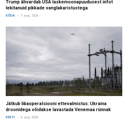
Trump ähvardab USA laskemoonapuudusest infot
lekitanuid pikkade vanglakaristustega
SÕDA
7. aug. 2026
Jätkub libaoperatsiooni ettevalmistus: Ukraina
droonidega võidakse lavastada Venemaa rünnak
EESTI
6. aug. 2026