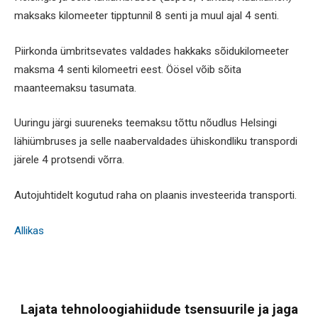
maksaks kilomeeter tipptunnil 8 senti ja muul ajal 4 senti.
Piirkonda ümbritsevates valdades hakkaks sõidukilomeeter
maksma 4 senti kilomeetri eest. Öösel võib sõita
maanteemaksu tasumata.
Uuringu järgi suureneks teemaksu tõttu nõudlus Helsingi
lähiümbruses ja selle naabervaldades ühiskondliku transpordi
järele 4 protsendi võrra.
Autojuhtidelt kogutud raha on plaanis investeerida transporti.
Allikas
Lajata tehnoloogiahiidude tsensuurile ja jaga