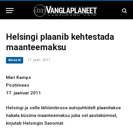
Helsingi plaanib kehtestada
maanteemaksu
17. jaan. 2011
MAAILM
Mari Kamps
Postimees
17. jaanuar 2011
Helsingi ja selle lähiümbruse autojuhtidelt plaanitakse
hakata küsima maanteemaksu juba sel aastakümnel,
kirjutab Helsingin Sanomat.