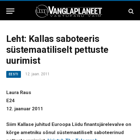
Leht: Kallas saboteeris
süstemaatiliselt pettuste
uurimist
12. jaan. 2011
EESTI
Laura Raus
E24
12. jaanuar 2011
Siim Kallase juhitud Euroopa Liidu finantsjärelevalve on
kõrge ametniku sõnul süstemaatiliselt saboteerinud