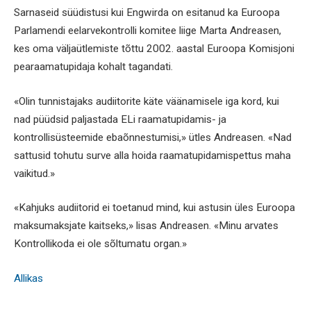
Sarnaseid süüdistusi kui Engwirda on esitanud ka Euroopa
Parlamendi eelarvekontrolli komitee liige Marta Andreasen,
kes oma väljaütlemiste tõttu 2002. aastal Euroopa Komisjoni
pearaamatupidaja kohalt tagandati.
«Olin tunnistajaks audiitorite käte väänamisele iga kord, kui
nad püüdsid paljastada ELi raamatupidamis- ja
kontrollisüsteemide ebaõnnestumisi,» ütles Andreasen. «Nad
sattusid tohutu surve alla hoida raamatupidamispettus maha
vaikitud.»
«Kahjuks audiitorid ei toetanud mind, kui astusin üles Euroopa
maksumaksjate kaitseks,» lisas Andreasen. «Minu arvates
Kontrollikoda ei ole sõltumatu organ.»
Allikas