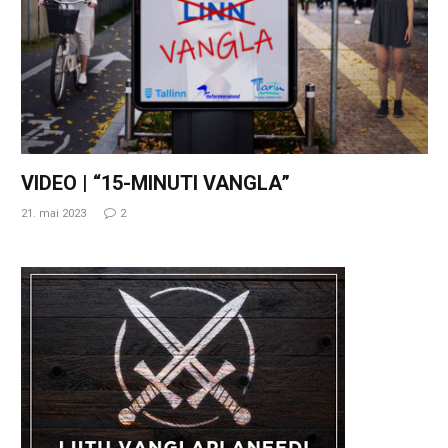
VIDEO | “15-MINUTI VANGLA”
21. mai 2023
2