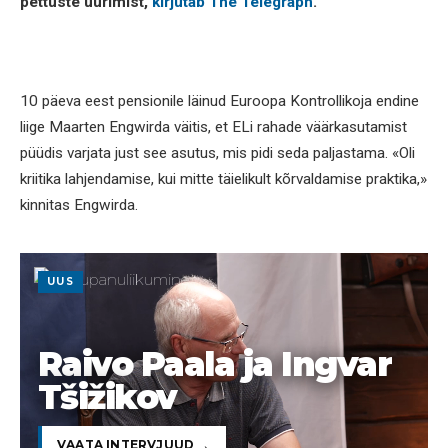
pettuste uurimist,
kirjutab The Telegraph
.
10 päeva eest pensionile läinud Euroopa Kontrollikoja endine
liige Maarten Engwirda väitis, et ELi rahade väärkasutamist
püüdis varjata just see asutus, mis pidi seda paljastama. «Oli
kriitika lahjendamise, kui mitte täielikult kõrvaldamise praktika,»
kinnitas Engwirda.
UUS
Raivo Paala ja Ingvar
Tšižikov
VAATA INTERVJUUD