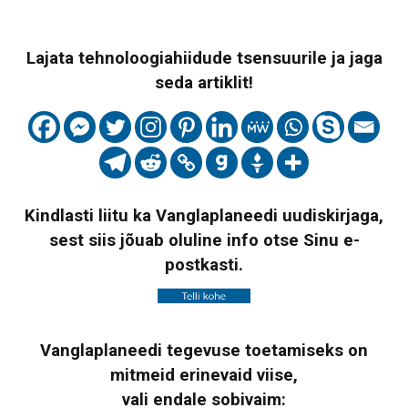
Lajata tehnoloogiahiidude tsensuurile ja jaga
seda artiklit!
Kindlasti liitu ka Vanglaplaneedi uudiskirjaga,
sest siis jõuab oluline info otse Sinu e-
postkasti.
Vanglaplaneedi tegevuse toetamiseks on
mitmeid erinevaid viise,
vali endale sobivaim: