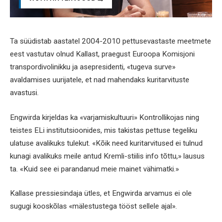
Ta süüdistab aastatel 2004-2010 pettusevastaste meetmete
eest vastutav olnud Kallast, praegust Euroopa Komisjoni
transpordivolinikku ja asepresidenti, «tugeva surve»
avaldamises uurijatele, et nad mahendaks kuritarvituste
avastusi.
Engwirda kirjeldas ka «varjamiskultuuri» Kontrollikojas ning
teistes ELi institutsioonides, mis takistas pettuse tegeliku
ulatuse avalikuks tulekut. «Kõik need kuritarvitused ei tulnud
kunagi avalikuks meile antud Kremli-stiilis info tõttu,» lausus
ta. «Kuid see ei parandanud meie mainet vähimatki.»
Kallase pressiesindaja ütles, et Engwirda arvamus ei ole
sugugi kooskõlas «mälestustega tööst sellele ajal».