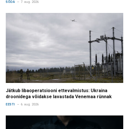
SÕDA
7. aug. 2026
Jätkub libaoperatsiooni ettevalmistus: Ukraina
droonidega võidakse lavastada Venemaa rünnak
EESTI
6. aug. 2026