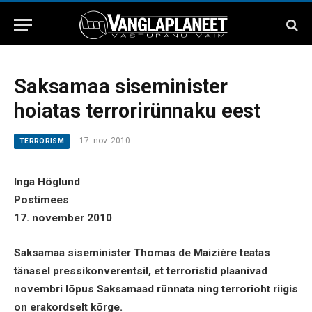
Saksamaa siseminister
hoiatas terrorirünnaku eest
17. nov. 2010
TERRORISM
Inga Höglund
Postimees
17. november 2010
Saksamaa siseminister Thomas de Maizière teatas
tänasel pressikonverentsil, et terroristid plaanivad
novembri lõpus Saksamaad rünnata ning terrorioht riigis
on erakordselt kõrge.