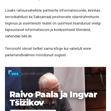
Lisaks rahvusvaheliste partnerite informatsioonile, kinnitas
terrorikahtlust ka Saksamaal pesitsevate islamirühmituste
tegevus ja siseministri teatel on uurimisel lisandunud veelgi
täpsustavat informatsiooni ja konkreetseid tõendeid,
vahendab bild.de.
Terrorioht olevat hetkel sama kõrge kui vahetult enne
parlamendivalimisi möödunud sügisel.
UUS
Raivo Paala ja Ingvar
Tšižikov