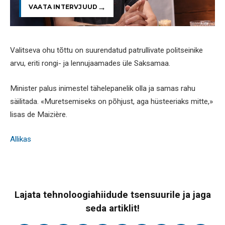
VAATA INTERVJUUD
Valitseva ohu tõttu on suurendatud patrullivate politseinike
arvu, eriti rongi- ja lennujaamades üle Saksamaa.
Minister palus inimestel tähelepanelik olla ja samas rahu
säilitada. «Muretsemiseks on põhjust, aga hüsteeriaks mitte,»
lisas de Maizière.
Allikas
Lajata tehnoloogiahiidude tsensuurile ja jaga
seda artiklit!