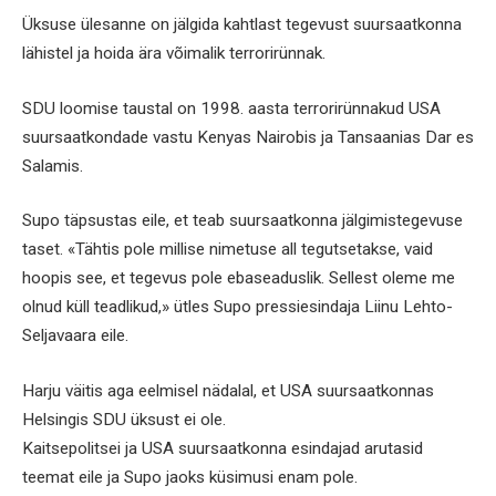
Üksuse ülesanne on jälgida kahtlast tegevust suursaatkonna
lähistel ja hoida ära võimalik terrorirünnak.
SDU loomise taustal on 1998. aasta terrorirünnakud USA
suursaatkondade vastu Kenyas Nairobis ja Tansaanias Dar es
Salamis.
Supo täpsustas eile, et teab suursaatkonna jälgimistegevuse
taset. «Tähtis pole millise nimetuse all tegutsetakse, vaid
hoopis see, et tegevus pole ebaseaduslik. Sellest oleme me
olnud küll teadlikud,» ütles Supo pressiesindaja Liinu Lehto-
Seljavaara eile.
Harju väitis aga eelmisel nädalal, et USA suursaatkonnas
Helsingis SDU üksust ei ole.
Kaitsepolitsei ja USA suursaatkonna esindajad arutasid
teemat eile ja Supo jaoks küsimusi enam pole.