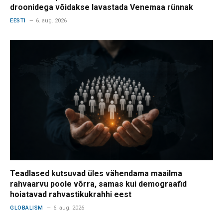
droonidega võidakse lavastada Venemaa rünnak
EESTI
6. aug. 2026
Teadlased kutsuvad üles vähendama maailma
rahvaarvu poole võrra, samas kui demograafid
hoiatavad rahvastikukrahhi eest
GLOBALISM
6. aug. 2026