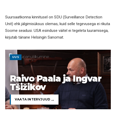
Suursaatkonna kinnitusel on SDU (Surveillance Detection
Unit) ehk jälgimisüksus olemas, kuid selle tegevusega ei rikuta
Soome seadusi. USA esinduse väitel ei tegeleta luuramisega,
kirjutab tänane Helsingin Sanomat.
UUS
Raivo Paala ja Ingvar
Tšižikov
VAATA INTERVJUUD