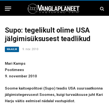
Supo: tegelikult olime USA
jälgimisüksusest teadlikud
9. nov. 2010
MAAILM
Mari Kamps
Postimees
9. november 2010
Soome kaitsepolitsei (Supo) teadis USA suursaatkonna
jälgimistegevusest Soomes, kuigi turvaüksuse juht Kari
Harju väitis eelmisel nädalal vastupidist.