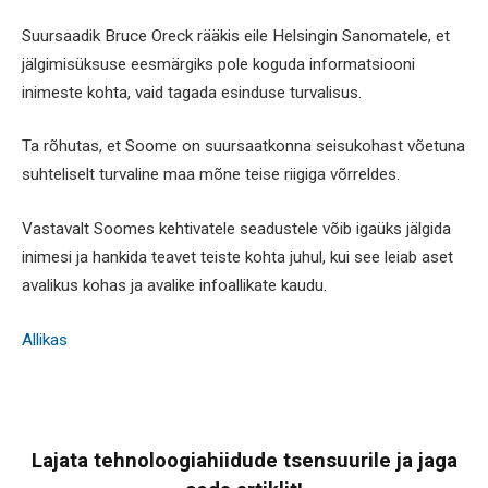
Suursaadik Bruce Oreck rääkis eile Helsingin Sanomatele, et
jälgimisüksuse eesmärgiks pole koguda informatsiooni
inimeste kohta, vaid tagada esinduse turvalisus.
Ta rõhutas, et Soome on suursaatkonna seisukohast võetuna
suhteliselt turvaline maa mõne teise riigiga võrreldes.
Vastavalt Soomes kehtivatele seadustele võib igaüks jälgida
inimesi ja hankida teavet teiste kohta juhul, kui see leiab aset
avalikus kohas ja avalike infoallikate kaudu.
Allikas
Lajata tehnoloogiahiidude tsensuurile ja jaga