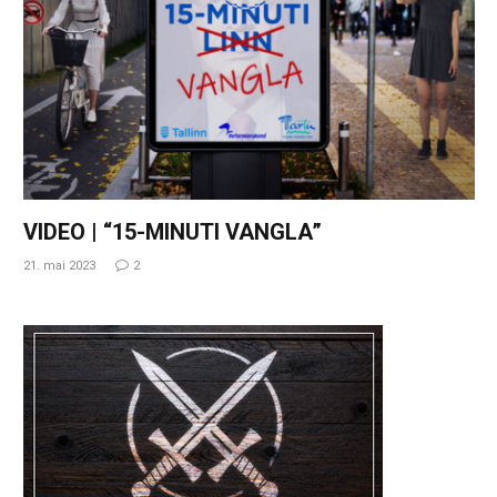
VIDEO | “15-MINUTI VANGLA”
21. mai 2023
2